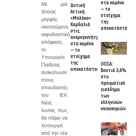
στα καμένα
Με μια
Δυτική
– το
Αττική:
τέτοιας
στοίχημα
«Μπλόκο»
μορφής
της
Χαρδαλιά
σκοπούμενη
αποκατάστασης
στις
αιφνιδιαστική
ανεμογεννήτριες
απόφαση,
στα καμένα
– το
το
στοίχημα
Υπουργείο
της
ΟΟΣΑ:
Παιδείας
αποκατάστασης
Βουτιά 3,6%
ανακοίνωσε
στο
στους
πραγματικό
σπουδαστές
εισόδημα
του ΙΕΚ
των
ελληνικών
Νέας
νοικοκυριών
Ιωνίας πως
θα πάψει να
λειτουργεί
από την νέα