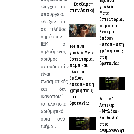
Έξυπνα
– Σε έξαρση
γυαλιά
έλεγχοι του
στην Αττική
Meta:
υπουργείο,
Εστιατόρια,
έδειξαν ότι
παμπ και
σε πλήθος
θέατρα
δημόσιων
βάζουν
«στοπ» στη
ΙΕΚ, ο
Έξυπνα
χρήση τους
δηλούμενος
γυαλιά Meta:
στη
Εστιατόρια,
αριθμός
Βρετανία:
παμπ και
σπουδαστών
θέατρα
είναι
βάζουν
πλασματικός
«στοπ» στη
και δεν
χρήση τους
στη
ικανοποιεί
Δυτική
Βρετανία:
τα ελάχιστα
Αττική:
«Μπλόκο»
αριθμητικά
Χαρδαλιά
όρια ανά
στις
τμήμα…
ανεμογεννήτριες