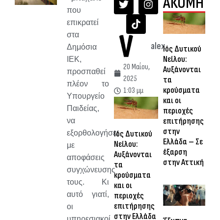
ΑΚΟΜΗ
που
επικρατεί
στα
alex
Δημόσια
Ιός Δυτικού
Νείλου:
ΙΕΚ,
20 Μαΐου,
Αυξάνονται
προσπαθεί
2025
τα
πλέον το
κρούσματα
1:03 μμ
Υπουργείο
και οι
Παιδείας,
περιοχές
επιτήρησης
να
στην
εξορθολογήσει
Ιός Δυτικού
Ελλάδα – Σε
Νείλου:
με
έξαρση
Αυξάνονται
αποφάσεις
στην Αττική
τα
συγχώνευσης
κρούσματα
τους. Κι
και οι
αυτό γιατί,
περιοχές
επιτήρησης
οι
στην Ελλάδα
υπηρεσιακοί