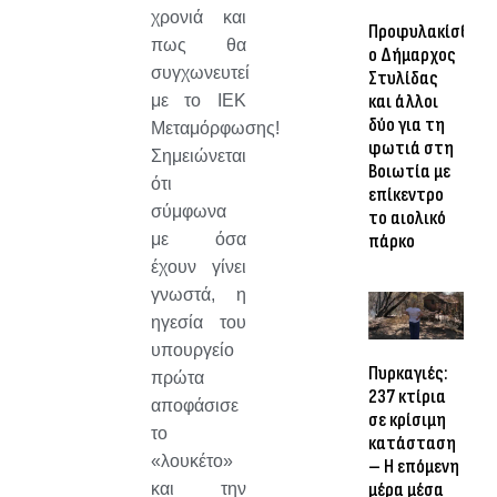
χρονιά και
Προφυλακίσθηκα
πως θα
ο Δήμαρχος
συγχωνευτεί
Στυλίδας
και άλλοι
με το ΙΕΚ
δύο για τη
Μεταμόρφωσης!
φωτιά στη
Σημειώνεται
Βοιωτία με
ότι
επίκεντρο
σύμφωνα
το αιολικό
με όσα
πάρκο
έχουν γίνει
γνωστά, η
ηγεσία του
υπουργείο
Πυρκαγιές:
πρώτα
237 κτίρια
αποφάσισε
σε κρίσιμη
το
κατάσταση
«λουκέτο»
– Η επόμενη
μέρα μέσα
και την