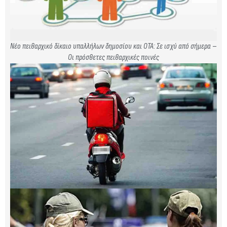
Νέο πειθαρχικό δίκαιο υπαλλήλων δημοσίου και ΟΤΑ: Σε ισχύ από σήμερα –
Οι πρόσθετες πειθαρχικές ποινές