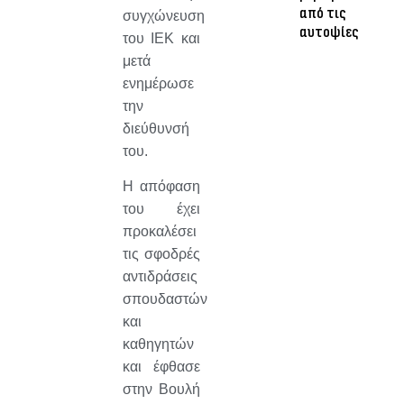
από τις
συγχώνευση
αυτοψίες
του ΙΕΚ και
μετά
ενημέρωσε
την
διεύθυνσή
του.
Η απόφαση
του έχει
προκαλέσει
τις σφοδρές
αντιδράσεις
σπουδαστών
και
καθηγητών
και έφθασε
στην Βουλή