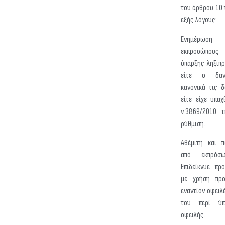
του άρθρου 10 
εξής λόγους:
Ενημέρωση 
εκπροσώπους
ύπαρξης ληξιπ
είτε ο δανε
κανονικά τις 
είτε είχε υπαχ
ν.3869/2010 τ
ρύθμιση.
Αθέμιτη και π
από εκπρόσω
Επιδείκνυε πρ
με χρήση προ
εναντίον οφειλ
του περί ύπ
οφειλής.