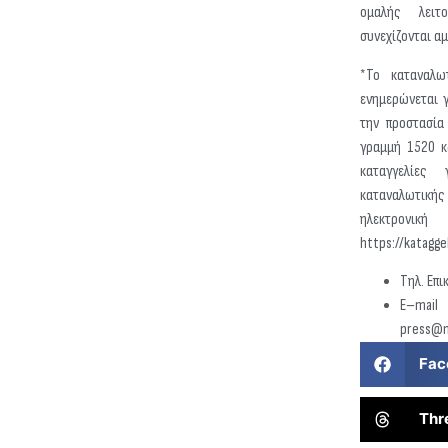
ομαλής λειτ
συνεχίζονται α
*Το καταναλω
ενημερώνεται 
την προστασία
γραμμή 1520 κ
καταγγελίες
καταναλωτικ
ηλεκτρον
https://katagge
Τηλ. Επ
E–mai
press@
Fac
Thr