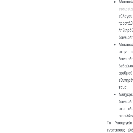
Αδικαιο
εταιρεία
εύλο
προσ
ληξιπ
δανειολ
Αδικαι
στην ε
δανειολ
βεβαίω
αριθ
εξυπηρ
τους.
Δυσχέρε
δανειολ
στο πλα
οφειλών
Το Υπουργείο
εντατικούς ελ