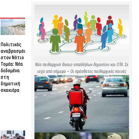
Πολιτικός
αναβρασμός
στον Νότιο
Τομέα: Νέα
Νέο πειθαρχικό δίκαιο υπαλλήλων δημοσίου και ΟΤΑ: Σε
δεδομένα
ισχύ από σήμερα – Οι πρόσθετες πειθαρχικές ποινές
στη
δημοτική
σκακιέρα