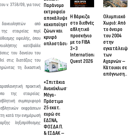
του ν. 3758/09, για τους
Παράνομο
εκτροφείο
Η Βάρκιζα
Ολυμπιακό
αποκάλυψε
στο διεθνές
Χωριό: Από
δανειοληπτών από
κακοποίηση
αθλητικό
το όνειρο
ζώων και
 της εταιρείας περί
προσκήνιο
του 2004
κρυφό
ρόθεσμης οφειλής, όπου
με το FIBA
στην
οπλοστάσιο
ιολήπτης κατέβαλλε
3×3
εγκατάλειψη
δόσεις του δανείου του
International
των
θεί στις διατάξεις του
Quest 2026
Αχαρνών –
Κάτοικοι σε
ηρώντας τη δικαστική
απόγνωση…
«Σπιτάκια
αραπλανητική πρακτική
Ανακύκλωσης»:
πο της εταιρείας.
Μέγα-
Πρόστιμο
οσβλητική συμπεριφορά
25 εκατ.
σβλητικών εκφράσεων
ευρώ σε
έτη κατά την ενημέρωσή
ΕΔΣΝΑ,
αρξης ληξιπρόθεσμης
ΦΟΣΔΑ Π.
& ΕΣΔΑΚ –