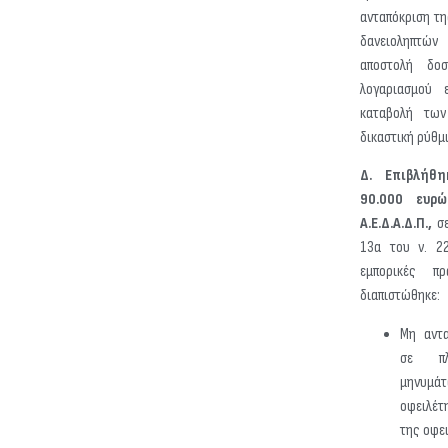
ανταπόκριση τη
δανειοληπτώ
αποστολή δοσ
λογαριασμού 
καταβολή τω
δικαστική ρύθμ
Δ. Επιβλήθη
90.000 ευρώ
A.E.Δ.Α.Δ.Π.,
σε
13α του ν. 22
εμπορικές πρα
διαπιστώθηκε:
Μη αντα
σε πλ
μηνυμά
οφειλέτ
της οφε