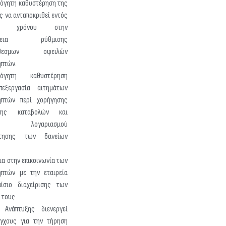
λόγητη καθυστέρηση της
ς να ανταποκριθεί εντός
γου χρόνου στην
πάθεια ρύθμισης
ρόθεσμων οφειλών
ηπτών.
ολόγητη καθυστέρηση
πεξεργασία αιτημάτων
ηπτών περί χορήγησης
σης καταβολών και
μού λογαριασμού
έτησης των δανείων
ια στην επικοινωνία των
ηπτών με την εταιρεία
ίσιο διαχείρισης των
 τους.
 Ανάπτυξης διενεργεί
έγχους για την τήρηση