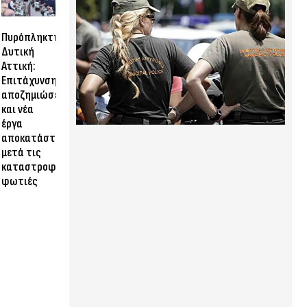
Πυρόπληκτη
Δυτική
Αττική:
Επιτάχυνση
αποζημιώσεων
και νέα
έργα
αποκατάστασης
μετά τις
καταστροφικές
φωτιές