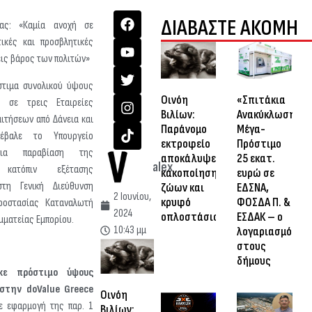
ΔΙΑΒΑΣΤΕ ΑΚΟΜΗ
ας: «Καμία ανοχή σε
τικές και προσβλητικές
ις βάρος των πολιτών»
όστιμα συνολικού ύψους
Οινόη
«Σπιτάκια
 σε τρεις Εταιρείες
Βιλίων:
Ανακύκλωσης»:
αιτήσεων από Δάνεια και
Παράνομο
Μέγα-
πέβαλε το Υπουργείο
εκτροφείο
Πρόστιμο
για παραβίαση της
αποκάλυψε
25 εκατ.
alex
 κατόπιν εξέτασης
κακοποίηση
ευρώ σε
στη Γενική Διεύθυνση
ζώων και
ΕΔΣΝΑ,
2 Ιουνίου,
κρυφό
ΦΟΣΔΑ Π. &
ροστασίας Καταναλωτή
2024
οπλοστάσιο
ΕΣΔΑΚ – ο
αμματείας Εμπορίου.
10:43 μμ
λογαριασμός
στους
δήμους
κε πρόστιμο ύψους
στην doValue Greece
Οινόη
 εφαρμογή της παρ. 1
Βιλίων: