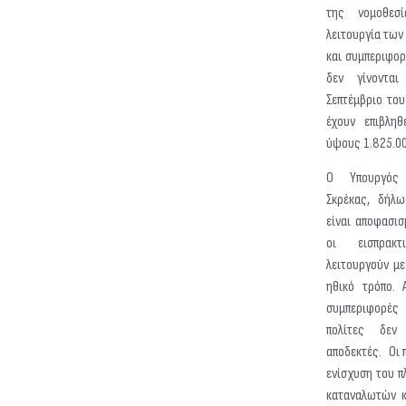
της νομοθεσ
λειτουργία των
και συμπεριφορ
δεν γίνονται
Σεπτέμβριο του
έχουν επιβληθ
ύψους 1.825.0
Ο Υπουργός 
Σκρέκας, δήλω
είναι αποφασισ
οι εισπρακτ
λειτουργούν με
ηθικό τρόπο. 
συμπεριφορές 
πολίτες δεν
αποδεκτές. Οι 
ενίσχυση του π
καταναλωτών κ