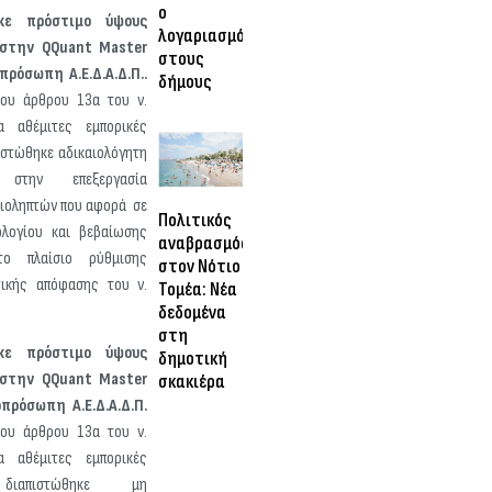
ο
κε πρόστιμο ύψους
λογαριασμός
 στην QQuant Master
στους
πρόσωπη Α.Ε.Δ.Α.Δ.Π..
δήμους
ου άρθρου 13α του ν.
α αθέμιτες εμπορικές
ιστώθηκε αδικαιολόγητη
 στην επεξεργασία
ειοληπτών που αφορά σε
Πολιτικός
λογίου και βεβαίωσης
αναβρασμός
το πλαίσιο ρύθμισης
στον Νότιο
τικής απόφασης του ν.
Τομέα: Νέα
δεδομένα
στη
κε πρόστιμο ύψους
δημοτική
 στην QQuant Master
σκακιέρα
πρόσωπη Α.Ε.Δ.Α.Δ.Π.
ου άρθρου 13α του ν.
α αθέμιτες εμπορικές
 διαπιστώθηκε μη