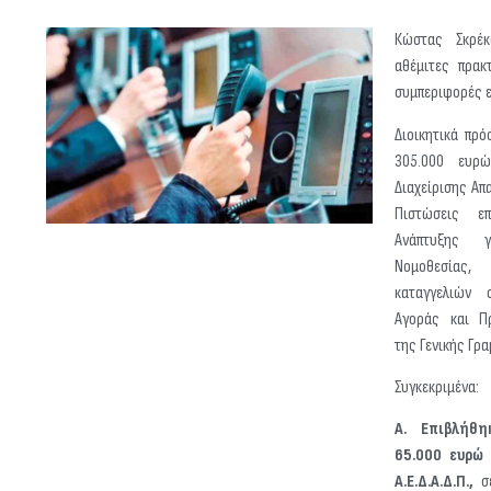
Κώστας Σκρέκ
αθέμιτες πρακ
συμπεριφορές ε
Διοικητικά πρ
305.000 ευρώ
Διαχείρισης Απ
Πιστώσεις ε
Ανάπτυξης 
Νομοθεσίας,
καταγγελιών 
Αγοράς και Π
της Γενικής Γρ
Συγκεκριμένα:
Α. Επιβλήθη
65.000 ευρώ 
A.E.Δ.Α.Δ.Π.,
σε