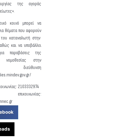
ουργίας της αγοράς
μείωτες».
τικό κοινό μπορεί να
για θέματα που αφορούν
 του καταναλωτή στην
αθώς και να υποβάλλει
 για παραβάσεις της
ής νομοθεσίας στην
ική διεύθυνση
lies.mindev.gov.gr/
ικοινωνίας: 2103332974
l επικοινωνίας:
mnec.gr
ebook
eads