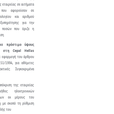
ς εταιρείας σε αιτήματα
ν που αφορούσαν σε
ολογίου και αριθμού
εξυπηρέτησης για την
ν ποσών που όριζε η
ιση.
κε πρόστιμο ύψους
 στη Cepal Hellas
 εφαρμογή του άρθρου
51/1994, για αθέμιτες
κτικές. Συγκεκριμένα
πόκριση της εταιρείας
ήθος ηλεκτρονικών
των εκ μέρους του
η με σκοπό τη ρύθμιση
ιλής του