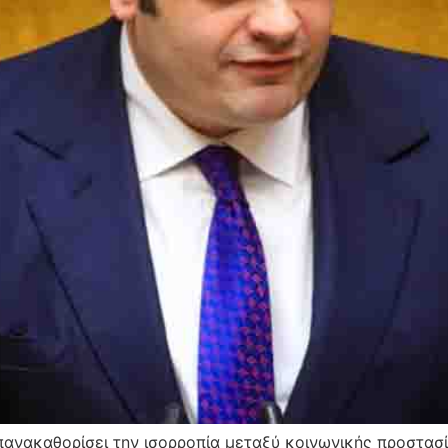
πανακαθορίσει την ισορροπία μεταξύ κοινωνικής προστασ