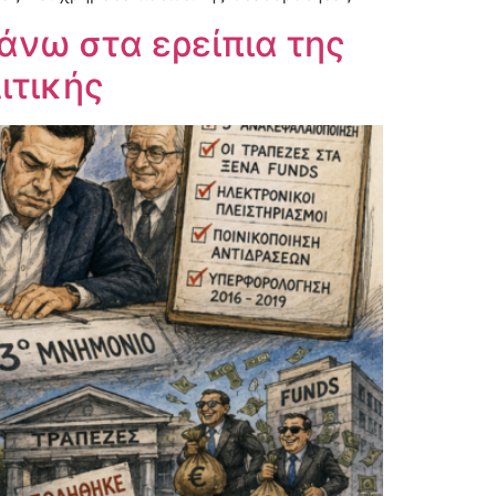
άνω στα ερείπια της
ιτικής