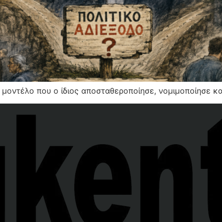
 μοντέλο που ο ίδιος αποσταθεροποίησε, νομιμοποίησε κα