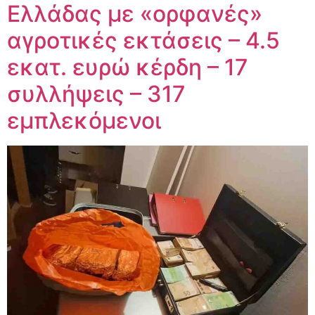
Ελλάδας με «ορφανές»
αγροτικές εκτάσεις – 4.5
εκατ. ευρώ κέρδη – 17
συλλήψεις – 317
εμπλεκόμενοι