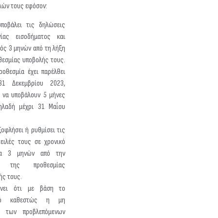
λών τους εφόσον:
ποβάλει τις δηλώσεις
γίας εισοδήματος και
ός 3 μηνών από τη λήξη
θεσμίας υποβολής τους.
ροθεσμία έχει παρέλθει
31 Δεκεμβρίου 2023,
 να υποβάλουν 5 μήνες
ηλαδή μέχρι 31 Μαΐου
ξοφλήσει ή ρυθμίσει τις
ειλές τους σε χρονικό
μα 3 μηνών από την
ο της προθεσμίας
ής τους.
αίνει ότι με βάση το
ινό καθεστώς η μη
ή των προβλεπόμενων