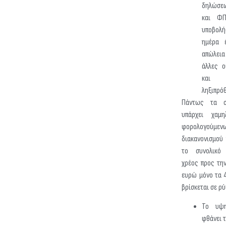
δηλώσε
και ΦΠ
υποβολής
ημέρα 
απώλει
άλλες ο
και 
ληξιπρό
Πάντως τα στ
υπάρχει χαμ
φορολογούμε
διακανονισμού
το συνολικό 
χρέος προς τη
ευρώ μόνο τα 4
βρίσκεται σε ρύ
Το υψη
φθάνει 