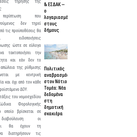
θέσεις τήρησης της
& ΕΣΔΑΚ –
ς
ο
περίπτωση που
λογαριασμός
στους
γούμενος δεν τηρεί
δήμους
από τις προϋποθέσεις θα
νει ειδοποιήσεις
φωσης ώστε σε εύλογο
να τακτοποιήσει την
ότητα και εάν δεν το
 απώλεια της ρύθμισης
Πολιτικός
αναβρασμός
νεται με κεντρική
στον Νότιο
ία και όχι από τον κάθε
Τομέα: Νέα
Προϊστάμενο ΔΟΥ.
δεδομένα
ατάξεις του νομοσχεδίου
στη
δικα Φορολογικής
δημοτική
ο οποίο βρίσκεται σε
σκακιέρα
διαβούλευση οι
ενοι θα έχουν τη
να διατηρήσουν τις