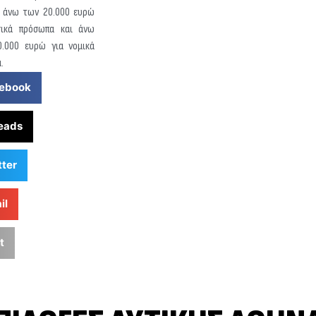
 άνω των 20.000 ευρώ
σικά πρόσωπα και άνω
.000 ευρώ για νομικά
.
ebook
eads
tter
il
t