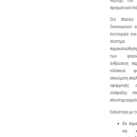
περιοχή του
πραγματικού λη
Στο πλαίσιο
Οικονομικών α
λειτουργία έν
σύστημα 
παρακολούθησ
των φορολ
ανθρώπινη πα
ειδοποιεί φ
επικείμενη απώ
εφαρμογής α
είσπραξης ό
πλειστηριασμού
Ειδικότερα με τ
Θα παρα
και κ