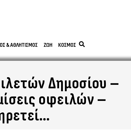
ΟΣ & ΑΘΛΗΤΙΣΜΟΣ
ΖΩΗ
ΚΟΣΜΟΣ
ειλετών Δημοσίου –
θμίσεις οφειλών –
πηρετεί…