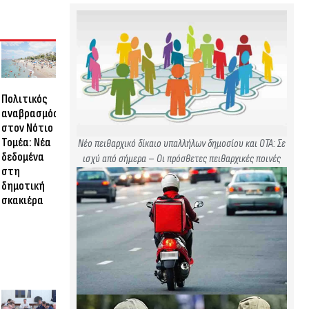
Πολιτικός
αναβρασμός
στον Νότιο
Τομέα: Νέα
Νέο πειθαρχικό δίκαιο υπαλλήλων δημοσίου και ΟΤΑ: Σε
δεδομένα
ισχύ από σήμερα – Οι πρόσθετες πειθαρχικές ποινές
στη
δημοτική
σκακιέρα