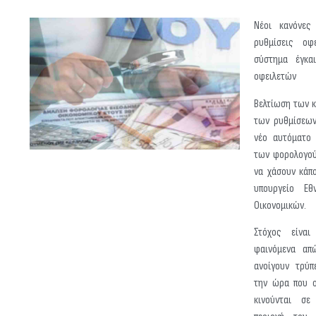
Νέοι κανόνες
ρυθμίσεις ο
σύστημα έγκα
οφειλετών
Βελτίωση των κ
των ρυθμίσεων
νέο αυτόματο 
των φορολογού
να χάσουν κάπ
υπουργείο Εθ
Οικονομικών.
Στόχος είναι
φαινόμενα απ
ανοίγουν τρύπ
την ώρα που ο
κινούνται σε