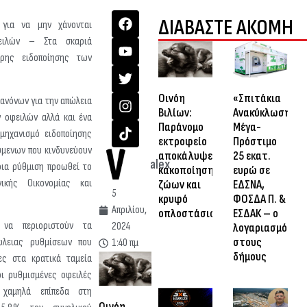
ΔΙΑΒΑΣΤΕ ΑΚΟΜΗ
 για να μην χάνονται
φειλών – Στα σκαριά
ιρης ειδοποίησης των
Οινόη
«Σπιτάκια
ανόνων για την απώλεια
Βιλίων:
Ανακύκλωσης»:
 οφειλών αλλά και ένα
Παράνομο
Μέγα-
μηχανισμό ειδοποίησης
εκτροφείο
Πρόστιμο
μενων που κινδυνεύουν
αποκάλυψε
25 εκατ.
alex
οια ρύθμιση προωθεί το
κακοποίηση
ευρώ σε
νικής Οικονομίας και
ζώων και
ΕΔΣΝΑ,
5
κρυφό
ΦΟΣΔΑ Π. &
Απριλίου,
οπλοστάσιο
ΕΣΔΑΚ – ο
 να περιοριστούν τα
2024
λογαριασμός
στους
ώλειας ρυθμίσεων που
1:40 πμ
δήμους
ες στα κρατικά ταμεία
ι ρυθμισμένες οφειλές
 χαμηλά επίπεδα στη
Οινόη