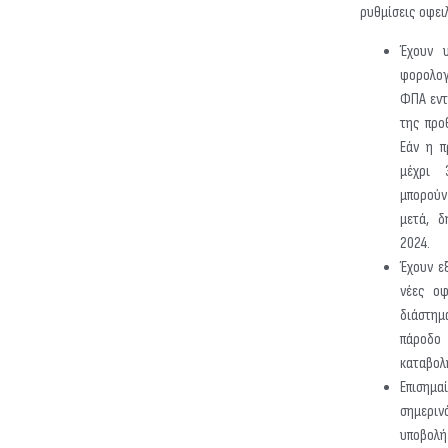
ρυθμίσεις οφει
Έχουν υ
φορολο
ΦΠΑ εντ
της προ
Εάν η π
μέχρι 
μπορούν
μετά, δ
2024.
Έχουν ε
νέες οφ
διάστη
πάροδ
καταβολ
Επισημ
σημερ
υποβολ