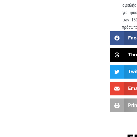
οφειλής
για φυ
των 150
πρόσωπα
Fac
Thr
Twi
Ema
Prin