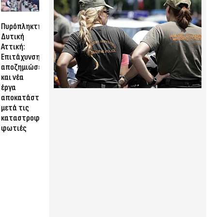
Πυρόπληκτη
Δυτική
Αττική:
Επιτάχυνση
αποζημιώσεων
και νέα
έργα
αποκατάστασης
μετά τις
καταστροφικές
φωτιές