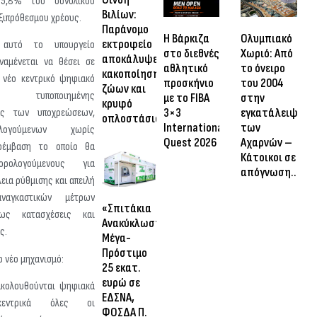
 5,8% του συνολικού
Βιλίων:
ξιπρόθεσμου χρέους.
Παράνομο
Η Βάρκιζα
Ολυμπιακό
εκτροφείο
 αυτό το υπουργείο
στο διεθνές
Χωριό: Από
αποκάλυψε
ναμένεται να θέσει σε
αθλητικό
το όνειρο
κακοποίηση
α νέο κεντρικό ψηφιακό
προσκήνιο
του 2004
ζώων και
τυποποιημένης
με το FIBA
στην
κρυφό
3×3
εγκατάλειψη
ης των υποχρεώσεων,
οπλοστάσιο
International
των
ογούμενων χωρίς
Quest 2026
Αχαρνών –
ρέμβαση το οποίο θα
Κάτοικοι σε
ορολογούμενους για
απόγνωση…
λεια ρύθμισης και απειλή
ναγκαστικών μέτρων
«Σπιτάκια
πως κατασχέσεις και
Ανακύκλωσης»:
ς.
Μέγα-
Πρόστιμο
ο νέο μηχανισμό:
25 εκατ.
ευρώ σε
κολουθούνται ψηφιακά
ΕΔΣΝΑ,
εντρικά όλες οι
ΦΟΣΔΑ Π.