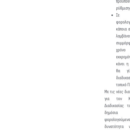
προϋπο
ρύθμιση
⁠Σε 
φορολο
κάποια 
λαμβά
συμμόρ
χρόνο 
εκκρεμ
κάνει η
θα γί
διαδικασ
τοπικό 
Με τις νέες δι
για τον Κώ
Διαδικασίας τ
δημόσια 
φορολογούμ
δυνατότητα 