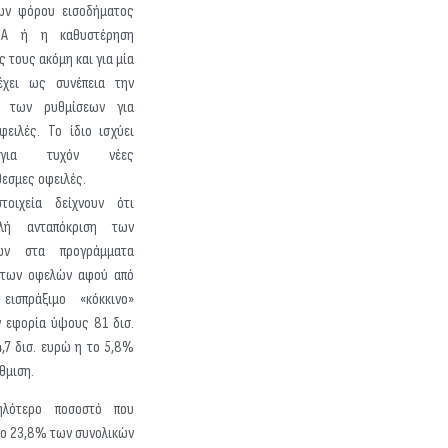
ων φόρου εισοδήματος
Α ή η καθυστέρηση
 τους ακόμη και για μία
έχει ως συνέπεια την
α των ρυθμίσεων για
φειλές. Το ίδιο ισχύει
για τυχόν νέες
θεσμες οφειλές.
οιχεία δείχνουν ότι
ηλή ανταπόκριση των
νων στα προγράμματα
 των οφελών αφού από
εισπράξιμο «κόκκινο»
ν εφορία ύψους 81 δισ.
,7 δισ. ευρώ η το 5,8%
θμιση.
λότερο ποσοστό που
το 23,8% των συνολικών