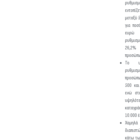
ρυθμ
εντοπίζ
μεταξύ 
για ποσ
ευρώ
ρυθμισμ
26,2% 
προσώπ
Το υψ
ρυθμισμ
προσώπω
500 και
ενώ στ
υψηλότ
καταγρά
10.000 
Χαμηλά
διαπιστ
κάτω τω