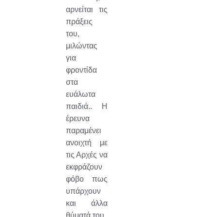
αρνείται τις
πράξεις
του,
μιλώντας
για
φροντίδα
στα
ευάλωτα
παιδιά.. Η
έρευνα
παραμένει
ανοιχτή με
τις Αρχές να
εκφράζουν
φόβο πως
υπάρχουν
και άλλα
θύματά του.