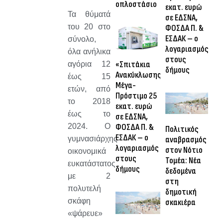
οπλοστάσιο
εκατ. ευρώ
Τα θύματά
σε ΕΔΣΝΑ,
του 20 στο
ΦΟΣΔΑ Π. &
ΕΣΔΑΚ – ο
σύνολο,
λογαριασμός
όλα ανήλικα
στους
«Σπιτάκια
αγόρια 12
δήμους
Ανακύκλωσης»:
έως 15
Μέγα-
ετών, από
Πρόστιμο 25
το 2018
εκατ. ευρώ
έως το
σε ΕΔΣΝΑ,
ΦΟΣΔΑ Π. &
2024. Ο
Πολιτικός
ΕΣΔΑΚ – ο
αναβρασμός
γυμνασιάρχης
λογαριασμός
στον Νότιο
οικονομικά
στους
Τομέα: Νέα
ευκατάστατος
δήμους
δεδομένα
με 2
στη
πολυτελή
δημοτική
σκάφη
σκακιέρα
«ψάρευε»