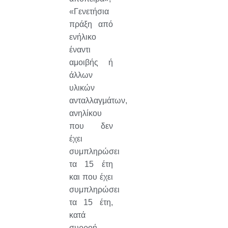
«Γενετήσια
πράξη από
ενήλικο
έναντι
αμοιβής ή
άλλων
υλικών
ανταλλαγμάτων,
ανηλίκου
που δεν
έχει
συμπληρώσει
τα 15 έτη
και που έχει
συμπληρώσει
τα 15 έτη,
κατά
συρροή,