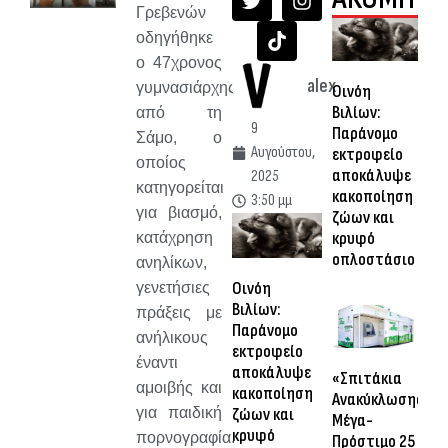
Γρεβενών
οδηγήθηκε
ο 47χρονος
alex
γυμνασιάρχης
Οινόη
Βιλίων:
από τη
9
Παράνομο
Σάμο, ο
Αυγούστου,
εκτροφείο
οποίος
αποκάλυψε
2025
κατηγορείται
κακοποίηση
3:50 μμ
για βιασμό,
ζώων και
κρυφό
κατάχρηση
οπλοστάσιο
ανηλίκων,
Οινόη
γενετήσιες
Βιλίων:
πράξεις με
Παράνομο
ανήλικους
εκτροφείο
έναντι
αποκάλυψε
«Σπιτάκια
αμοιβής και
κακοποίηση
Ανακύκλωσης»:
για παιδική
ζώων και
Μέγα-
κρυφό
πορνογραφία.
Πρόστιμο 25