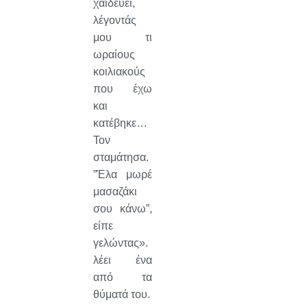
χαϊδεύει,
λέγοντάς
μου τι
ωραίους
κοιλιακούς
που έχω
και
κατέβηκε…
Τον
σταμάτησα.
”Έλα μωρέ
μασαζάκι
σου κάνω”,
είπε
γελώντας».
λέει ένα
από τα
θύματά του.