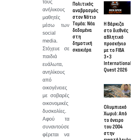
τους
Πολιτικός
ανήλικους
αναβρασμός
στον Νότιο
μαθητές
Τομέα: Νέα
Η Βάρκιζα
μέσω των
δεδομένα
στο διεθνές
social
στη
αθλητικό
media.
δημοτική
προσκήνιο
Στόχευε σε
σκακιέρα
με το FIBA
3×3
παιδιά
International
ευάλωτα,
Quest 2026
ανηλίκους
από
οικογένειες
με σοβαρές
οικονομικές
Ολυμπιακό
δυσκολίες.
Χωριό: Από
Αφού τα
το όνειρο
του 2004
συναντούσε
στην
φέρεται να
εγκατάλειψη