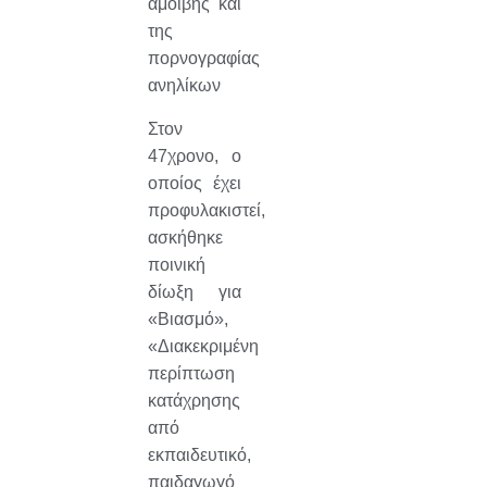
αμοιβής και
της
πορνογραφίας
ανηλίκων
Στον
47χρονο, ο
οποίος έχει
προφυλακιστεί,
ασκήθηκε
ποινική
δίωξη για
«Βιασμό»,
«Διακεκριμένη
περίπτωση
κατάχρησης
από
εκπαιδευτικό,
παιδαγωγό