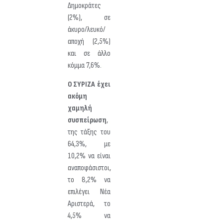
Δημοκράτες
(2%), σε
άκυρο/λευκό/
αποχή (2,5%)
και σε άλλο
κόμμα 7,6%.
Ο ΣΥΡΙΖΑ έχει
ακόμη
χαμηλή
συσπείρωση
,
της τάξης του
64,3%, με
10,2% να είναι
αναποφάσιστοι,
το 8,2% να
επιλέγει Νέα
Αριστερά, το
4,5% να