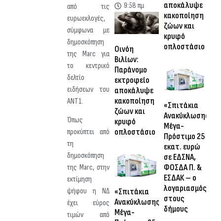
αποκάλυψε
9:58 πμ
από τις
κακοποίηση
ευρωεκλογές,
ζώων και
σύμφωνα με
κρυφό
δημοσκόπηση
οπλοστάσιο
Οινόη
της Marc για
Βιλίων:
το κεντρικό
Παράνομο
δελτίο
εκτροφείο
ειδήσεων του
αποκάλυψε
κακοποίηση
ΑΝΤ1.
«Σπιτάκια
ζώων και
Ανακύκλωσης»:
Όπως
κρυφό
Μέγα-
οπλοστάσιο
προκύπτει από
Πρόστιμο 25
τη
εκατ. ευρώ
δημοσκόπηση
σε ΕΔΣΝΑ,
ΦΟΣΔΑ Π. &
της Marc, στην
ΕΣΔΑΚ – ο
εκτίμηση
λογαριασμός
«Σπιτάκια
ψήφου η ΝΔ
στους
Ανακύκλωσης»:
έχει εύρος
δήμους
Μέγα-
τιμών από