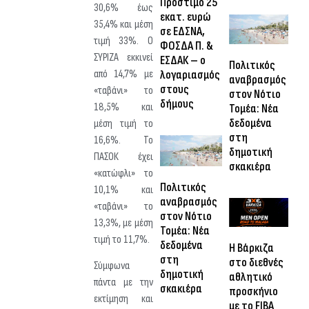
Πρόστιμο 25
30,6% έως
εκατ. ευρώ
35,4% και μέση
σε ΕΔΣΝΑ,
τιμή 33%. Ο
ΦΟΣΔΑ Π. &
ΣΥΡΙΖΑ εκκινεί
ΕΣΔΑΚ – ο
Πολιτικός
λογαριασμός
από 14,7% με
αναβρασμός
στους
«ταβάνι» το
στον Νότιο
δήμους
18,5% και
Τομέα: Νέα
δεδομένα
μέση τιμή το
στη
16,6%. Το
δημοτική
ΠΑΣΟΚ έχει
σκακιέρα
«κατώφλι» το
Πολιτικός
10,1% και
αναβρασμός
«ταβάνι» το
στον Νότιο
13,3%, με μέση
Τομέα: Νέα
τιμή το 11,7%.
δεδομένα
Η Βάρκιζα
στη
στο διεθνές
Σύμφωνα
δημοτική
αθλητικό
πάντα με την
σκακιέρα
προσκήνιο
εκτίμηση και
με το FIBA