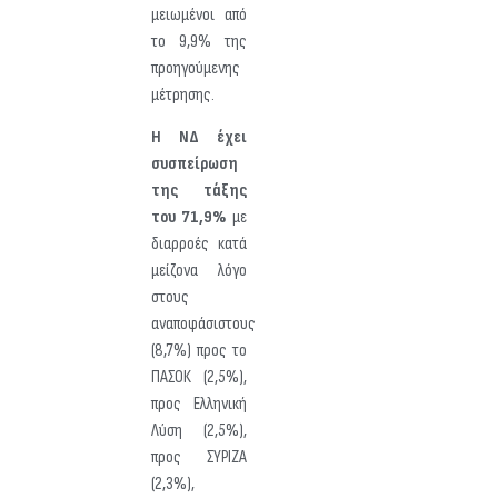
μειωμένοι από
το 9,9% της
προηγούμενης
μέτρησης.
Η ΝΔ έχει
συσπείρωση
της τάξης
του 71,9%
με
διαρροές κατά
μείζονα λόγο
στους
αναποφάσιστους
(8,7%) προς το
ΠΑΣΟΚ (2,5%),
προς Ελληνική
Λύση (2,5%),
προς ΣΥΡΙΖΑ
(2,3%),