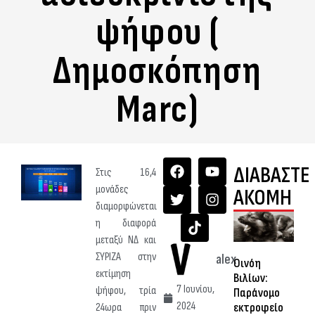
ψήφου (
Δημοσκόπηση
Marc)
ΔΙΑΒΑΣΤΕ
Στις 16,4
μονάδες
ΑΚΟΜΗ
διαμορφώνεται
η διαφορά
μεταξύ ΝΔ και
ΣΥΡΙΖΑ στην
alex
Οινόη
εκτίμηση
Βιλίων:
7 Ιουνίου,
ψήφου, τρία
Παράνομο
2024
εκτροφείο
24ωρα πριν