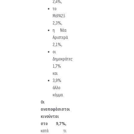
2,4%,
το
ΜέΡΑ25
2,3%,
η Νέα
Αριστερά
2,1%,
οι
Δημοκράτες
1,7%
και
3,9%
άλλο
κόμμα.
Οι
αναποφάσιστοι
κινούνται
στο 9,7%,
κατά τι