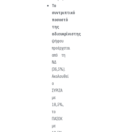
Το
συντριπτικό
ποσοστό
της
αδιευκρίνιστης
ψήφου
προέρχεται
από τη
ΝΔ
(36,5%).
Ακολουθεί
ο
ΣΥΡΙΖΑ
με
18,5%,
το
ΠΑΣΟΚ
με