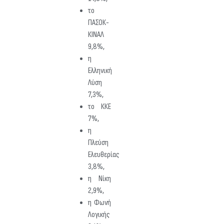
το
ΠΑΣΟΚ-
ΚΙΝΑΛ
9,8%,
η
Ελληνική
Λύση
7,3%,
το ΚΚΕ
7%,
η
Πλεύση
Ελευθερίας
3,8%,
η Νίκη
2,9%,
η Φωνή
Λογικής