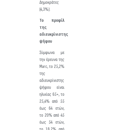
Δημοκράτες
(4,3%).
Το προφίλ
της
αδιευκρίνιστης
ψήφου
Σύμφωνα με
την έρευνα της
Marc, το 25,2%
της
αδιευκρίνιστης
ψήφου είναι
ηλικίας 65+, το
25,4% από 55
έως 64 ετών,
το 20% από 45
έως 54 ετών,
το 18,2% από