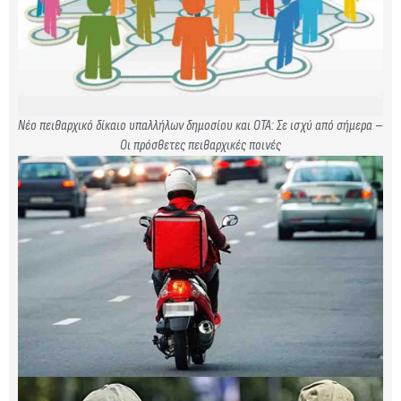
Νέο πειθαρχικό δίκαιο υπαλλήλων δημοσίου και ΟΤΑ: Σε ισχύ από σήμερα –
Οι πρόσθετες πειθαρχικές ποινές