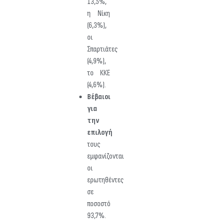
13,5%,
η Νίκη
(6,3%),
οι
Σπαρτιάτες
(4,9%),
το ΚΚΕ
(4,6%).
Βέβαιοι
για
την
επιλογή
τους
εμφανίζονται
οι
ερωτηθέντες
σε
ποσοστό
93,7%.