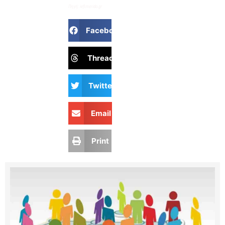
Πηγή: iefimerida.gr
Facebook
Threads
Twitter
Email
Print