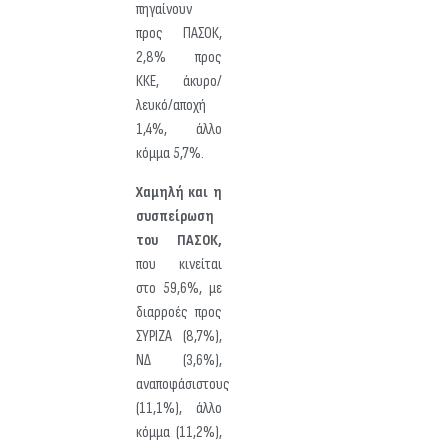
πηγαίνουν
προς ΠΑΣΟΚ,
2,8% προς
ΚΚΕ, άκυρο/
λευκό/αποχή
1,4%, άλλο
κόμμα 5,7%.
Χαμηλή και η
συσπείρωση
του ΠΑΣΟΚ,
που κινείται
στο 59,6%, με
διαρροές προς
ΣΥΡΙΖΑ (8,7%),
ΝΔ (3,6%),
αναποφάσιστους
(11,1%), άλλο
κόμμα (11,2%),