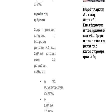
1,9%.
Πυρόπληκτη
Πρόθεση
Δυτική
Αττική:
ψήφου
Επιτάχυνση
Στην πρόθεση
αποζημιώσεων
και νέα έργα
ψήφου, η
αποκατάστασης
διαφορά
μετά τις
μεταξύ ΝΔ και
καταστροφικές
ΣΥΡΙΖΑ φτάνει
φωτιές
στις 15
μονάδες,
καθώς :
η ΝΔ
συγκεντρώνει
29,8%,
ο
ΣΥΡΙΖΑ
14,8%,