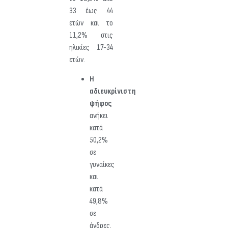
33 έως 44
ετών και το
11,2% στις
ηλικίες 17-34
ετών.
Η
αδιευκρίνιστη
ψήφος
ανήκει
κατά
50,2%
σε
γυναίκες
και
κατά
49,8%
σε
άνδρες.