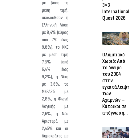
με βάση τη
3×3
μέση τιμή,
International
Quest 2026
ακολουθούν η
Ελληνική Λύση
με 8,4% (εύρος
από 7% έως
9,8%), το ΚΚΕ
Ολυμπιακό
με μέση τιμή
Χωριό: Από
7,8% (από
το όνειρο
6,4% έως
του 2004
9,2%), η Νίκη
στην
με 3,6%, το
εγκατάλειψη
ΜέΡΑ25 με
των
2,8%, η Φωνή
Αχαρνών –
Κάτοικοι σε
Λογικής με
απόγνωση…
2,6%, η Νέα
Αριστερά με
2,45% και οι
Δημοκράτες με