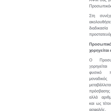
Προσωπικός
Στη συνέχ
ακολουθή
διαδικασί
προστατευόμ
Προσωπι
χορηγείται
Ο Προσω
χορηγείτα
φυσικό π
μοναδι
μεταβάλλεται
πρόσβασης 
αλλά αριθ
και ως τέτο
ασφαλής.