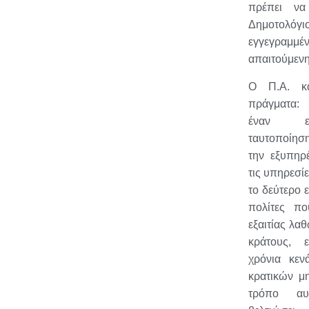
πρέπει να
Δημοτολό
εγγεγραμμέν
απαιτούμεν
Ο Π.Α. κά
πράγματα:
έναν εν
ταυτοποίησ
την εξυπηρ
τις υπηρεσί
το δεύτερο ε
πολίτες πο
εξαιτίας λα
κράτους, ε
χρόνια κεν
κρατικών μ
τρόπο αυ