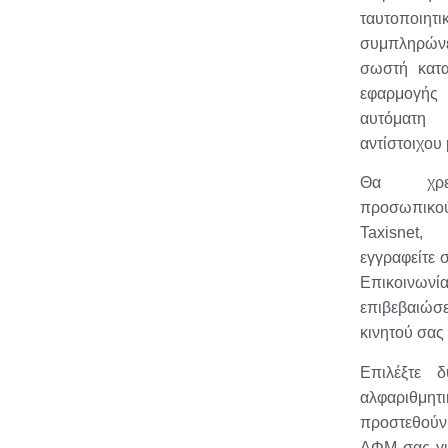
ταυτοποιητ
συμπληρώνε
σωστή κατα
εφαρμογής
αυτόματη
αντίστοιχου
Θα χρει
προσωπικο
Taxisne
εγγραφείτε 
Επικοινωνία
επιβεβαιώσε
κινητού σας
Επιλέξτε 
αλφαριθμητ
προστεθούν
ΑΦΜ σας για