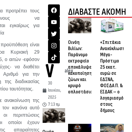
ΔΙΑΒΑΣΤΕ ΑΚΟΜΗ
α προτρέπει τους
ρόμενους να
ται εγκαίρως για
ία
Οινόη
«Σπιτάκια
 προϋπόθεση είναι
Βιλίων:
Ανακύκλωσης»:
ρα Κυριακή 29
Παράνομο
Μέγα-
5, ο αιτών -εφόσον
εκτροφείο
Πρόστιμο
αποκάλυψε
25 εκατ.
ούχος- να διαθέτει
alex
κακοποίηση
ευρώ σε
 Αριθμό για την
ζώων και
ΕΔΣΝΑ,
 της διαδικασίας
30
κρυφό
ΦΟΣΔΑ Π. &
τίου ταυτότητας.
Ιουνίου,
οπλοστάσιο
ΕΣΔΑΚ – ο
2025
λογαριασμός
ε ανακοίνωση της
στους
7:13 πμ
 τον κανόνα αυτό
δήμους
ι οι περιπτώσεις
οι οποίοι έχουν
ις απαραίτητες
Οινόη