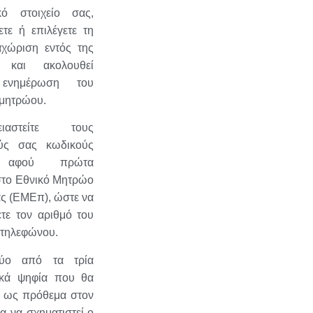
ικό στοιχείο σας,
τε ή επιλέγετε τη
χώριση εντός της
 και ακολουθεί
 ενημέρωση του
 μητρώου.
αστείτε τους
ύς σας κωδικούς
t, αφού πρώτα
στο Εθνικό Μητρώο
ς (ΕΜΕπ), ώστε να
τε τον αριθμό του
 τηλεφώνου.
δύο από τα τρία
ικά ψηφία που θα
 ως πρόθεμα στον
 να σχηματιστεί ο