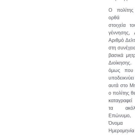
Ο πολίτης
ορθά ον
στοιχεία τ
γέννησης,
Αριθμό Δελτ
στη συνέχει
βασικά μητ
Διοίκησης
όμως που 
υποδεικνύει
αυτά στο Μ
ο πολίτης θ
καταγραφεί
τα ακόλ
Επώνυμο,
Όνομα 
Ημερομηνί