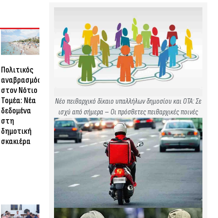
Πολιτικός
αναβρασμός
στον Νότιο
Τομέα: Νέα
Νέο πειθαρχικό δίκαιο υπαλλήλων δημοσίου και ΟΤΑ: Σε
δεδομένα
ισχύ από σήμερα – Οι πρόσθετες πειθαρχικές ποινές
στη
δημοτική
σκακιέρα