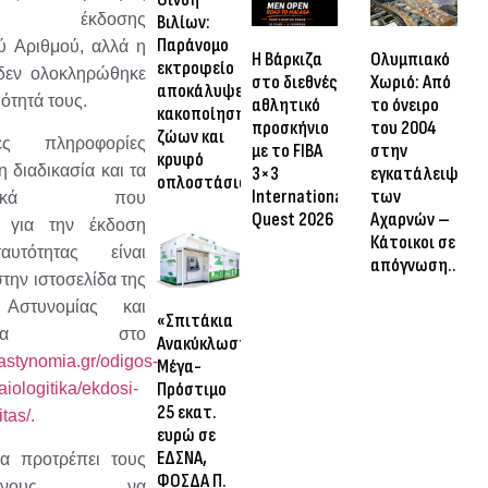
ιες έκδοσης
Βιλίων:
Παράνομο
 Αριθμού, αλλά η
Η Βάρκιζα
Ολυμπιακό
εκτροφείο
 δεν ολοκληρώθηκε
στο διεθνές
Χωριό: Από
αποκάλυψε
ότητά τους.
αθλητικό
το όνειρο
κακοποίηση
προσκήνιο
του 2004
ζώων και
ρες πληροφορίες
με το FIBA
στην
κρυφό
η διαδικασία και τα
3×3
εγκατάλειψη
οπλοστάσιο
International
των
ογητικά που
Quest 2026
Αχαρνών –
ι για την έκδοση
Κάτοικοι σε
αυτότητας είναι
απόγνωση…
στην ιστοσελίδα της
 Αστυνομίας και
«Σπιτάκια
ριμένα στο
Ανακύκλωσης»:
astynomia.gr/odigos-
Μέγα-
Πρόστιμο
kaiologitika/ekdosi-
25 εκατ.
itas/.
ευρώ σε
ΕΔΣΝΑ,
α προτρέπει τους
ΦΟΣΔΑ Π.
ρόμενους να