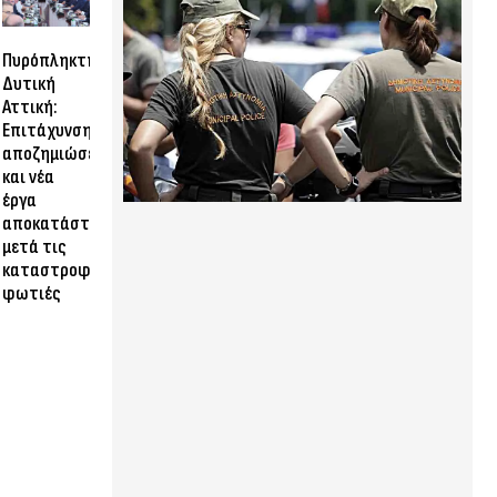
Πυρόπληκτη
Δυτική
Αττική:
Επιτάχυνση
αποζημιώσεων
και νέα
έργα
αποκατάστασης
μετά τις
καταστροφικές
φωτιές