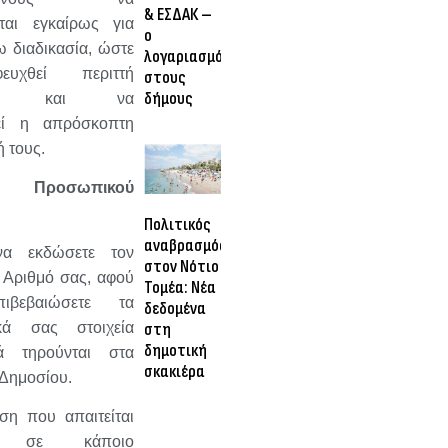
& ΕΣΔΑΚ –
ται εγκαίρως για
ο
 διαδικασία, ώστε
λογαριασμός
υχθεί περιττή
στους
δήμους
ωρία και να
θεί η απρόσκοπτη
 τους.
 Προσωπικού
Πολιτικός
αναβρασμός
να εκδώσετε τον
στον Νότιο
Αριθμό σας, αφού
Τομέα: Νέα
ιβεβαιώσετε τα
δεδομένα
ικά σας στοιχεία
στη
δημοτική
 τηρούνται στα
σκακιέρα
 Δημοσίου.
ση που απαιτείται
η σε κάποιο