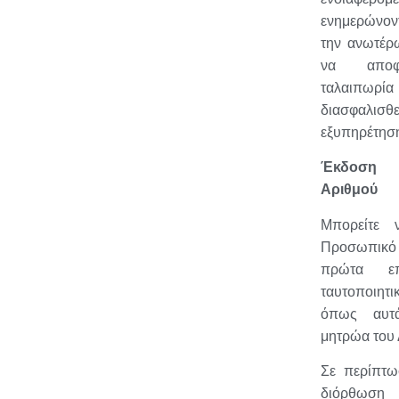
ενημερώνον
την ανωτέρω
να αποφε
ταλαιπ
διασφαλισ
εξυπηρέτησή
Έκδοση
Αριθμού
Μπορείτε 
Προσωπικό 
πρώτα επ
ταυτοποιητ
όπως αυτά
μητρώα του
Σε περίπτω
διόρθωσ