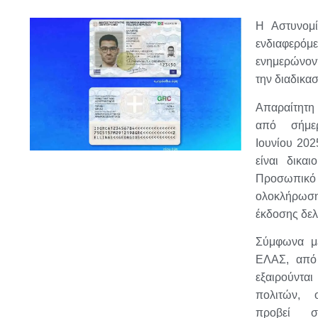
Η Αστυνομί
ενδιαφε
ενημερώνον
την διαδικασ
Απαραίτητη
από σήμε
Ιουνίου 202
είναι δικαι
Προσωπικό
ολοκλήρωση
έκδοσης δελ
Σύμφωνα μ
ΕΛΑΣ, από
εξαιρούντα
πολιτών, 
προβεί στ