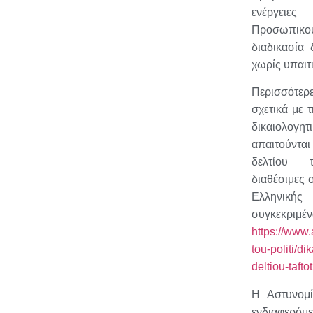
ενέργε
Προσωπικού
διαδικασία
χωρίς υπαιτι
Περισσότε
σχετικά με τ
δικαιολ
απαιτούντα
δελτίου τ
διαθέσιμες 
Ελληνικής
συγκεκ
https://www.
tou-politi/di
deltiou-taftot
Η Αστυνομί
ενδιαφε