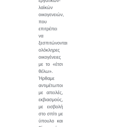
εργατικών-
λαίκών
οικογενειών,
που
επιτρέπει
να
ξεσπιτώνονται
ολόκληρες
οικογένειες
με το «έτσι
θέλω».
Ήρθαμε
αντιμέτωποι
με απειλές,
εκβιασμούς,
με εισβολή
στο σπίτι με
ύπουλο και