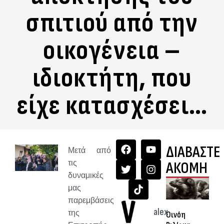
σπιτιού από την
οικογένεια –
ιδιοκτήτη, που
είχε κατασχέσει…
ΔΙΑΒΑΣΤΕ
Μετά από
τις
ΑΚΟΜΗ
δυναμικές
μας
παρεμβάσεις
alex
της
Οινόη