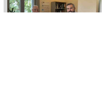
ΔΗΜΟΙ
,
ΕΠΙΛΟΓΕΣ
,
ΕΡΓΑ & ΔΡΑΣΕΙΣ
Τρία μεγάλα έργα ανάπλασης διεκδικεί η
Πετρούπολη με χρηματοδότηση από το Πράσινο
Ταμείο