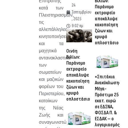
Βιλίων:
Επιτροπής
24
Παράνομο
κατά των
Σεπτεμβρίου
εκτροφείο
Πλειστηριασμών,
αποκάλυψε
, 2025
τις
κακοποίηση
9:02 πμ
αλλεπάλληλες
ζώων και
κρυφό
κινητοποιήσεις
οπλοστάσιο
και τα
Οινόη
μαχητικά
Βιλίων:
αντανακλαστικά
Παράνομο
των
εκτροφείο
σωματείων
αποκάλυψε
«Σπιτάκια
και μαζικών
κακοποίηση
Ανακύκλωσης»:
φορέων του
ζώων και
Μέγα-
κρυφό
Περιστερίου,
Πρόστιμο 25
οπλοστάσιο
εκατ. ευρώ
κατοίκων
σε ΕΔΣΝΑ,
της Νέας
ΦΟΣΔΑ Π. &
Ζωής και
ΕΣΔΑΚ – ο
συναγωνιστών
λογαριασμός