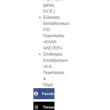
(μέλος
Ο.Γ.Ε.)
Σύλλογος
Εκπαιδευτικών
Π.Ε.
Περιστερίου
«ΕΛΛΗ
ΑΛΕΞΙΟΥ»
Σύνδεσμος
Συνταξιούχων
Ι.Κ.Α.
Περιστερίου
&
Πέριξ
Facebook
Threads