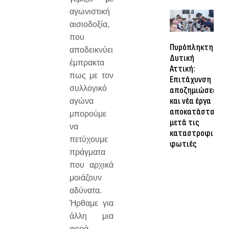
αγωνιστική
αισιοδοξία,
που
Πυρόπληκτη
αποδεικνύει
Δυτική
έμπρακτα
Αττική:
πως με τον
Επιτάχυνση
συλλογικό
αποζημιώσεων
και νέα έργα
αγώνα
αποκατάστασης
μπορούμε
μετά τις
να
καταστροφικές
πετύχουμε
φωτιές
πράγματα
που αρχικά
μοιάζουν
αδύνατα.
Ήρθαμε για
άλλη μια
φορά