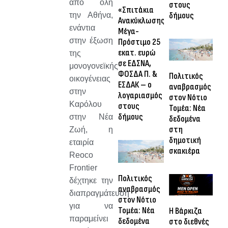
από όλη
στους
«Σπιτάκια
δήμους
την Αθήνα,
Ανακύκλωσης»:
ενάντια
Μέγα-
στην έξωση
Πρόστιμο 25
εκατ. ευρώ
της
σε ΕΔΣΝΑ,
μονογονεϊκής
ΦΟΣΔΑ Π. &
Πολιτικός
οικογένειας
ΕΣΔΑΚ – ο
αναβρασμός
στην
λογαριασμός
στον Νότιο
Καρόλου
στους
Τομέα: Νέα
δήμους
στην Νέα
δεδομένα
στη
Ζωή, η
δημοτική
εταιρία
σκακιέρα
Reoco
Frontier
Πολιτικός
δέχτηκε την
αναβρασμός
διαπραγμάτευση
στον Νότιο
για να
Τομέα: Νέα
Η Βάρκιζα
παραμείνει
δεδομένα
στο διεθνές