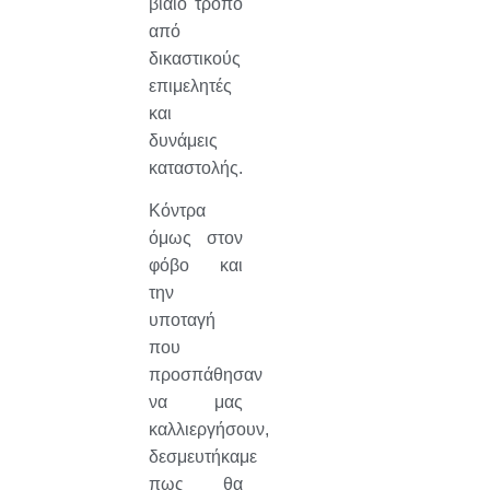
βίαιο τρόπο
από
δικαστικούς
επιμελητές
και
δυνάμεις
καταστολής.
Κόντρα
όμως στον
φόβο και
την
υποταγή
που
προσπάθησαν
να μας
καλλιεργήσουν,
δεσμευτήκαμε
πως θα