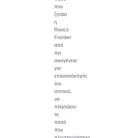
που
ζητάει
η
Reoco
Frontier
από
την
οικογένεια
για
επαναπόκτηση
του
σπιτιού,
να
πλησιάσει
το
ποσό
που
πλειστηριάστηκε.