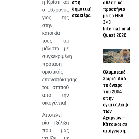
στη
η Κρίστι και
αθλητικό
δημοτική
προσκήνιο
ο 16χρονος
σκακιέρα
με το FIBA
γιος της
3×3
στην
International
κατοικία
Quest 2026
τους και
μάλιστα με
συγκεκριμένη
πρόταση
Ολυμπιακό
οριστικής
Χωριό: Από
επαναπόκτησης
το όνειρο
του σπιτιού
του 2004
από την
στην
οικογένεια!
εγκατάλειψη
των
Αποτελεί
Αχαρνών –
μία εξέλιξη
Κάτοικοι σε
απόγνωση…
που μας
γεμίζει με