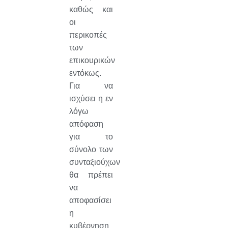
καθώς και
οι
περικοπές
των
επικουρικών
εντόκως.
Για να
ισχύσει η εν
λόγω
απόφαση
για το
σύνολο των
συνταξιούχων
θα πρέπει
να
αποφασίσει
η
κυβέρνηση