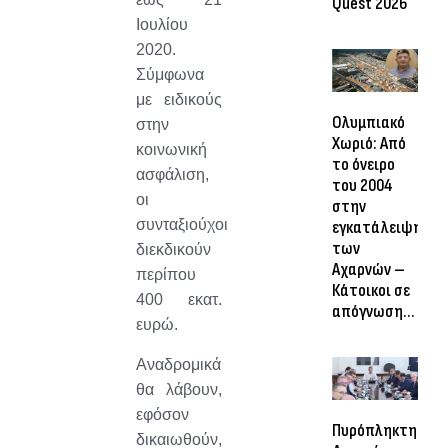
Quest 2026
Ιουλίου
2020.
Σύμφωνα
με ειδικούς
Ολυμπιακό
στην
Χωριό: Από
κοινωνική
το όνειρο
ασφάλιση,
του 2004
οι
στην
συνταξιούχοι
εγκατάλειψη
των
διεκδικούν
Αχαρνών –
περίπου
Κάτοικοι σε
400 εκατ.
απόγνωση…
ευρώ.
Αναδρομικά
θα λάβουν,
εφόσον
Πυρόπληκτη
δικαιωθούν,