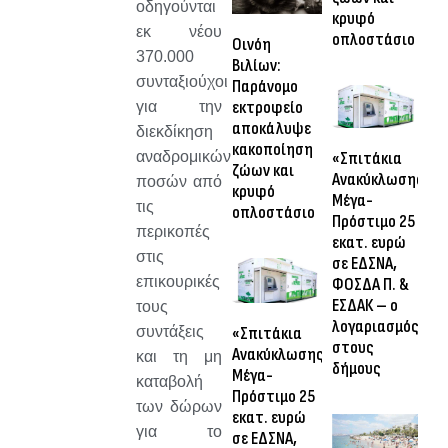
οδηγούνται
κρυφό
εκ νέου
οπλοστάσιο
Οινόη
370.000
Βιλίων:
συνταξιούχοι
Παράνομο
εκτροφείο
για την
αποκάλυψε
διεκδίκηση
κακοποίηση
«Σπιτάκια
αναδρομικών
ζώων και
Ανακύκλωσης»:
ποσών από
κρυφό
Μέγα-
τις
οπλοστάσιο
Πρόστιμο 25
περικοπές
εκατ. ευρώ
στις
σε ΕΔΣΝΑ,
επικουρικές
ΦΟΣΔΑ Π. &
ΕΣΔΑΚ – ο
τους
λογαριασμός
«Σπιτάκια
συντάξεις
στους
Ανακύκλωσης»:
και τη μη
δήμους
Μέγα-
καταβολή
Πρόστιμο 25
των δώρων
εκατ. ευρώ
για το
σε ΕΔΣΝΑ,