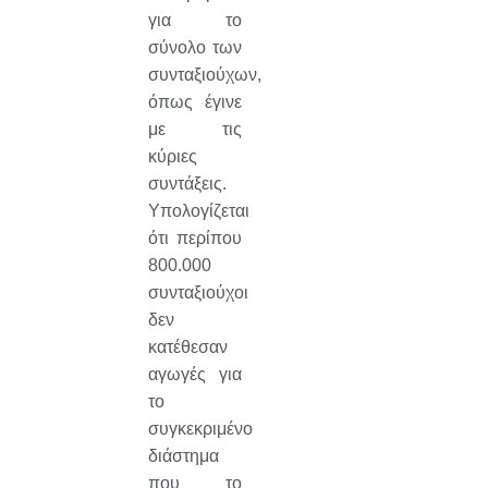
για το
σύνολο των
συνταξιούχων,
όπως έγινε
με τις
κύριες
συντάξεις.
Υπολογίζεται
ότι περίπου
800.000
συνταξιούχοι
δεν
κατέθεσαν
αγωγές για
το
συγκεκριμένο
διάστημα
που το