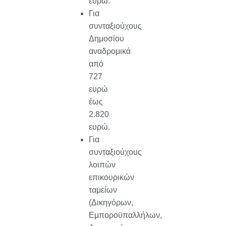
ευρώ.
Για
συνταξιούχους
Δημοσίου
αναδρομικά
από
727
ευρώ
έως
2.820
ευρώ.
Για
συνταξιούχους
λοιπών
επικουρικών
ταμείων
(Δικηγόρων,
Εμποροϋπαλλήλων,