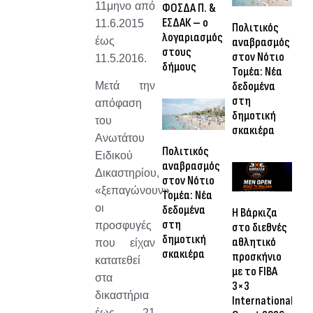
11μηνο από
ΦΟΣΔΑ Π. &
ΕΣΔΑΚ – ο
11.6.2015
Πολιτικός
λογαριασμός
αναβρασμός
έως
στους
στον Νότιο
11.5.2016.
δήμους
Τομέα: Νέα
δεδομένα
Μετά την
στη
απόφαση
δημοτική
του
σκακιέρα
Ανωτάτου
Πολιτικός
Ειδικού
αναβρασμός
Δικαστηρίου,
στον Νότιο
«ξεπαγώνουν»
Τομέα: Νέα
οι
δεδομένα
Η Βάρκιζα
στη
προσφυγές
στο διεθνές
δημοτική
αθλητικό
που είχαν
σκακιέρα
προσκήνιο
κατατεθεί
με το FIBA
στα
3×3
δικαστήρια
International
έως 21