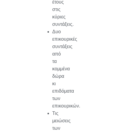
έτους
στις
κύριες
συντάξεις.
Δυο
επικουρικές
συντάξεις
από
τα
κομμένα
δώρα
κι
επιδόματα
των
επικουρικών.
Τις
μειώσεις
των