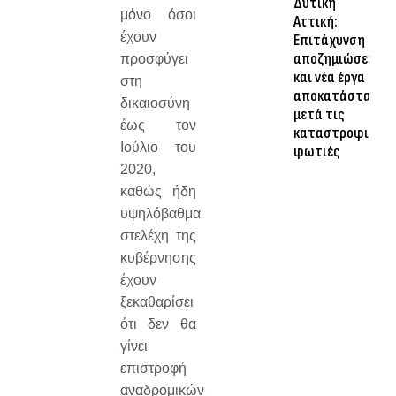
Δυτική
μόνο όσοι
Αττική:
έχουν
Επιτάχυνση
αποζημιώσεων
προσφύγει
και νέα έργα
στη
αποκατάστασης
δικαιοσύνη
μετά τις
έως τον
καταστροφικές
Ιούλιο του
φωτιές
2020,
καθώς ήδη
υψηλόβαθμα
στελέχη της
κυβέρνησης
έχουν
ξεκαθαρίσει
ότι δεν θα
γίνει
επιστροφή
αναδρομικών