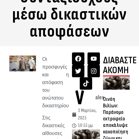
μέσω δικαστικών
αποφάσεων
ΔΙΑΒΑΣΤΕ
Οι
προσφυγές
ΑΚΟΜΗ
και η
απόφαση
του
alex
ανώτατου
Οινόη
Βιλίων:
δικαστηρίου
3 Μαρτίου,
Παράνομο
2025
Στις
εκτροφείο
αποκάλυψε
10:55 μμ
δικαστικές
κακοποίηση
αίθουσες
ζώων και