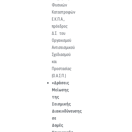
Φυσικών
Καταστροφών
Ε.Κ.Π.Α.,
πρόεδρος
Δ.Σ. του
Οργανισμού
Αντισεισμικού
Σχεδιασμού
και
Προστασίας
(Ο.Α.Σ.Π.)
«Δράσεις
Μείωσης
της
Σεισμικής
Διακινδύνευσης
σε
Δομές