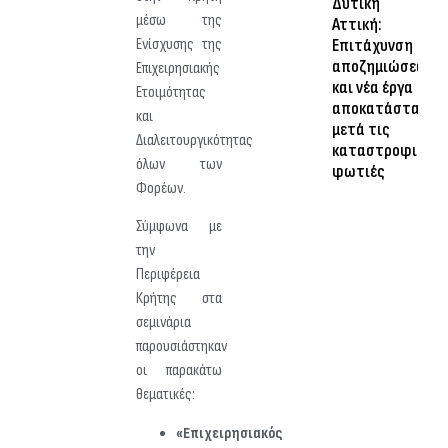
Δυτική
μέσω της
Αττική:
Ενίσχυσης της
Επιτάχυνση
αποζημιώσεων
Επιχειρησιακής
και νέα έργα
Ετοιμότητας
αποκατάστασης
και
μετά τις
Διαλειτουργικότητας
καταστροφικές
όλων των
φωτιές
Φορέων.
Σύμφωνα με
την
Περιφέρεια
Κρήτης στα
σεμινάρια
παρουσιάστηκαν
οι παρακάτω
θεματικές:
«Επιχειρησιακός