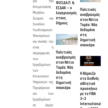
για την
ΦΟΣΔΑ Π. &
Αντιμετώπιση
ΕΣΔΑΚ – ο
Πολιτικός
λογαριασμός
Μεγάλου
αναβρασμός
στους
Σεισμού και
στον Νότιο
δήμους
Συνοδών
Τομέα: Νέα
δεδομένα
Γεωδυναμικών
στη
Φαινομένων
δημοτική
και σκοπός του
σκακιέρα
είναι η
Πολιτικός
επιμόρφωση
αναβρασμός
των
στον Νότιο
Εργαζομένων
Τομέα: Νέα
των
δεδομένα
Η Βάρκιζα
Κοινωνικών
στη
στο διεθνές
Υπηρεσιών της
δημοτική
αθλητικό
σκακιέρα
Περιφέρειας
προσκήνιο
με το FIBA
και των
3×3
Εργαζομένων
International
σε Δομές