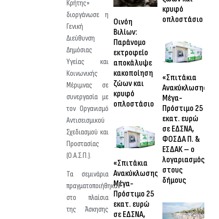
Κρήτης»
κρυφό
διοργάνωσε η
οπλοστάσιο
Οινόη
Γενική
Βιλίων:
Διεύθυνση
Παράνομο
Δημόσιας
εκτροφείο
Υγείας και
αποκάλυψε
κακοποίηση
Κοινωνικής
«Σπιτάκια
ζώων και
Μέριμνας σε
Ανακύκλωσης»:
κρυφό
συνεργασία με
Μέγα-
οπλοστάσιο
Πρόστιμο 25
τον Οργανισμό
εκατ. ευρώ
Αντισεισμικού
σε ΕΔΣΝΑ,
Σχεδιασμού και
ΦΟΣΔΑ Π. &
Προστασίας
ΕΣΔΑΚ – ο
(Ο.Α.Σ.Π.).
λογαριασμός
«Σπιτάκια
στους
Ανακύκλωσης»:
Τα σεμινάρια
δήμους
Μέγα-
πραγματοποιήθηκαν
Πρόστιμο 25
στο πλαίσια
εκατ. ευρώ
της Άσκησης
σε ΕΔΣΝΑ,