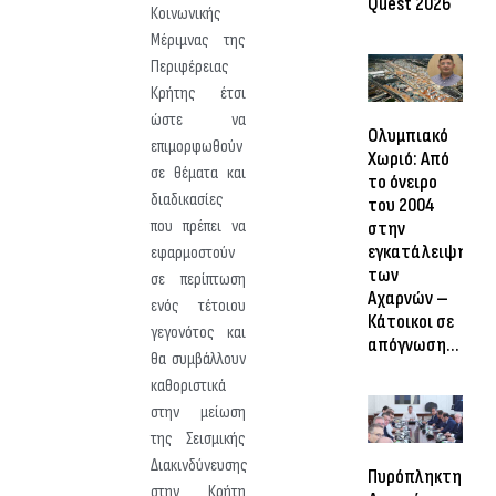
Quest 2026
Κοινωνικής
Μέριμνας της
Περιφέρειας
Κρήτης έτσι
ώστε να
Ολυμπιακό
επιμορφωθούν
Χωριό: Από
σε θέματα και
το όνειρο
διαδικασίες
του 2004
που πρέπει να
στην
εγκατάλειψη
εφαρμοστούν
των
σε περίπτωση
Αχαρνών –
ενός τέτοιου
Κάτοικοι σε
γεγονότος και
απόγνωση…
θα συμβάλλουν
καθοριστικά
στην μείωση
της Σεισμικής
Διακινδύνευσης
Πυρόπληκτη
στην Κρήτη