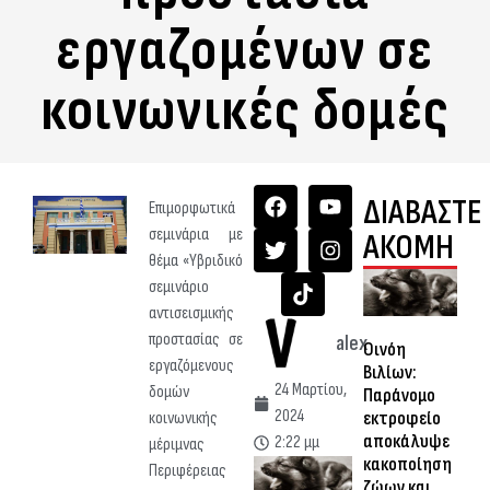
εργαζομένων σε
κοινωνικές δομές
ΔΙΑΒΑΣΤΕ
Επιμορφωτικά
σεμινάρια με
ΑΚΟΜΗ
θέμα «Υβριδικό
σεμινάριο
αντισεισμικής
προστασίας σε
alex
Οινόη
εργαζόμενους
Βιλίων:
24 Μαρτίου,
δομών
Παράνομο
2024
εκτροφείο
κοινωνικής
αποκάλυψε
2:22 μμ
μέριμνας
κακοποίηση
Περιφέρειας
ζώων και