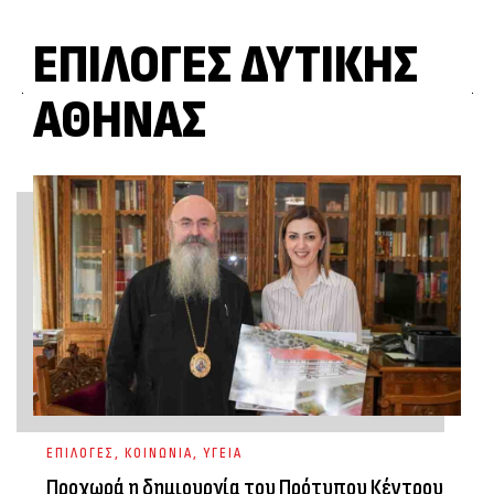
ΕΠΙΛΟΓΈΣ ΔΥΤΙΚΉΣ
ΑΘΉΝΑΣ
ΕΠΙΛΟΓΕΣ
,
ΚΟΙΝΩΝΙΑ
,
ΥΓΕΙΑ
Προχωρά η δημιουργία του Πρότυπου Κέντρου