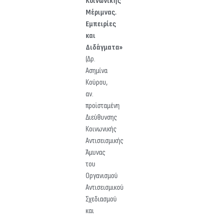
Κοινωνικής
Μέριμνας.
Εμπειρίες
και
Διδάγματα»
(Δρ.
Ασημίνα
Κούρου,
αν.
προϊσταμένη
Διεύθυνσης
Κοινωνικής
Αντισεισμικής
Άμυνας
του
Οργανισμού
Αντισεισμικού
Σχεδιασμού
και