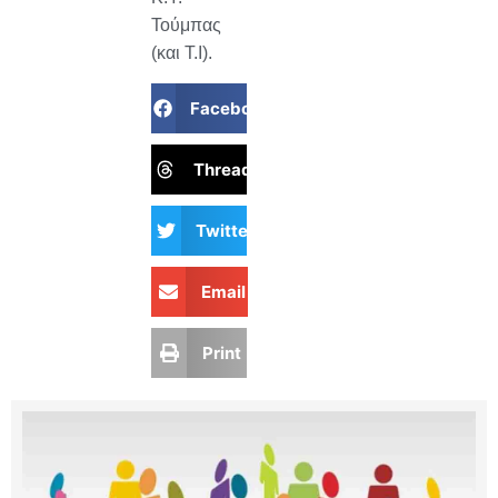
Τούμπας
(και Τ.Ι).
Facebook
Threads
Twitter
Email
Print