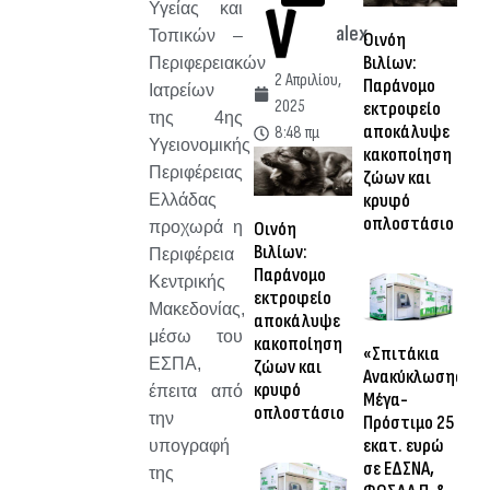
Υγείας και
alex
Τοπικών –
Οινόη
Βιλίων:
Περιφερειακών
2 Απριλίου,
Παράνομο
Ιατρείων
2025
εκτροφείο
της 4ης
αποκάλυψε
8:48 πμ
Υγειονομικής
κακοποίηση
Περιφέρειας
ζώων και
κρυφό
Ελλάδας
οπλοστάσιο
προχωρά η
Οινόη
Βιλίων:
Περιφέρεια
Παράνομο
Κεντρικής
εκτροφείο
Μακεδονίας,
αποκάλυψε
μέσω του
κακοποίηση
«Σπιτάκια
ΕΣΠΑ,
ζώων και
Ανακύκλωσης»:
κρυφό
έπειτα από
Μέγα-
οπλοστάσιο
την
Πρόστιμο 25
εκατ. ευρώ
υπογραφή
σε ΕΔΣΝΑ,
της