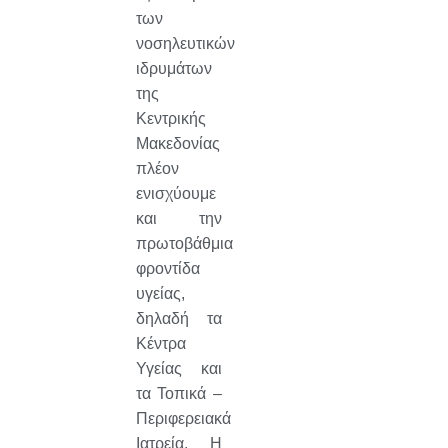
των
νοσηλευτικών
ιδρυμάτων
της
Κεντρικής
Μακεδονίας
πλέον
ενισχύουμε
και την
πρωτοβάθμια
φροντίδα
υγείας,
δηλαδή τα
Κέντρα
Υγείας και
τα Τοπικά –
Περιφερειακά
Ιατρεία. Η