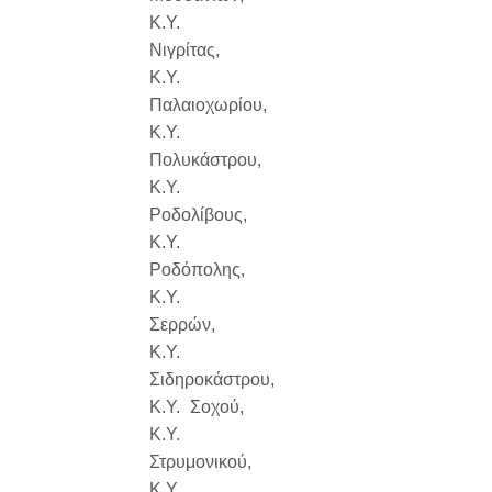
Κ.Υ.
Νιγρίτας,
Κ.Υ.
Παλαιοχωρίου,
Κ.Υ.
Πολυκάστρου,
Κ.Υ.
Ροδολίβους,
Κ.Υ.
Ροδόπολης,
Κ.Υ.
Σερρών,
Κ.Υ.
Σιδηροκάστρου,
Κ.Υ. Σοχού,
Κ.Υ.
Στρυμονικού,
Κ.Υ.