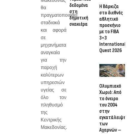
Μακεδονίας
δεδομένα
Η Βάρκιζα
θα
στη
στο διεθνές
πραγματοποιηθεί
δημοτική
αθλητικό
σταδιακά
σκακιέρα
προσκήνιο
και αφορά
με το FIBA
3×3
σε
International
μηχανήματα
Quest 2026
αναγκαία
για την
παροχή
καλύτερων
υπηρεσιών
Ολυμπιακό
υγείας σε
Χωριό: Από
όλο τον
το όνειρο
του 2004
πληθυσμό
στην
της
εγκατάλειψη
Κεντρικής
των
Μακεδονίας.
Αχαρνών –