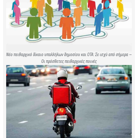
Νέο πειθαρχικό δίκαιο υπαλλήλων δημοσίου και ΟΤΑ: Σε ισχύ από σήμερα –
Οι πρόσθετες πειθαρχικές ποινές