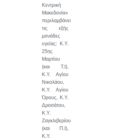
Κεντρική
Μακεδονία»
περιλαμβάνει
τις εξής
μονάδες
υγείας: Κ.Υ.
25ης
Μαρτίου
(και Τ.Ι),
Κ.Υ. Αγίου
Νικολάου,
Κ.Υ. Αγίου
Όρους, Κ.Υ.
Δροσάτου,
Κ.Υ.
Ζαγκλιβερίου
(και Π.Ι),
Κ.Υ.