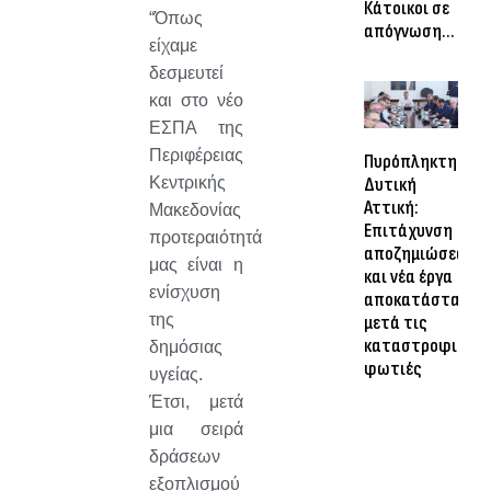
Κάτοικοι σε
“Όπως
απόγνωση…
είχαμε
δεσμευτεί
και στο νέο
ΕΣΠΑ της
Περιφέρειας
Πυρόπληκτη
Δυτική
Κεντρικής
Αττική:
Μακεδονίας
Επιτάχυνση
προτεραιότητά
αποζημιώσεων
μας είναι η
και νέα έργα
ενίσχυση
αποκατάστασης
της
μετά τις
καταστροφικές
δημόσιας
φωτιές
υγείας.
Έτσι, μετά
μια σειρά
δράσεων
εξοπλισμού