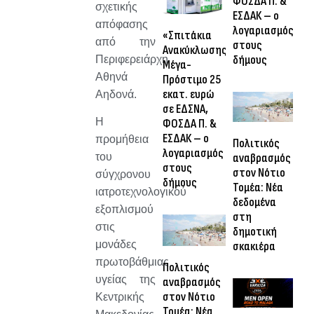
ΦΟΣΔΑ Π. &
σχετικής
ΕΣΔΑΚ – ο
απόφασης
λογαριασμός
«Σπιτάκια
από την
στους
Ανακύκλωσης»:
δήμους
Περιφερειάρχη
Μέγα-
Αθηνά
Πρόστιμο 25
εκατ. ευρώ
Αηδονά.
σε ΕΔΣΝΑ,
Η
ΦΟΣΔΑ Π. &
ΕΣΔΑΚ – ο
προμήθεια
Πολιτικός
λογαριασμός
αναβρασμός
του
στους
στον Νότιο
σύγχρονου
δήμους
Τομέα: Νέα
ιατροτεχνολογικού
δεδομένα
εξοπλισμού
στη
στις
δημοτική
μονάδες
σκακιέρα
πρωτοβάθμιας
Πολιτικός
υγείας της
αναβρασμός
στον Νότιο
Κεντρικής
Τομέα: Νέα