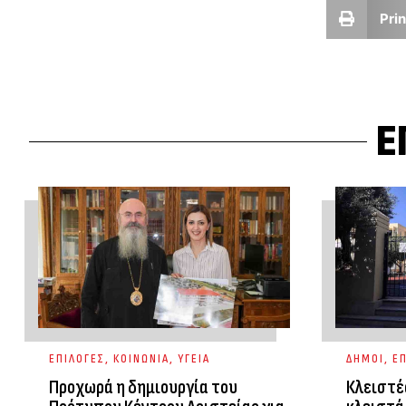
Prin
Ε
ΕΠΙΛΟΓΕΣ
,
ΚΟΙΝΩΝΙΑ
,
ΥΓΕΙΑ
ΔΗΜΟΙ
,
ΕΠ
Προχωρά η δημιουργία του
Κλειστέ