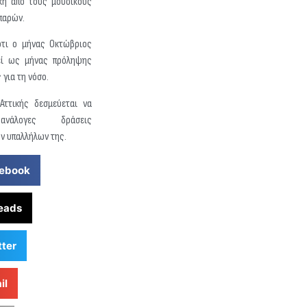
η από τους μουσικούς
παρών.
τι ο μήνας Οκτώβριος
εί ως μήνας πρόληψης
 για τη νόσο.
Αττικής δεσμεύεται να
ανάλογες δράσεις
ν υπαλλήλων της.
ebook
eads
tter
il