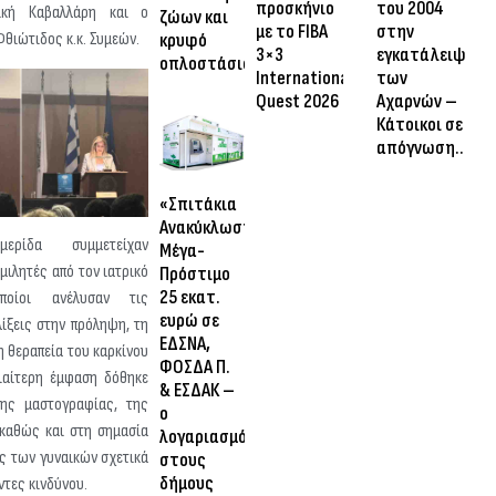
προσκήνιο
του 2004
λική Καβαλλάρη και ο
ζώων και
με το FIBA
στην
θιώτιδος κ.κ. Συμεών.
κρυφό
3×3
εγκατάλειψη
οπλοστάσιο
International
των
Quest 2026
Αχαρνών –
Κάτοικοι σε
απόγνωση…
«Σπιτάκια
Ανακύκλωσης»:
ίδα συμμετείχαν
Μέγα-
ομιλητές από τον ιατρικό
Πρόστιμο
25 εκατ.
οίοι ανέλυσαν τις
ευρώ σε
λίξεις στην πρόληψη, τη
ΕΔΣΝΑ,
η θεραπεία του καρκίνου
ΦΟΣΔΑ Π.
διαίτερη έμφαση δόθηκε
& ΕΣΔΑΚ –
ης μαστογραφίας, της
ο
 καθώς και στη σημασία
λογαριασμός
ς των γυναικών σχετικά
στους
δήμους
ντες κινδύνου.