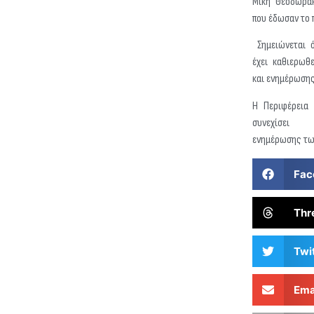
Μίκη Θεοδωράκ
που έδωσαν το 
Σημειώνεται ό
έχει καθιερωθ
και ενημέρωσης
Η Περιφέρεια 
συνεχίσει 
ενημέρωσης τω
Fac
Thr
Twi
Ema