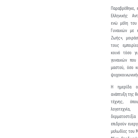
Παραβρέθηκε, 
Ελληνικής Αντ
ενώ μέλη του 
Γυναικών με 
Ζωής», μοιράσ
τους εμπειρί
κοινό τόσο γ
γυναικών που
μαστού, όσο κ
ψυχοκοινωνικής
Η ημερίδα ο
ανάπτυξη της θ
τέχνης, όπο
λογοτεχνία
δερματοστιξ
επιδρούν ευεργ
μελωδίες του Μ