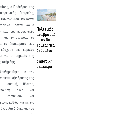
επίσης, ο Πρόεδρος της
ικαρκινικής Εταιρείας,
Πανελλήνιου Συλλόγου
καρκίνο μαστού «Άλμα
Πολιτικός
τηκαν τις προσωπικές
αναβρασμός
ες και ενημέρωσαν το
στον Νότιο
ια τα δικαιώματα των
Τομέα: Νέα
 πάσχουν από καρκίνο
δεδομένα
στη
αι για τη σημασία της
δημοτική
 στήριξης.
σκακιέρα
λοκληρώθηκε με την
εραπευτικής δράσης της
υ μουσική, θέατρο,
, ποίηση αλλά και
ία θεραπεύουν και
ετικά, καθώς και με τις
άνου Χατζηδάκι και του