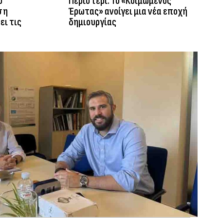
ο
Περιστέρι: Το «Κοιμώμενος
ση
Έρωτας» ανοίγει μια νέα εποχή
ει τις
δημιουργίας