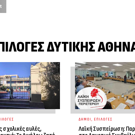
t
ΠΙΛΟΓΈΣ ΔΥΤΙΚΉΣ ΑΘΉΝ
ΙΛΟΓΕΣ
ΔΗΜΟΙ
,
ΕΠΙΛΟΓΕΣ
ς σχολικές αυλές,
Λαϊκή Συσπείρωση: Πα