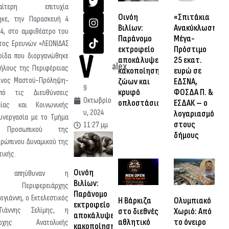
τερη επιτυχία
Οινόη
«Σπιτάκια
ηκε, την Παρασκευή 4
Βιλίων:
Ανακύκλωσης»:
4, στο αμφιθέατρο του
Παράνομο
Μέγα-
ατος Ερευνών «ΛΕΩΝΙΔΑΣ
εκτροφείο
Πρόστιμο
ρίδα που διοργανώθηκε
αποκάλυψε
25 εκατ.
alex
λήλους της Περιφέρειας
κακοποίηση
ευρώ σε
ίνος Μαστού-Πρόληψη-
ζώων και
ΕΔΣΝΑ,
9
κρυφό
ΦΟΣΔΑ Π. &
από τις Διευθύνσεις
Οκτωβρίο
οπλοστάσιο
ΕΣΔΑΚ – ο
είας και Κοινωνικής
υ, 2024
λογαριασμός
υνεργασία με το Τμήμα
στους
11:27 μμ
ς Προσωπικού της
δήμους
θρώπινου Δυναμικού της
τικής.
Οινόη
ούς απηύθυναν η
Βιλίων:
ια Περιφερειάρχης
Παράνομο
ογιάννη, ο Εκτελεστικός
Η Βάρκιζα
Ολυμπιακό
εκτροφείο
Γιάννης Σελίμης, η
στο διεθνές
Χωριό: Από
αποκάλυψε
αθλητικό
το όνειρο
ειάρχης Ανατολικής
κακοποίηση