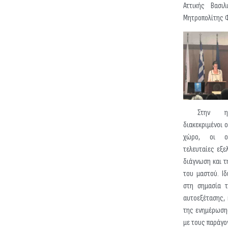
Αττικής Βασι
Μητροπολίτης Φ
Στην ημερ
διακεκριμένοι 
χώρο, οι οπ
τελευταίες εξε
διάγνωση και τ
του μαστού. Ι
στη σημασία τ
αυτοεξέτασης,
της ενημέρωση
με τους παράγο