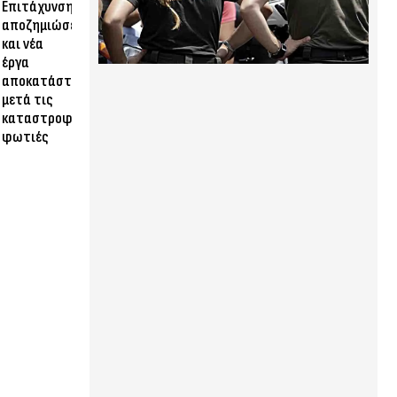
Επιτάχυνση
αποζημιώσεων
και νέα
έργα
αποκατάστασης
μετά τις
καταστροφικές
φωτιές