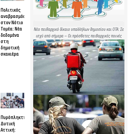
Πολιτικός
αναβρασμός
στον Νότιο
Τομέα: Νέα
Νέο πειθαρχικό δίκαιο υπαλλήλων δημοσίου και ΟΤΑ: Σε
δεδομένα
ισχύ από σήμερα – Οι πρόσθετες πειθαρχικές ποινές
στη
δημοτική
σκακιέρα
Πυρόπληκτη
Δυτική
Αττική: