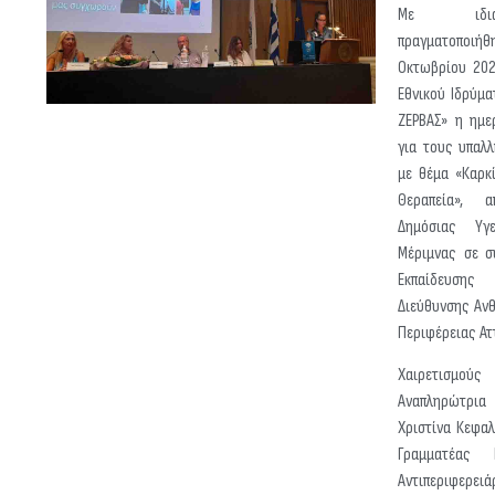
Με ιδιαί
πραγματοποιήθ
Οκτωβρίου 202
Εθνικού Ιδρύμ
ΖΕΡΒΑΣ» η ημε
για τους υπαλ
με θέμα «Καρκ
Θεραπεία», 
Δημόσιας Υγ
Μέριμνας σε σ
Εκπαίδευση
Διεύθυνσης Αν
Περιφέρειας Ατ
Χαιρετισμ
Αναπληρώτρ
Χριστίνα Κεφαλ
Γραμματέας 
Αντιπεριφερ