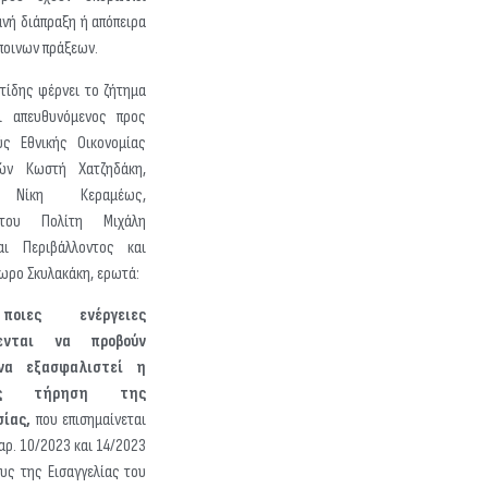
ανή διάπραξη ή απόπειρα
ποινων πράξεων.
τίδης φέρνει το ζήτημα
ι απευθυνόμενος προς
ς Εθνικής Οικονομίας
κών Κωστή Χατζηδάκη,
ν Νίκη Κεραμέως,
του Πολίτη Μιχάλη
αι Περιβάλλοντος και
ωρο Σκυλακάκη, ερωτά:
οιες ενέργειες
θενται να προβούν
να εξασφαλιστεί η
βής τήρηση της
σίας,
που επισημαίνεται
 αρ. 10/2023 και 14/2023
ους της Εισαγγελίας του