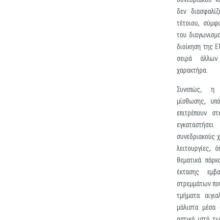
δεν διασφαλί
τέτοιου, σύμφ
του διαγωνισμ
διοίκηση της Ε
σειρά άλλων
χαρακτήρα.
Συνεπώς, η 
μίσθωσης, υπ
επιτρέπουν σ
εγκαταστήσει
συνεδριακούς 
λειτουργίες, 
θεματικά πάρκ
έκτασης εμ
στρεμμάτων που
τμήματα αιγια
μάλιστα μέσα 
αστικό ιστό τ