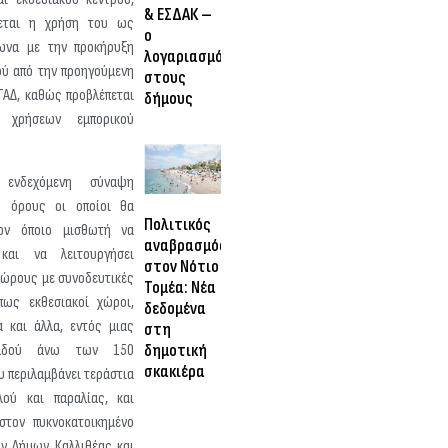
& ΕΣΔΑΚ –
ζεται η χρήση του ως
ο
ωνα με την προκήρυξη
λογαριασμός
ού από την προηγούμενη
στους
ΤΑΔ, καθώς προβλέπεται
δήμους
 χρήσεων εμπορικού
ενδεχόμενη σύναψη
ό όρους οι οποίοι θα
Πολιτικός
τον όποιο μισθωτή να
αναβρασμός
 και να λειτουργήσει
στον Νότιο
χώρους με συνοδευτικές
Τομέα: Νέα
όπως εκθεσιακοί χώροι,
δεδομένα
α και άλλα, εντός μιας
στη
δημοτική
βαδού άνω των 150
σκακιέρα
 περιλαμβάνει τεράστια
λού και παραλίας, και
στον πυκνοκατοικημένο
ων Δήμων Καλλιθέας και