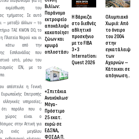
οτικό διαγωνισμό για τη
Βιλίων:
ια εκμίσθωση του
Παράνομο
ος τμήματος. Σε αυτό
Η Βάρκιζα
Ολυμπιακό
εκτροφείο
αι – μεταξύ άλλων – το
στο διεθνές
Χωριό: Από
αποκάλυψε
αθλητικό
το όνειρο
στήριο TAE KWON DO, το
κακοποίηση
προσκήνιο
του 2004
, η Πλατεία Νερού και οι
ζώων και
με το FIBA
στην
εις κάτω από την
κρυφό
3×3
εγκατάλειψη
οπλοστάσιο
της Εσπλανάδας που
International
των
στικό ιστό, μέσω του
Quest 2026
Αχαρνών –
ιτισμούς ΙΣΝ, με το
Κάτοικοι σε
πο.
απόγνωση…
υ απέστειλε η Γενική
«Σπιτάκια
 Ευρωπαΐκής Επιτροπής
Ανακύκλωσης»:
 ελληνικές υπηρεσίες,
Μέγα-
αι ότι παρόλο που ο
Πρόστιμο
νος χώρος είναι ο
25 εκατ.
ευρώ σε
θέσιμος στην Αττική για
ΕΔΣΝΑ,
υξη ενός μεγάλου
ΦΟΣΔΑ Π.
αι εκθεσιακού κέντρου,