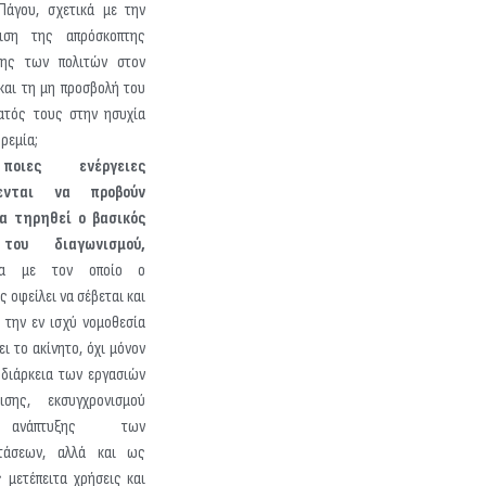
Πάγου, σχετικά με την
λιση της απρόσκοπτης
σης των πολιτών στον
 και τη μη προσβολή του
ατός τους στην ησυχία
ηρεμία;
οιες ενέργειες
θενται να προβούν
α τηρηθεί ο βασικός
του διαγωνισμού,
να με τον οποίο ο
 οφείλει να σέβεται και
ί την εν ισχύ νομοθεσία
ει το ακίνητο, όχι μόνον
 διάρκεια των εργασιών
ισης, εκσυγχρονισμού
ανάπτυξης των
στάσεων, αλλά και ως
ς μετέπειτα χρήσεις και