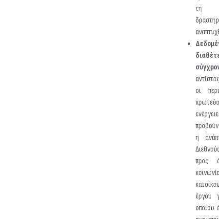
τη λ
δραστ
αναπτυχ
Δεδομέ
διαθέτ
σύγχ
αντίστο
οι περ
πρωτε
ενέργε
προβούν
η ανάπ
Διεθνού
προς ό
κοινωνί
κατοίκο
έργου 
οποίου 