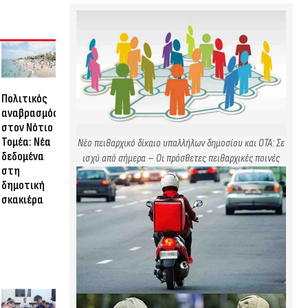
Πολιτικός
αναβρασμός
στον Νότιο
Τομέα: Νέα
Νέο πειθαρχικό δίκαιο υπαλλήλων δημοσίου και ΟΤΑ: Σε
δεδομένα
ισχύ από σήμερα – Οι πρόσθετες πειθαρχικές ποινές
στη
δημοτική
σκακιέρα