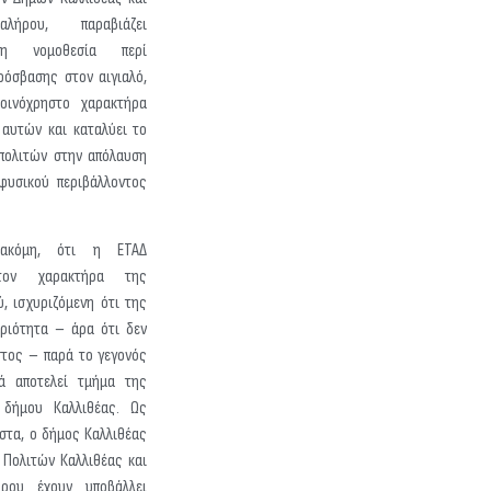
λήρου, παραβιάζει
η νομοθεσία περί
ρόσβασης στον αιγιαλό,
οινόχρηστο χαρακτήρα
αυτών και καταλύει το
πολιτών στην απόλαυση
φυσικού περιβάλλοντος
, ακόμη, ότι η ΕΤΑΔ
τον χαρακτήρα της
, ισχυριζόμενη ότι της
υριότητα – άρα ότι δεν
στος – παρά το γεγονός
ά αποτελεί τμήμα της
 δήμου Καλλιθέας. Ως
στα, ο δήμος Καλλιθέας
ς Πολιτών Καλλιθέας και
ρου έχουν υποβάλλει