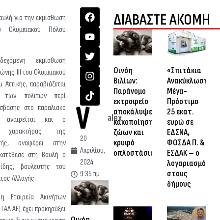
ΔΙΑΒΑΣΤΕ ΑΚΟΜΗ
ουλή για την εκμίσθωση
υ Ολυμπιακού Πόλου
εχόμενη εκμίσθωση
Οινόη
«Σπιτάκια
ώνης III του Ολυμπιακού
Βιλίων:
Ανακύκλωσης»:
 Αττικής, παραβιάζεται
Παράνομο
Μέγα-
 των πολιτών περί
εκτροφείο
Πρόστιμο
σβασης στο παραλιακό
αποκάλυψε
25 εκατ.
alex
 αναιρείται και ο
κακοποίηση
ευρώ σε
ος χαρακτήρας της
ζώων και
ΕΔΣΝΑ,
20
κρυφό
ΦΟΣΔΑ Π. &
τής, αναφέρει στην
Απριλίου,
οπλοστάσιο
ΕΣΔΑΚ – ο
κατέθεσε στη Βουλή ο
2024
λογαριασμός
ίδης, βουλευτής του
στους
9:35 πμ
τος Αλλαγής.
δήμους
 η Εταιρεία Ακινήτων
ΕΤΑΔ ΑΕ) έχει προκηρύξει
Οινόη