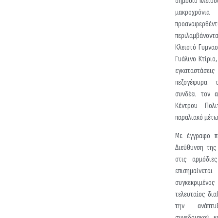
δημόσιο πλειοδ
μακροχρόν
προαναφερθέντ
περιλαμβάνοντ
Κλειστό Γυμνα
Γυάλινο Κτίριο
εγκαταστάσ
πεζογέφυρα 
συνδέει τον α
Κέντρου Πολ
παραλιακό μέτω
Με έγγραφο πο
Διεύθυνση της
στις αρμόδιες
επισημαίνετ
συγκεκριμέ
τελευταίος δια
την ανάπτ
συνεδριακού κ