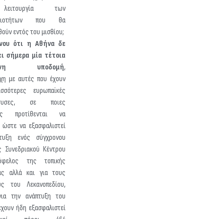
ειτουργία των
ηριοτήτων που θα
θούν εντός του μισθίου;
νου ότι η Αθήνα δε
ει σήμερα μία τέτοια
ρονη υποδομή
,
ιχη με αυτές που έχουν
ισσότερες ευρωπαϊκές
ύουσες, σε ποιες
ιες προτίθενται να
 ώστε να εξασφαλιστεί
τυξη ενός σύγχρονου
ς Συνεδριακού Κέντρου
φελος της τοπικής
ας αλλά και για τους
υς του Λεκανοπεδίου,
για την ανάπτυξη του
έχουν ήδη εξασφαλιστεί