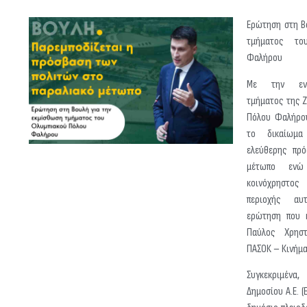
Ερώτηση στη Β
τμήματος το
Φαλήρου
Με την ενδ
τμήματος της Ζ
Πόλου Φαλήρου
το δικαίωμα
ελεύθερης πρό
μέτωπο ενώ
κοινόχρηστ
περιοχής αυ
ερώτηση που 
Παύλος Χρηστ
ΠΑΣΟΚ – Κινήμα
Συγκεκριμένα,
Δημοσίου Α.Ε. (