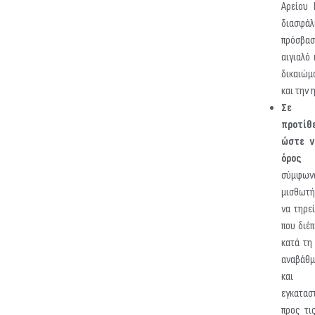
Αρείου 
διασφά
πρόσβα
αιγιαλό
δικαιώμ
και την 
Σε π
προτί
ώστε ν
όρος 
σύμφω
μισθωτής
να τηρε
που διέπ
κατά τη
αναβάθμ
και 
εγκατα
προς τι