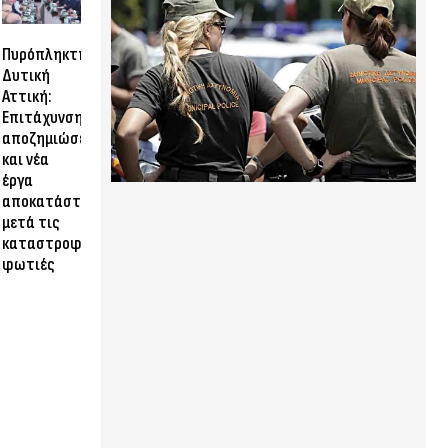
Πυρόπληκτη
Δυτική
Αττική:
Επιτάχυνση
αποζημιώσεων
και νέα
έργα
αποκατάστασης
μετά τις
καταστροφικές
φωτιές