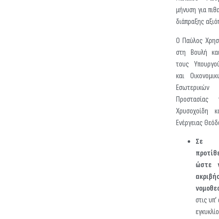
μήνυση για πιθ
διάπραξης αξιό
Ο Παύλος Χρησ
στη Βουλή κα
τους Υπουργού
και Οικονομι
Εσωτερικώ
Προστασίας 
Χρυσοχοίδη κ
Ενέργειας Θεόδ
Σε π
προτί
ώστε 
ακρι
νομοθε
στις υπ’
εγκυκλί