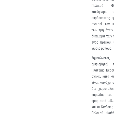
Παλαιού Φα
κατάφωρα τ
απρόσκοπτης π
αναιρεί τον κ
των τμημάτων 
δικαίωμα των 
ενός ήρεμου, 
χωρίς ρύπους.
Σημειώνεται
αμφισβητεί 
Πλατείας Νερού
ανήκει κατά κ
είναι κοινόχρη
ότι χωροταξικ
παραλίας του
προς αυτό μάλι
και οι Κινήσει
Παλαιού Φαλή