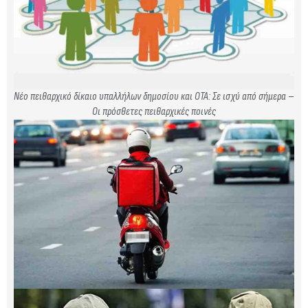
Νέο πειθαρχικό δίκαιο υπαλλήλων δημοσίου και ΟΤΑ: Σε ισχύ από σήμερα –
Οι πρόσθετες πειθαρχικές ποινές