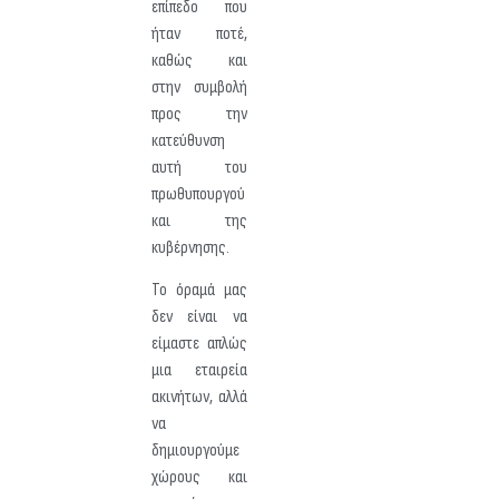
επίπεδο που
ήταν ποτέ,
καθώς και
στην συμβολή
προς την
κατεύθυνση
αυτή του
πρωθυπουργού
και της
κυβέρνησης.
Το όραμά μας
δεν είναι να
είμαστε απλώς
μια εταιρεία
ακινήτων, αλλά
να
δημιουργούμε
χώρους και