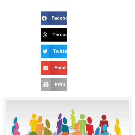
Πηγή: ΑΠΕ-ΜΠΕ
Facebook
Threads
Twitter
Email
Print