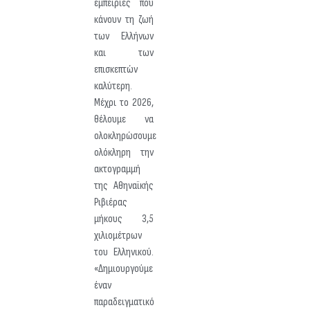
εμπειρίες που
κάνουν τη ζωή
των Ελλήνων
και των
επισκεπτών
καλύτερη.
Μέχρι το 2026,
θέλουμε να
ολοκληρώσουμε
ολόκληρη την
ακτογραμμή
της Αθηναϊκής
Ριβιέρας
μήκους 3,5
χιλιομέτρων
του Ελληνικού.
«Δημιουργούμε
έναν
παραδειγματικό