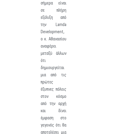
σήμερα είναι
σε πλήρη
εξέλιξη από
την Lamda
Development,
ο κ. Αθανασίου
αναφέρει
μεταξύ άλλων
ότι
δημιουργείται
μια από τις
πρώτες
έξυπνες πόλεις
στον κόσμο
από την αρχή
και δίνει
έμφαση στο
γεγονός ότι θα
αποτελέσει μια