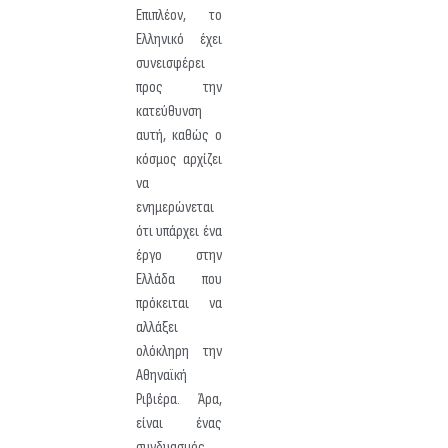
Επιπλέον, το
Ελληνικό έχει
συνεισφέρει
προς την
κατεύθυνση
αυτή, καθώς ο
κόσμος αρχίζει
να
ενημερώνεται
ότι υπάρχει ένα
έργο στην
Ελλάδα που
πρόκειται να
αλλάξει
ολόκληρη την
Αθηναϊκή
Ριβιέρα. Άρα,
είναι ένας
συνδυασμός