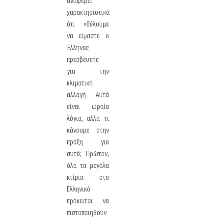
αναφέρει
χαρακτηριστικά
ότι «θέλουμε
να είμαστε ο
Έλληνας
πρεσβευτής
για την
κλιματική
αλλαγή. Αυτά
είναι ωραία
λόγια, αλλά τι
κάνουμε στην
πράξη για
αυτό; Πρώτον,
όλα τα μεγάλα
κτίρια στο
Ελληνικό
πρόκειται να
πιστοποιηθούν