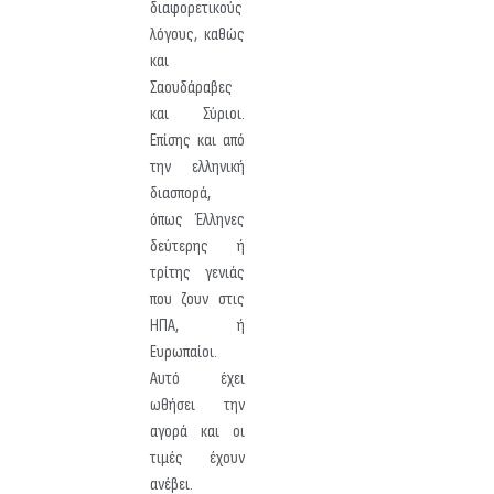
διαφορετικούς
λόγους, καθώς
και
Σαουδάραβες
και Σύριοι.
Επίσης και από
την ελληνική
διασπορά,
όπως Έλληνες
δεύτερης ή
τρίτης γενιάς
που ζουν στις
ΗΠΑ, ή
Ευρωπαίοι.
Αυτό έχει
ωθήσει την
αγορά και οι
τιμές έχουν
ανέβει.