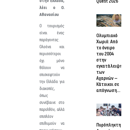
Quest 2026
στην Ελλάδα,
λέει ο Ο.
Αθανασίου
Ο τουρισμός
είναι ένας
Ολυμπιακό
παράγοντας.
Χωριό: Από
Ολοένα και
το όνειρο
του 2004
περισσότεροι
στην
όχι μόνο
εγκατάλειψη
θέλουν να
των
επισκεφτούν
Αχαρνών –
την Ελλάδα για
Κάτοικοι σε
διακοπές,
απόγνωση…
όπως
συνέβαινε στο
παρελθόν, αλλά
επιπλέον
επιθυμούν να
Πυρόπληκτη