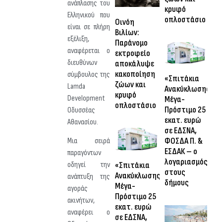
ανάπλασης του
κρυφό
Ελληνικού που
οπλοστάσιο
Οινόη
είναι σε πλήρη
Βιλίων:
εξέλιξη,
Παράνομο
αναφέρεται ο
εκτροφείο
διευθύνων
αποκάλυψε
κακοποίηση
σύμβουλος της
«Σπιτάκια
ζώων και
Lamda
Ανακύκλωσης»:
κρυφό
Development
Μέγα-
οπλοστάσιο
Πρόστιμο 25
Οδυσσέας
εκατ. ευρώ
Αθανασίου.
σε ΕΔΣΝΑ,
ΦΟΣΔΑ Π. &
Μια σειρά
ΕΣΔΑΚ – ο
παραγόντων
λογαριασμός
«Σπιτάκια
οδηγεί την
στους
Ανακύκλωσης»:
ανάπτυξη της
δήμους
Μέγα-
αγοράς
Πρόστιμο 25
ακινήτων,
εκατ. ευρώ
αναφέρει ο
σε ΕΔΣΝΑ,