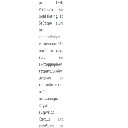
με LEED
Platinum και
Gold Rating. Το
δεύτερο είναι
ότι
προσπαθούμε
να κάνουμε όλο
αυτό το έργο
των έξι
εκατομμυρίων
τετραγωνικών
μέτρων να
τροφοδοτείται
από
ανανεώσιμες
πηγές
ενέργειας.
Κάναμε μια
επένδυση σε