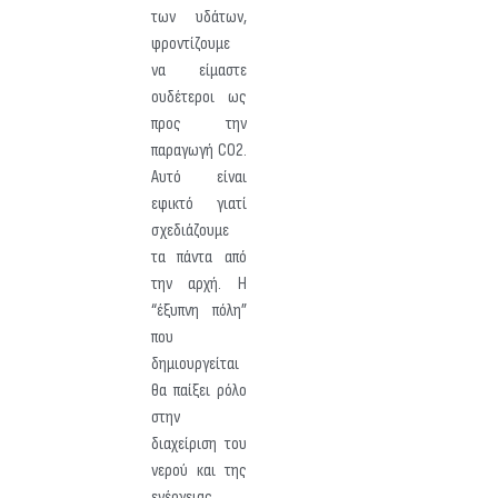
των υδάτων,
φροντίζουμε
να είμαστε
ουδέτεροι ως
προς την
παραγωγή CO2.
Αυτό είναι
εφικτό γιατί
σχεδιάζουμε
τα πάντα από
την αρχή. Η
“έξυπνη πόλη”
που
δημιουργείται
θα παίξει ρόλο
στην
διαχείριση του
νερού και της
ενέργειας.