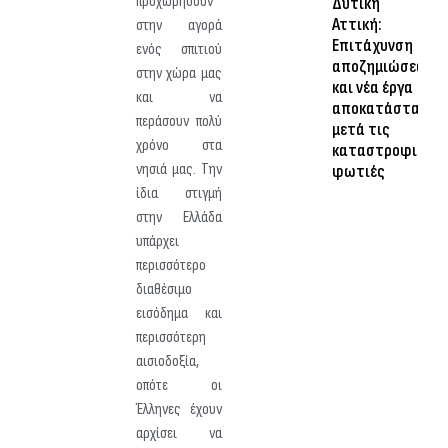
προχωρήσουν
Δυτική
Αττική:
στην αγορά
Επιτάχυνση
ενός σπιτιού
αποζημιώσεων
στην χώρα μας
και νέα έργα
και να
αποκατάστασης
περάσουν πολύ
μετά τις
χρόνο στα
καταστροφικές
νησιά μας. Την
φωτιές
ίδια στιγμή
στην Ελλάδα
υπάρχει
περισσότερο
διαθέσιμο
εισόδημα και
περισσότερη
αισιοδοξία,
οπότε οι
Έλληνες έχουν
αρχίσει να