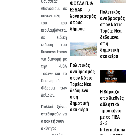
Οδυσσέας
ΦΟΣΔΑ Π. &
Αθανασίου, σε
ΕΣΔΑΚ – ο
Πολιτικός
λογαριασμός
συνέντευξή
αναβρασμός
στους
του που
στον Νότιο
δήμους
περιλαμβάνεται
Τομέα: Νέα
δεδομένα
σε ειδική
στη
έκδοση του
δημοτική
Business Focus
σκακιέρα
για διανομή με
Πολιτικός
την «USA
αναβρασμός
Today» και το
στον Νότιο
Οικονομικό
Τομέα: Νέα
Φόρουμ των
δεδομένα
Η Βάρκιζα
Δελφών.
στη
στο διεθνές
δημοτική
αθλητικό
Πολλοί ξένοι
σκακιέρα
προσκήνιο
επιθυμούν να
με το FIBA
αποκτήσουν
3×3
ακίνητο
International