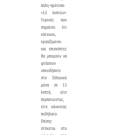
πόλη-πρότυπο
«15 λεπτών».
Γεγονός που
σημαίνει ότι
κάτοικοι,
εργαζόμενοι
και επισκέπτες
θα μπορούν να
φτάσουν
οπουδήποτε
στο Ελληνικό
μέσα σε 15
λεπτά, είτε
περπατώντας,
είτε κάνοντας
ποδήλατο.
Επίσης
στέκεται στο