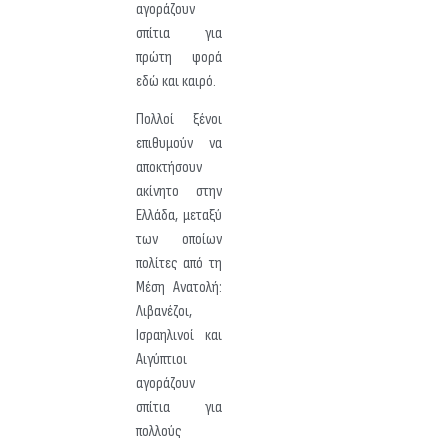
αγοράζουν
σπίτια για
πρώτη φορά
εδώ και καιρό.
Πολλοί ξένοι
επιθυμούν να
αποκτήσουν
ακίνητο στην
Ελλάδα, μεταξύ
των οποίων
πολίτες από τη
Μέση Ανατολή:
Λιβανέζοι,
Ισραηλινοί και
Αιγύπτιοι
αγοράζουν
σπίτια για
πολλούς