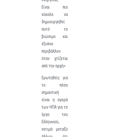
Είναι πιο
εύκολο να
δημιουργηθεί
αυτό το
βιώσιμο και
έξυπνο
περιβάλλον
όταν χτίζεται
από την αρχή».
Ερωτηθείς για
το πόσο
σημαντική
είναι η αγορά
των ΗΠΑ για το
έργο του
Ελληνικού,
εκτιμά μεταξύ
άλλων ότι