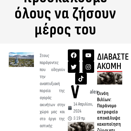
όλους να ζήσουν
μέρος του
ΔΙΑΒΑΣΤΕ
Στους
παράγοντες
ΑΚΟΜΗ
που οδηγούν
την
αναπτυξιακή
πορεία της
alex
Οινόη
αγοράς
Βιλίων:
14 Απριλίου,
ακινήτων στην
Παράνομο
2024
εκτροφείο
χώρα μας και
αποκάλυψε
5:19 πμ
στο έργο της
κακοποίηση
αστικής
ζώων και