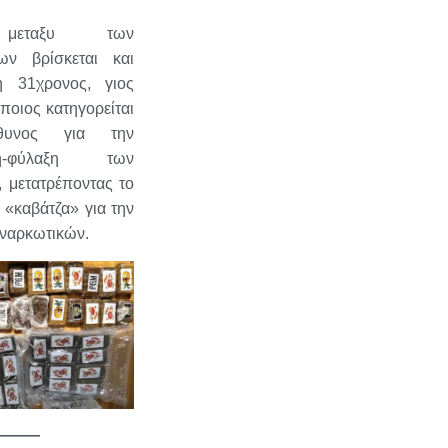
 μεταξυ των
ων βρίσκεται και
η 31χρονος, γιος
οποιος κατηγορείται
θυνος για την
ση-φύλαξη των
 μετατρέποντας το
ε «καβάτζα» για την
 ναρκωτικών.
———