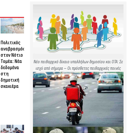
Πολιτικός
αναβρασμός
στον Νότιο
Τομέα: Νέα
Νέο πειθαρχικό δίκαιο υπαλλήλων δημοσίου και ΟΤΑ: Σε
δεδομένα
ισχύ από σήμερα – Οι πρόσθετες πειθαρχικές ποινές
στη
δημοτική
σκακιέρα