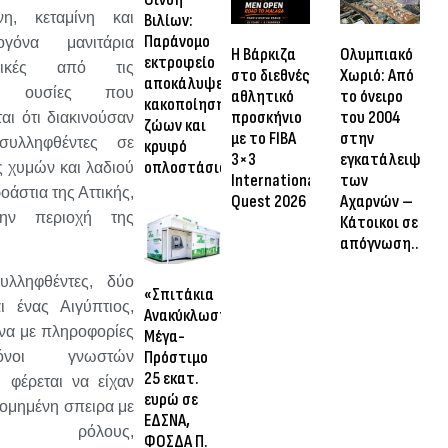
νη, κεταμίνη και
Βιλίων:
Παράνομο
ιογόνα μανιτάρια
Η Βάρκιζα
Ολυμπιακό
εκτροφείο
ρικές από τις
στο διεθνές
Χωριό: Από
αποκάλυψε
ές ουσίες που
αθλητικό
το όνειρο
κακοποίηση
προσκήνιο
του 2004
αι ότι διακινούσαν
ζώων και
με το FIBA
στην
συλληφθέντες σε
κρυφό
3×3
εγκατάλειψη
οπλοστάσιο
 χυμών και λαδιού
International
των
οάστια της Αττικής,
Quest 2026
Αχαρνών –
ην περιοχή της
Κάτοικοι σε
απόγνωση…
.
υλληφθέντες, δύο
«Σπιτάκια
ι ένας Αιγύπτιος,
Ανακύκλωσης»:
α με πληροφορίες
Μέγα-
Πρόστιμο
όνοι γνωστών
25 εκατ.
, φέρεται να είχαν
ευρώ σε
δομημένη σπειρα με
ΕΔΣΝΑ,
ούς ρόλους,
ΦΟΣΔΑ Π.