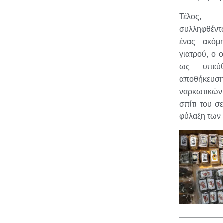
Τέλος,
συλληφθέντ
ένας ακόμ
γιατρού, ο 
ως υπεύ
αποθήκευ
ναρκωτικών,
σπίτι του σ
φύλαξη των
—————