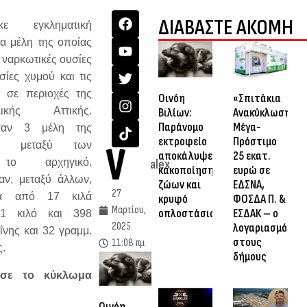
ΔΙΑΒΑΣΤΕ ΑΚΟΜΗ
κε εγκληματική
α μέλη της οποίας
ναρκωτικές ουσίες
ίες χυμού και τις
ν σε περιοχές της
Οινόη
«Σπιτάκια
ολικής Αττικής.
Βιλίων:
Ανακύκλωσης»:
Παράνομο
Μέγα-
σαν 3 μέλη της
εκτροφείο
Πρόστιμο
ς, μεταξύ των
αποκάλυψε
25 εκατ.
το αρχηγικό.
alex
κακοποίηση
ευρώ σε
αν, μεταξύ άλλων,
ζώων και
ΕΔΣΝΑ,
27
ρα από 17 κιλά
κρυφό
ΦΟΣΔΑ Π. &
Μαρτίου,
οπλοστάσιο
ΕΣΔΑΚ – ο
 1 κιλό και 398
2025
λογαριασμός
ΐνης και 32 γραμμ.
στους
11:08 πμ
ς.
δήμους
σε το κύκλωμα
Οινόη