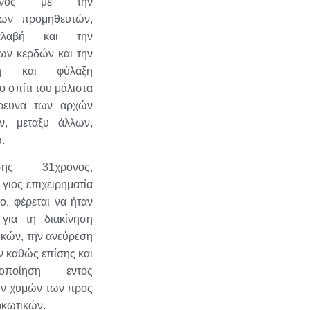
σμένος με την
των προμηθευτών,
αλαβή και την
των κερδών και την
ση και φύλαξη
ο σπίτι του μάλιστα
έρευνα των αρχών
αν, μεταξυ άλλων,
ω.
ης 31χρονος,
 γιος επιχειρηματία
ο, φέρεται να ήταν
για τη διακίνηση
κών, την ανεύρεση
 καθώς επίσης και
οποίηση εντός
ν χυμών των προς
κωτικών.