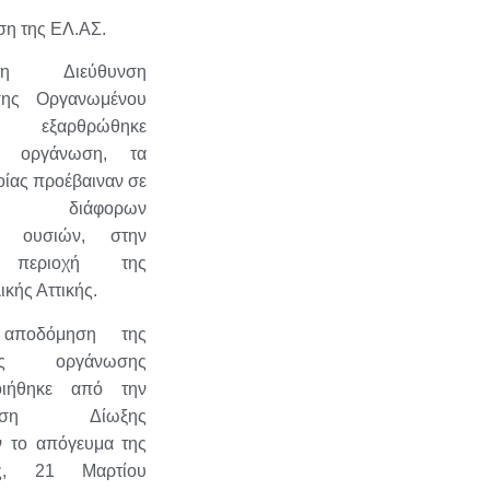
ση της ΕΛ.ΑΣ.
 Διεύθυνση
ισης Οργανωμένου
ς, εξαρθρώθηκε
κή οργάνωση, τα
οίας προέβαιναν σε
ση διάφορων
ν ουσιών, στην
η περιοχή της
ικής Αττικής.
αποδόμηση της
ικής οργάνωσης
οιήθηκε από την
θυνση Δίωξης
 το απόγευμα της
ής, 21 Μαρτίου