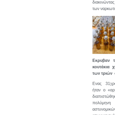
διακινώντα
των ναρκω
Εκρυβαν τ
κουτάκια 
των τριών
Ενας 31χρ
ήταν ο «αρ
διαπιστ
πολύμην
αστυνομικών