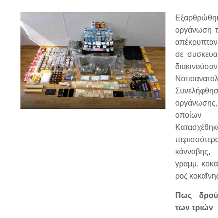
Εξαρθρώθη
οργάνωση τ
απέκρυπταν 
σε συσκευασ
διακινούσα
Νοτιοανατ
Συνελήφθη
οργάνωση
οποίων 
Κατασχέθηκ
περισσότε
κάνναβης,
γραμμ. κοκα
ροζ κοκαΐνη
Πως δρού
των τριών