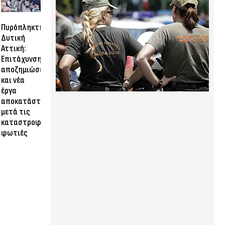
Πυρόπληκτη
Δυτική
Αττική:
Επιτάχυνση
αποζημιώσεων
και νέα
έργα
αποκατάστασης
μετά τις
καταστροφικές
φωτιές