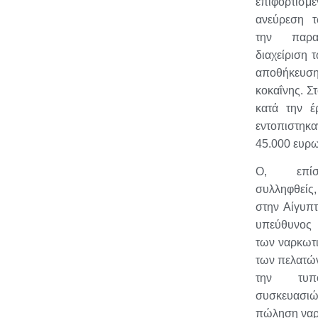
επιφορτι
ανεύρεση 
την παρ
διαχείριση 
αποθήκευ
κοκαΐνης. Στ
κατά την 
εντοπιστηκ
45.000 ευρ
Ο, επίσ
συλληφθείς,
στην Αίγυπτ
υπεύθυνος 
των ναρκωτι
των πελατών
την τυπ
συσκευασιώ
πώληση ναρ