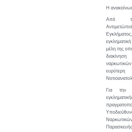
Η ανακοίνω
Από τη
Αντιμετώπ
Εγκλήματο
εγκληματι
μέλη της οπ
διακίνη
ναρκωτικώ
ευρύτερ
Νοτιοανατολ
Για την 
εγκληματ
πραγματοπ
Υποδιεύ
Ναρκωτικών
Παρασκευ