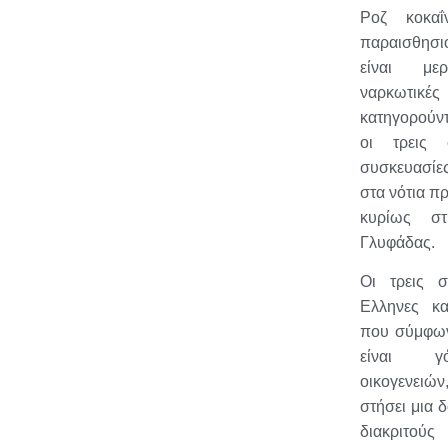
Ροζ κοκαΐ
παραισθησ
είναι με
ναρκωτικ
κατηγορούντ
οι τρεις 
συσκευασίες
στα νότια πρ
κυρίως στ
Γλυφάδας
Οι τρεις σ
Ελληνες κα
που σύμφων
είναι γ
οικογενειών
στήσει μια 
διακριτ