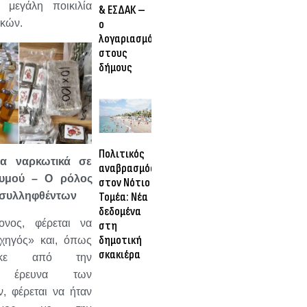
ς μεγάλη ποικιλία
& ΕΣΔΑΚ –
ο
τικών.
λογαριασμός
στους
δήμους
Πολιτικός
α ναρκωτικά σε
αναβρασμός
χυμού
– Ο ρόλος
στον Νότιο
Τομέα: Νέα
 συλληφθέντων
δεδομένα
ονος, φέρεται να
στη
δημοτική
χηγός» και, όπως
σκακιέρα
ώθηκε από την
η έρευνα των
, φέρεται να ήταν