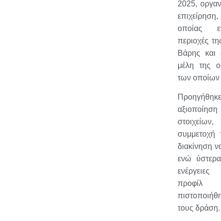
2025, οργα
επιχείρηση
οποίας ε
περιοχές τη
Βάρης και 
μέλη της ο
των οποίων 
Προηγήθ
αξιοποίησ
στοιχείων,
συμμετοχή
διακίνηση ν
ενώ ύστερα
ενέργειες
προφίλ 
πιστοποιήθ
τους δράση.