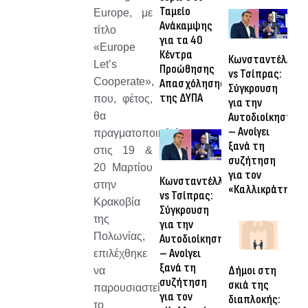
Ταμείο
Europe, με
Ανάκαμψης
τίτλο
για τα 40
«Europe
Κέντρα
Κωνσταντέλλος
Let’s
Προώθησης
vs Τσίπρας:
Cooperate»,
Απασχόλησης
Σύγκρουση
της ΔΥΠΑ
που, φέτος,
για την
Αυτοδιοίκηση
θα
– Ανοίγει
πραγματοποιηθεί
ξανά τη
στις 19 &
συζήτηση
20 Μαρτίου
για τον
Κωνσταντέλλος
στην
«Καλλικράτη»
vs Τσίπρας:
Κρακοβία
Σύγκρουση
της
για την
Πολωνίας,
Αυτοδιοίκηση
– Ανοίγει
επιλέχθηκε
ξανά τη
Δήμοι στη
να
συζήτηση
σκιά της
παρουσιαστεί
για τον
διαπλοκής:
το