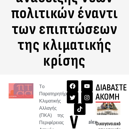
πολιτικών έναντι
των επιπτώσεων
της κλιματικής
κρίσης
ΔΙΑΒΑΣΤΕ
Tο
Παρατηρητήριο
ΑΚΟΜΗ
Κλιματικής
Αλλαγής
(ΠΚΑ) της
alex
Περιφέρειας
Οικογενειακό