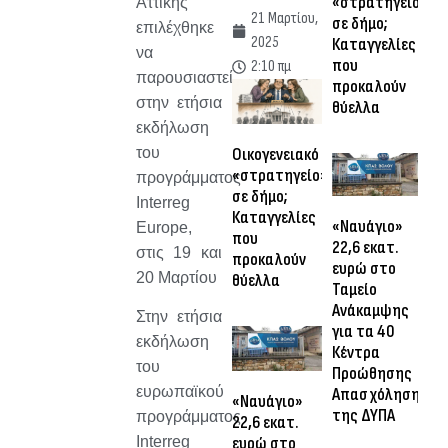
«στρατηγείο»
Αττικής
21 Μαρτίου,
σε δήμο;
επιλέχθηκε
2025
Καταγγελίες
να
που
2:10 πμ
παρουσιαστεί
προκαλούν
στην ετήσια
θύελλα
εκδήλωση
του
Οικογενειακό
«στρατηγείο»
προγράμματος
σε δήμο;
Interreg
Καταγγελίες
«Ναυάγιο»
Europe,
που
22,6 εκατ.
στις 19 και
προκαλούν
ευρώ στο
20 Μαρτίου
θύελλα
Ταμείο
Ανάκαμψης
Στην ετήσια
για τα 40
εκδήλωση
Κέντρα
του
Προώθησης
ευρωπαϊκού
Απασχόλησης
«Ναυάγιο»
της ΔΥΠΑ
προγράμματος
22,6 εκατ.
ευρώ στο
Interreg