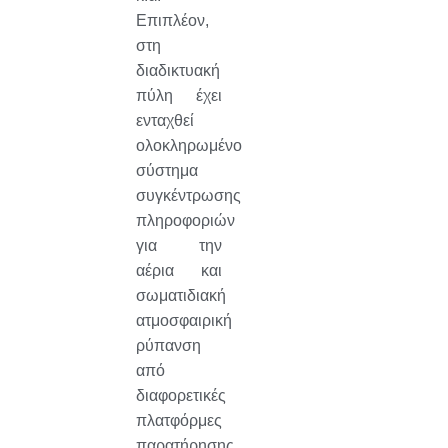
Επιπλέον,
στη
διαδικτυακή
πύλη έχει
ενταχθεί
ολοκληρωμένο
σύστημα
συγκέντρωσης
πληροφοριών
για την
αέρια και
σωματιδιακή
ατμοσφαιρική
ρύπανση
από
διαφορετικές
πλατφόρμες
παρατήρησης,