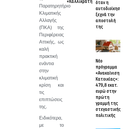
«Καλλικράτη»
όταν η
Παρατηρητήριο
αυτοδιοίκηση
Κλιματικής
ξεχνά την
αποστολή
Αλλαγής
της
(ΠΚΑ) της
Περιφέρειας
Αττικής, ως
καλή
πρακτική
Νέο
ενάντια
πρόγραμμα
στην
«Ανακαίνιση
κλιματική
Κατοικίας»:
479,8 εκατ.
κρίση και
ευρώ στην
τις
πρώτη
επιπτώσεις
γραμμή της
της.
στεγαστικής
πολιτικής
Ειδικότερα,
με το