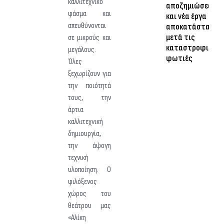
καλλιτεχνικό
αποζημιώσεων
φάσμα και
και νέα έργα
απευθύνονται
αποκατάστασης
μετά τις
σε μικρούς και
καταστροφικές
μεγάλους.
φωτιές
Όλες
ξεχωρίζουν για
την ποιότητά
τους, την
άρτια
καλλιτεχνική
δημιουργία,
την άψογη
τεχνική
υλοποίηση. Ο
φιλόξενος
χώρος του
θεάτρου μας
«Αλίκη