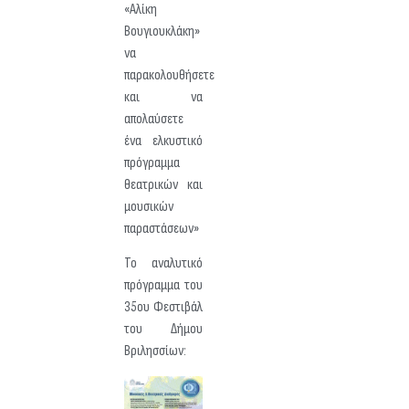
«Αλίκη
Βουγιουκλάκη»
να
παρακολουθήσετε
και να
απολαύσετε
ένα ελκυστικό
πρόγραμμα
θεατρικών και
μουσικών
παραστάσεων»
Το αναλυτικό
πρόγραμμα του
35ου Φεστιβάλ
του Δήμου
Βριλησσίων: