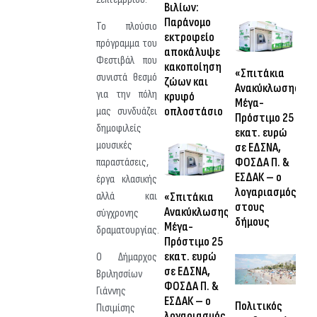
Βιλίων:
Παράνομο
Το πλούσιο
εκτροφείο
πρόγραμμα του
αποκάλυψε
Φεστιβάλ που
κακοποίηση
«Σπιτάκια
συνιστά θεσμό
ζώων και
Ανακύκλωσης»:
για την πόλη
κρυφό
Μέγα-
οπλοστάσιο
μας συνδυάζει
Πρόστιμο 25
δημοφιλείς
εκατ. ευρώ
μουσικές
σε ΕΔΣΝΑ,
ΦΟΣΔΑ Π. &
παραστάσεις,
ΕΣΔΑΚ – ο
έργα κλασικής
λογαριασμός
«Σπιτάκια
αλλά και
στους
Ανακύκλωσης»:
σύγχρονης
δήμους
Μέγα-
δραματουργίας.
Πρόστιμο 25
εκατ. ευρώ
Ο Δήμαρχος
σε ΕΔΣΝΑ,
Βριλησσίων
ΦΟΣΔΑ Π. &
Γιάννης
ΕΣΔΑΚ – ο
Πολιτικός
Πισιμίσης
λογαριασμός