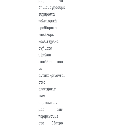
μας να
δημιουργήσουμε
ευχάριστα
πολιτισμικά
ερεθίσματα
επιλέξαμε
καλλιτεχνικά
σχήματα
υψηλού
επιπέδου που
να
ανταποκρίνονται
στις
απαιτήσεις
των
συμπολιτών
μας. Σας
περιμένουμε
στο θέατρο