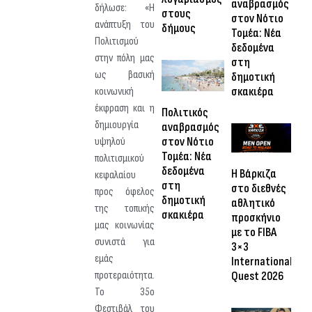
αναβρασμός
δήλωσε: «Η
στους
στον Νότιο
ανάπτυξη του
δήμους
Τομέα: Νέα
Πολιτισµού
δεδομένα
στην πόλη µας
στη
ως βασική
δημοτική
σκακιέρα
κοινωνική
έκφραση και η
Πολιτικός
δηµιουργία
αναβρασμός
στον Νότιο
υψηλού
Τομέα: Νέα
πολιτισµικού
δεδομένα
Η Βάρκιζα
κεφαλαίου
στη
στο διεθνές
προς όφελος
δημοτική
αθλητικό
της τοπικής
σκακιέρα
προσκήνιο
µας κοινωνίας
με το FIBA
συνιστά για
3×3
εμάς
International
Quest 2026
προτεραιότητα.
Το 35ο
Φεστιβάλ του