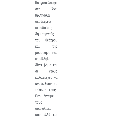
Βουγιουκλάκη»
στα Άνω
Βριλήσσια
υποδέχεται
σπουδαίους
δημιουργούς
του θεάτρου
και της
μουσικής, ενώ
παράλληλα
δίνει βήμα και
σε νέους
καλλιτέχνες να
αναδείξουν το
ταλέντο τους.
Περιμένουμε
τους
συμπολίτες
μας αλλά και