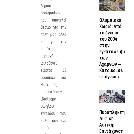
Δήμου
Βριλησσίων
Ολυμπιακό
που αποτελεί
Χωριό: Από
θεσμό για την
το όνειρο
πόλη μας αλλά
του 2004
και για την
στην
ευρύτερη
εγκατάλειψη
περιοχή
των
φιλοξενεί
Αχαρνών –
Κάτοικοι σε
εφέτος 13
απόγνωση…
μουσικές και
θεατρικές
παραστάσεις
ιδιαίτερα
υψηλού
Πυρόπληκτη
επιπέδου που
Δυτική
καλύπτουν ένα
Αττική:
ευρύ
Επιτάχυνση