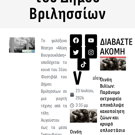
Βριλησσίων
ΔΙΑΒΑΣΤΕ
Το φιλόξενο
θέατρο «Αλίκη
ΑΚΟΜΗ
Βουγιουκλάκη»
υποδέχεται το
κοινό του 35ου
Φεστιβάλ του
alex
Οινόη
Δήμου
Βιλίων:
23 Ιουλίου,
Βριλησσίων σε
Παράνομο
2024
εκτροφείο
μια γιορτή
αποκάλυψε
3:35 μμ
τέχνης από τα
κακοποίηση
τέλη
ζώων και
Αυγούστου
κρυφό
έως τα μέσα
οπλοστάσιο
Οινόη
Σεπτεμβρίου.