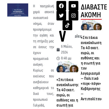
ΔΙΑΒΑΣΤΕ
Η πασχαλινή
χαρά αποκτά
ΑΚΟΜΗ
ουσιαστικό
νόημα, όταν
προσφέρουμε
την αγάπη και
alex
«Σπιτάκια
τη στήριξη μας
ανακύκλωσης»:
6 Μαΐου,
σε όσους την
Τα 40 εκατ.
2024
ευρώ, οι
έχουν
ευθύνες και
8:48 μμ
πραγματικά
η σιωπή για
ανάγκη.
τον
Κυρίως σε
λογαριασμό
εκείνους που
– Πολιτικό
«Σπιτάκια
ανεβαίνουν
«πιγκ-πόγκ»
ανακύκλωσης»:
καθημερινά το
Κυβέρνησης
Τα 40 εκατ.
–
δικό τους,
ευρώ, οι
Αντιπολίτευσης
προσωπικό
ευθύνες και η
σιωπή για
Γολγοθά,