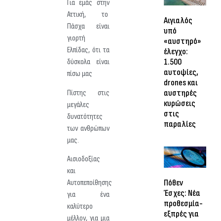
Για εμάς στην
Αττική, το
Αιγιαλός
Πάσχα είναι
υπό
γιορτή
«αυστηρό»
Ελπίδας, ότι τα
έλεγχο:
1.500
δύσκολα είναι
αυτοψίες,
πίσω μας
drones και
αυστηρές
Πίστης στις
κυρώσεις
μεγάλες
στις
δυνατότητες
παραλίες
των ανθρώπων
μας.
Αισιοδοξίας
και
Πόθεν
Αυτοπεποίθησης
Έσχες: Νέα
για ένα
προθεσμία-
καλύτερο
εξπρές για
μέλλον, για μια