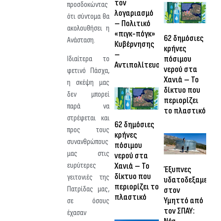
τον
προσδοκώντας
λογαριασμό
ότι σύντομα θα
– Πολιτικό
ακολουθήσει η
«πιγκ-πόγκ»
62 δημόσιες
Ανάσταση.
Κυβέρνησης
κρήνες
–
πόσιμου
Ιδιαίτερα το
Αντιπολίτευσης
νερού στα
φετινό Πάσχα,
Χανιά – Το
η σκέψη μας
δίκτυο που
δεν μπορεί
περιορίζει
παρά να
το πλαστικό
στρέφεται και
62 δημόσιες
προς τους
κρήνες
συνανθρώπους
πόσιμου
μας στις
νερού στα
Χανιά – Το
ευρύτερες
Έξυπνες
δίκτυο που
γειτονιές της
υδατοδεξαμενές
περιορίζει το
Πατρίδας μας,
στον
πλαστικό
Υμηττό από
σε όσους
τον ΣΠΑΥ:
έχασαν