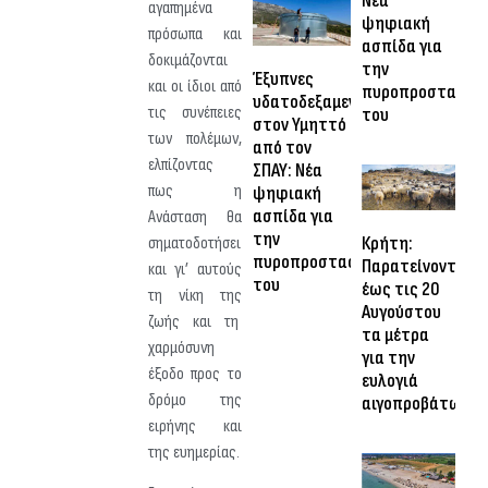
Νέα
αγαπημένα
ψηφιακή
πρόσωπα και
ασπίδα για
δοκιμάζονται
την
Έξυπνες
και οι ίδιοι από
πυροπροστασία
υδατοδεξαμενές
τις συνέπειες
του
στον Υμηττό
των πολέμων,
από τον
ελπίζοντας
ΣΠΑΥ: Νέα
πως η
ψηφιακή
ασπίδα για
Ανάσταση θα
την
Κρήτη:
σηματοδοτήσει
πυροπροστασία
Παρατείνονται
και γι’ αυτούς
του
έως τις 20
τη νίκη της
Αυγούστου
ζωής και τη
τα μέτρα
χαρμόσυνη
για την
έξοδο προς το
ευλογιά
δρόμο της
αιγοπροβάτων
ειρήνης και
της ευημερίας.