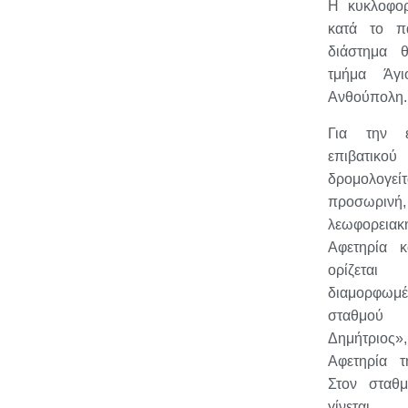
Η κυκλοφο
κατά το π
διάστημα θ
τμήμα Άγι
Ανθούπολη.
Για την ε
επιβατ
δρομολογείτ
προσωρι
λεωφορεια
Αφετηρία 
ορίζετα
διαμορφω
σταθμού
Δημήτριος
Αφετηρία 
Στον σταθ
γίνεται 