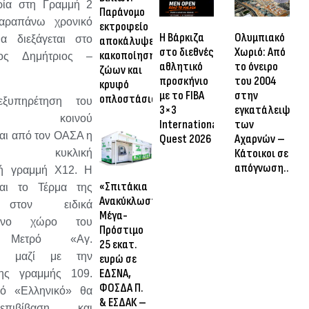
ρία στη Γραμμή 2
Παράνομο
αραπάνω χρονικό
εκτροφείο
Η Βάρκιζα
Ολυμπιακό
α διεξάγεται στο
αποκάλυψε
στο διεθνές
Χωριό: Από
κακοποίηση
ος Δημήτριος –
αθλητικό
το όνειρο
ζώων και
προσκήνιο
του 2004
κρυφό
με το FIBA
στην
οπλοστάσιο
ξυπηρέτηση του
3×3
εγκατάλειψη
ικού κοινού
International
των
αι από τον ΟΑΣΑ η
Quest 2026
Αχαρνών –
Κάτοικοι σε
νή, κυκλική
απόγνωση…
κή γραμμή Χ12. Η
«Σπιτάκια
και το Τέρμα της
Ανακύκλωσης»:
ι στον ειδικά
Μέγα-
μένο χώρο του
Πρόστιμο
 Μετρό «Αγ.
25 εκατ.
», μαζί με την
ευρώ σε
ΕΔΣΝΑ,
της γραμμής 109.
ΦΟΣΔΑ Π.
μό «Ελληνικό» θα
& ΕΣΔΑΚ –
επιβίβαση και