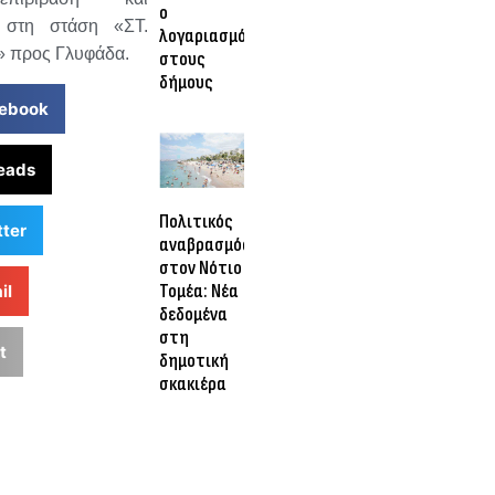
ο
 στη στάση «ΣΤ.
λογαριασμός
 προς Γλυφάδα.
στους
δήμους
ebook
eads
Πολιτικός
tter
αναβρασμός
στον Νότιο
Τομέα: Νέα
il
δεδομένα
στη
t
δημοτική
σκακιέρα