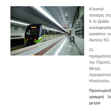
Κλειστοί
τέσσερις στ
9 το βράδυ 
κυκλοφορία
εργασιών γι
δικτύου 5G.
Οι ε
πραγματοποι
την Πέμπτη,
Μετρό,
Αργυρούπο
Ηλιούπολη.
Προσωριν
γραμμή λ
μετρό