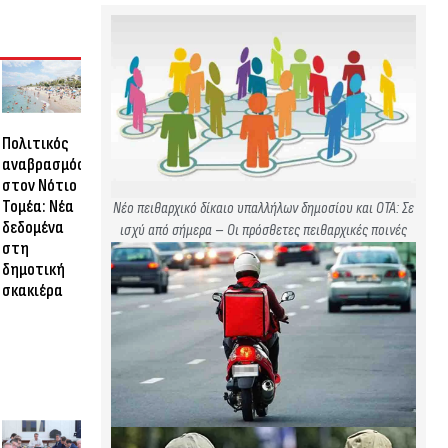
Πολιτικός
αναβρασμός
στον Νότιο
Τομέα: Νέα
Νέο πειθαρχικό δίκαιο υπαλλήλων δημοσίου και ΟΤΑ: Σε
δεδομένα
ισχύ από σήμερα – Οι πρόσθετες πειθαρχικές ποινές
στη
δημοτική
σκακιέρα