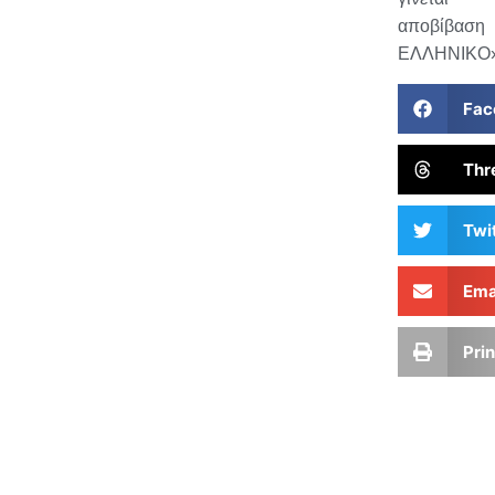
αποβίβαση
ΕΛΛΗΝΙΚΟ»
Fac
Thr
Twi
Ema
Prin