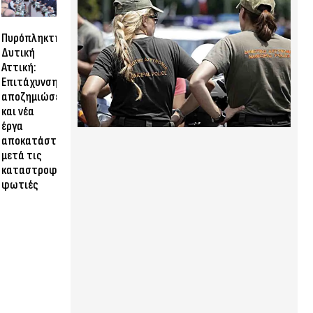
Πυρόπληκτη
Δυτική
Αττική:
Επιτάχυνση
αποζημιώσεων
και νέα
έργα
αποκατάστασης
μετά τις
καταστροφικές
φωτιές