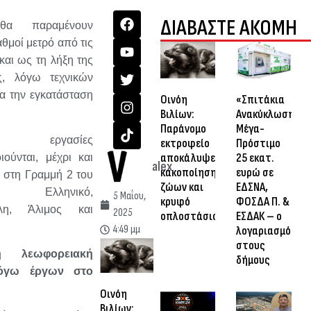
ΔΙΑΒΑΣΤΕ ΑΚΟΜΗ
 θα παραμένουν
αθμοί μετρό από τις
και ως τη λήξη της
ς, λόγω τεχνικών
α την εγκατάσταση
Οινόη
«Σπιτάκια
Βιλίων:
Ανακύκλωσης»:
Παράνομο
Μέγα-
ργασίες
εκτροφείο
Πρόστιμο
αποκάλυψε
25 εκατ.
ούνται, μέχρι και
alex
κακοποίηση
ευρώ σε
 στη Γραμμή 2 του
ζώων και
ΕΔΣΝΑ,
 Ελληνικό,
5 Μαΐου,
κρυφό
ΦΟΣΔΑ Π. &
λη, Άλιμος και
2025
οπλοστάσιο
ΕΣΔΑΚ – ο
4:49 μμ
λογαριασμός
στους
ή λεωφορειακή
δήμους
όγω έργων στο
Οινόη
Βιλίων: