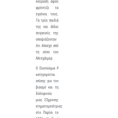
κούραση αφού
φρόντιζε τα
εγγόνια τους.
Τα τρία παιδιά
της και άλλοι
συγγενείς της
υποψιάζονταν
ότι έπασχε από
τη νόσο του
Αλτσχάιμερ.
Ο Dominique P
κατηγορείται
επίσης για τον
βιασμό και τη
δολοφονία
μιας 23χρονης
κτηματομεσίτριας
στο Παρίσι το