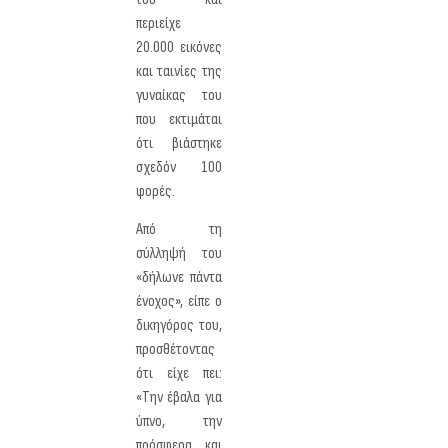
περιείχε
20.000 εικόνες
και ταινίες της
γυναίκας του
που εκτιμάται
ότι βιάστηκε
σχεδόν 100
φορές.
Από τη
σύλληψή του
«δήλωνε πάντα
ένοχος», είπε ο
δικηγόρος του,
προσθέτοντας
ότι είχε πει:
«Την έβαλα για
ύπνο, την
πρόσφερα και