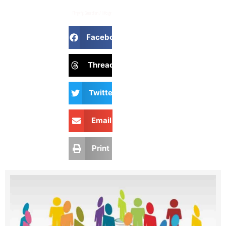
Πηγή: Guardian / lifo.gr
Facebook
Threads
Twitter
Email
Print