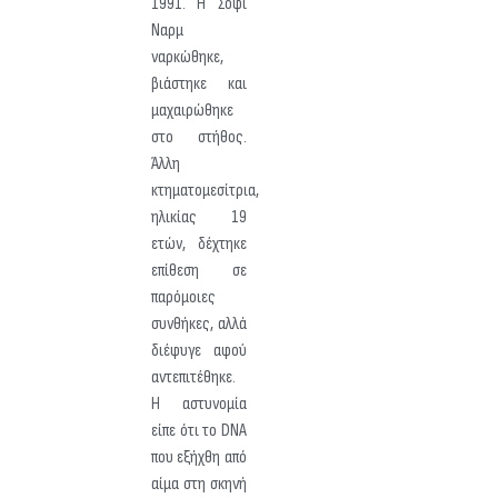
1991. Η Σοφί
Ναρμ
ναρκώθηκε,
βιάστηκε και
μαχαιρώθηκε
στο στήθος.
Άλλη
κτηματομεσίτρια,
ηλικίας 19
ετών, δέχτηκε
επίθεση σε
παρόμοιες
συνθήκες, αλλά
διέφυγε αφού
αντεπιτέθηκε.
Η αστυνομία
είπε ότι το DNA
που εξήχθη από
αίμα στη σκηνή