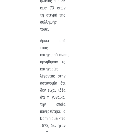
ηλικίας από 26
έως 73 ετών
τη στιγμή της
σύλληψής
τους.
Αρκετοί από
τους
κατηγορούμενους
αρνήθηκαν τις
κατηγορίες,
λέγοντας στην
αστυνομία ότι
δεν είχαν ιδέα
ότι η γυναίκα,
την οποία
παντρεύτηκε ο
Dominique P το
1973, δεν ήταν