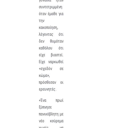
γυναίκα ήταν
συντετριμμένη
όταν έμαθε για
την
κακοποίηση,
λέγοντας ότι
δεν θυμόταν
καθόλου ότι
είχε βιαστεί.
Είχε ναρκωθεί
«σχεδόν σε
κώμα»,
πρόσθεσαν οι
ερευνητές.
«Ένα πρωί
ξύπνησε
πανικόβλητη με
νέο κούρεμα
χωρίς να