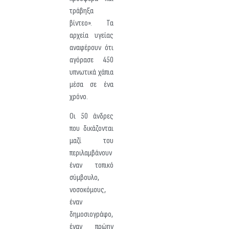
τράβηξα
βίντεο». Τα
αρχεία υγείας
αναφέρουν ότι
αγόρασε 450
υπνωτικά χάπια
μέσα σε ένα
χρόνο.
Οι 50 άνδρες
που δικάζονται
μαζί του
περιλαμβάνουν
έναν τοπικό
σύμβουλο,
νοσοκόμους,
έναν
δημοσιογράφο,
έναν πρώην