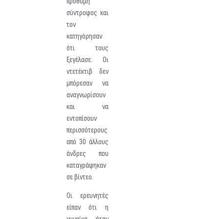
πρόθυμη
σύντροφος και
τον
κατηγόρησαν
ότι τους
ξεγέλασε. Οι
ντετέκτιβ δεν
μπόρεσαν να
αναγνωρίσουν
και να
εντοπίσουν
περισσότερους
από 30 άλλους
άνδρες που
καταγράφηκαν
σε βίντεο.
Οι ερευνητές
είπαν ότι η