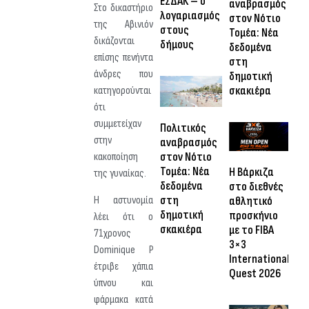
ΕΣΔΑΚ – ο
αναβρασμός
Στο δικαστήριο
λογαριασμός
στον Νότιο
της Αβινιόν
στους
Τομέα: Νέα
δικάζονται
δήμους
δεδομένα
επίσης πενήντα
στη
άνδρες που
δημοτική
σκακιέρα
κατηγορούνται
ότι
συμμετείχαν
Πολιτικός
στην
αναβρασμός
στον Νότιο
κακοποίηση
Τομέα: Νέα
Η Βάρκιζα
της γυναίκας.
δεδομένα
στο διεθνές
στη
Η αστυνομία
αθλητικό
δημοτική
προσκήνιο
λέει ότι ο
σκακιέρα
με το FIBA
71χρονος
3×3
Dominique P
International
έτριβε χάπια
Quest 2026
ύπνου και
φάρμακα κατά