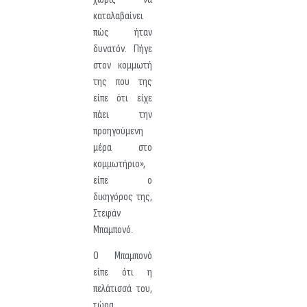
καταλαβαίνει
πώς ήταν
δυνατόν. Πήγε
στον κομμωτή
της που της
είπε ότι είχε
πάει την
προηγούμενη
μέρα στο
κομμωτήριο»,
είπε ο
δικηγόρος της,
Στεφάν
Μπαμπονό.
Ο Μπαμπονό
είπε ότι η
πελάτισσά του,
τώρα