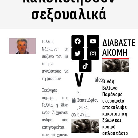
σεξουαλικά
ΔΙΑΒΑΣΤΕ
Γαλλία:
Νάρκωνε τη
ΑΚΟΜΗ
σύζυγό του κι
έφερνε
αγνώστους να
τη βιάσουν
alex
Οινόη
Βιλίων:
Ξεκίνησε
2
Παράνομο
σήμερα στη
Σεπτεμβρίου
εκτροφείο
Γαλλία η δίκη
αποκάλυψε
, 2024
ενός 71χρονου
κακοποίηση
9:47 μμ
ζώων και
άνδρα που
κρυφό
κατηγορείται
οπλοστάσιο
πως επί χρόνια