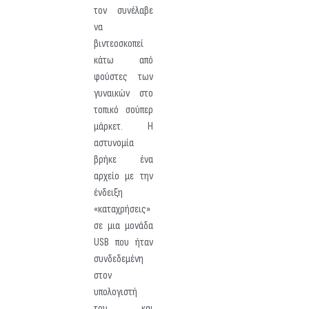
τον συνέλαβε
να
βιντεοσκοπεί
κάτω από
φούστες των
γυναικών στο
τοπικό σούπερ
μάρκετ. Η
αστυνομία
βρήκε ένα
αρχείο με την
ένδειξη
«καταχρήσεις»
σε μια μονάδα
USB που ήταν
συνδεδεμένη
στον
υπολογιστή
του και