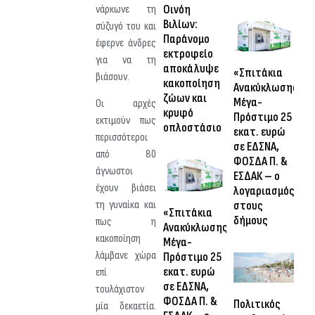
Οινόη
νάρκωνε τη
Βιλίων:
σύζυγό του και
Παράνομο
έφερνε άνδρες
εκτροφείο
για να τη
αποκάλυψε
«Σπιτάκια
βιάσουν.
κακοποίηση
Ανακύκλωσης»:
ζώων και
Μέγα-
Οι αρχές
κρυφό
Πρόστιμο 25
εκτιμούν πως
οπλοστάσιο
εκατ. ευρώ
περισσότεροι
σε ΕΔΣΝΑ,
από 80
ΦΟΣΔΑ Π. &
άγνωστοι
ΕΣΔΑΚ – ο
έχουν βιάσει
λογαριασμός
στους
τη γυναίκα και
«Σπιτάκια
δήμους
πως η
Ανακύκλωσης»:
κακοποίηση
Μέγα-
λάμβανε χώρα
Πρόστιμο 25
εκατ. ευρώ
επί
σε ΕΔΣΝΑ,
τουλάχιστον
ΦΟΣΔΑ Π. &
Πολιτικός
μία δεκαετία.