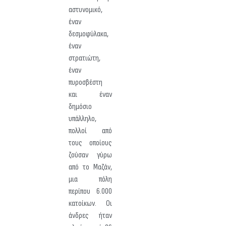
αστυνομικό,
έναν
δεσμοφύλακα,
έναν
στρατιώτη,
έναν
πυροσβέστη
και έναν
δημόσιο
υπάλληλο,
πολλοί από
τους οποίους
ζούσαν γύρω
από το Μαζάν,
μια πόλη
περίπου 6.000
κατοίκων. Οι
άνδρες ήταν