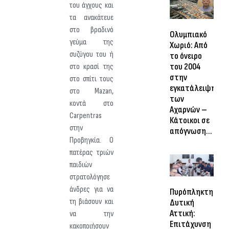
του άγχους και
τα ανακάτευε
στο βραδινό
Ολυμπιακό
γεύμα της
Χωριό: Από
συζύγου του ή
το όνειρο
του 2004
στο κρασί της
στην
στο σπίτι τους
εγκατάλειψη
στο Mazan,
των
κοντά στο
Αχαρνών –
Carpentras
Κάτοικοι σε
στην
απόγνωση…
Προβηγκία. Ο
πατέρας τριών
παιδιών
στρατολόγησε
άνδρες για να
Πυρόπληκτη
τη βιάσουν και
Δυτική
Αττική:
να την
Επιτάχυνση
κακοποιήσουν