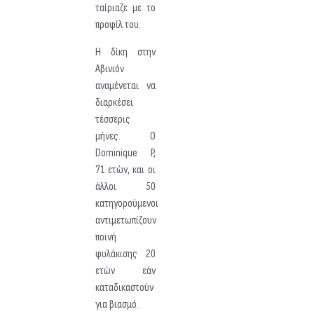
ταίριαζε με το
προφίλ του.
Η δίκη στην
Αβινιόν
αναμένεται να
διαρκέσει
τέσσερις
μήνες. Ο
Dominique P,
71 ετών, και οι
άλλοι 50
κατηγορούμενοι
αντιμετωπίζουν
ποινή
φυλάκισης 20
ετών εάν
καταδικαστούν
για βιασμό.