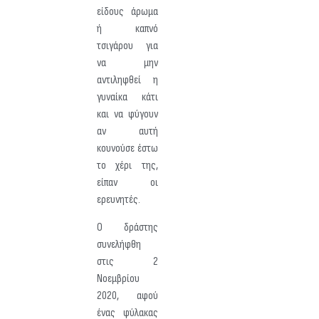
είδους άρωμα
ή καπνό
τσιγάρου για
να μην
αντιληφθεί η
γυναίκα κάτι
και να φύγουν
αν αυτή
κουνούσε έστω
το χέρι της,
είπαν οι
ερευνητές.
Ο δράστης
συνελήφθη
στις 2
Νοεμβρίου
2020, αφού
ένας φύλακας