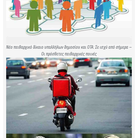
Νέο πειθαρχικό δίκαιο υπαλλήλων δημοσίου και ΟΤΑ: Σε ισχύ από σήμερα –
Οι πρόσθετες πειθαρχικές ποινές