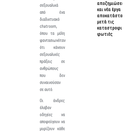
αποζημιώσεων
σεξουαλικά
και νέα έργα
από ένα
αποκατάστασης
διαδικτυακό
μετά τις
chatroom,
καταστροφικές
όπου τα μέλη
φωτιές
φαντασιωνόταν
ότι κάνουν
σεξουαλικές
πράξεις σε
ανθρώπους
που δεν
συναινούσαν
σε αυτό.
Οι άνδρες
έλαβαν
οδηγίες να
αποφεύγουν να
μυρίζουν κάθε