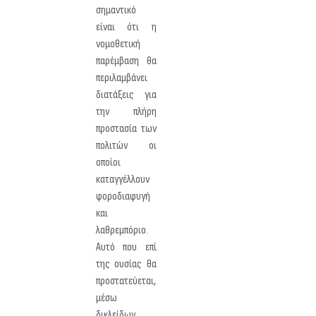
σημαντικό
είναι ότι η
νομοθετική
παρέμβαση θα
περιλαμβάνει
διατάξεις για
την πλήρη
προστασία των
πολιτών οι
οποίοι
καταγγέλλουν
φοροδιαφυγή
και
λαθρεμπόριο.
Αυτό που επί
της ουσίας θα
προστατεύεται,
μέσω
δικλείδων