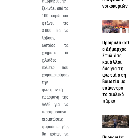
επιβράβευσης
νοικοκυριών
ξεκινάει από τα
100 ευρώ και
φτάνει τις
3.000. Για να
λάβουν,
Προφυλακίσθηκα
ωστόσο τα
ο Δήμαρχος
χρήματα οι
Στυλίδας
χιλιάδες
και άλλοι
πολίτες που
δύο για τη
φωτιά στη
χρησιμοποίησαν
Βοιωτία με
την
επίκεντρο
ηλεκτρονική
το αιολικό
εφαρμογή της
πάρκο
ΑΑΔΕ για να
«καρφώσουν»
περιπτώσεις
φοροδιαφυγής,
θα πρέπει να
Πυρκαγιές: