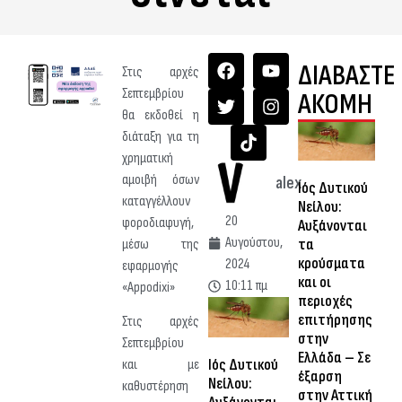
ΔΙΑΒΑΣΤΕ
Στις αρχές
Σεπτεμβρίου
ΑΚΟΜΗ
θα εκδοθεί η
διάταξη για τη
χρηματική
αμοιβή όσων
alex
Ιός Δυτικού
καταγγέλλουν
Νείλου:
20
φοροδιαφυγή,
Αυξάνονται
Αυγούστου,
τα
μέσω της
κρούσματα
2024
εφαρμογής
και οι
10:11 πμ
«Appodixi»
περιοχές
επιτήρησης
Στις αρχές
στην
Σεπτεμβρίου
Ελλάδα – Σε
Ιός Δυτικού
και με
έξαρση
Νείλου:
καθυστέρηση
στην Αττική