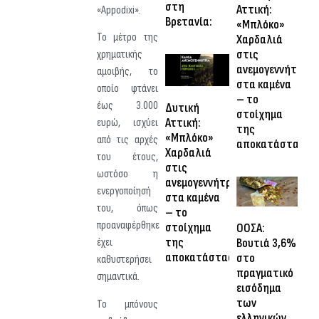
στη
Αττική:
«Appodixi».
Βρετανία:
«Μπλόκο»
Το μέτρο της
Χαρδαλιά
στις
χρηματικής
ανεμογεννήτριες
αμοιβής, το
στα καμένα
οποίο φτάνει
– το
έως 3.000
Δυτική
στοίχημα
Αττική:
ευρώ, ισχύει
της
«Μπλόκο»
από τις αρχές
αποκατάστασης
Χαρδαλιά
του έτους,
στις
ωστόσο η
ανεμογεννήτριες
ενεργοποίησή
στα καμένα
του, όπως
– το
προαναφέρθηκε
στοίχημα
ΟΟΣΑ:
της
Βουτιά 3,6%
έχει
αποκατάστασης
στο
καθυστερήσει
πραγματικό
σημαντικά.
εισόδημα
των
Το μπόνους
ελληνικών