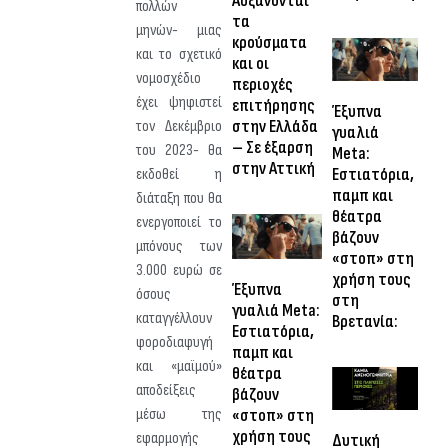
Αυξάνονται
πολλών
τα
μηνών- μιας
κρούσματα
και το σχετικό
και οι
νομοσχέδιο
περιοχές
έχει ψηφιστεί
επιτήρησης
Έξυπνα
στην Ελλάδα
τον Δεκέμβριο
γυαλιά
– Σε έξαρση
του 2023- θα
Meta:
στην Αττική
Εστιατόρια,
εκδοθεί η
παμπ και
διάταξη που θα
θέατρα
ενεργοποιεί το
βάζουν
μπόνους των
«στοπ» στη
3.000 ευρώ σε
χρήση τους
Έξυπνα
όσους
στη
γυαλιά Meta:
καταγγέλλουν
Βρετανία:
Εστιατόρια,
φοροδιαφυγή
παμπ και
και «μαϊμού»
θέατρα
αποδείξεις
βάζουν
«στοπ» στη
μέσω της
χρήση τους
εφαρμογής
Δυτική