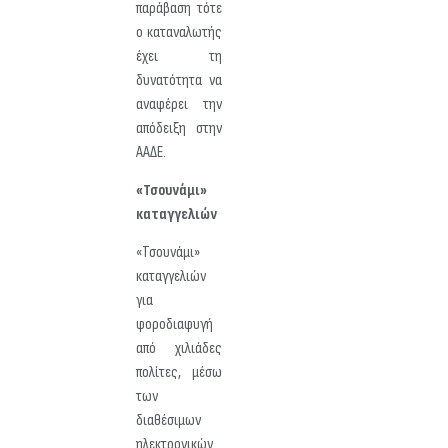
παράβαση τότε
ο καταναλωτής
έχει τη
δυνατότητα να
αναφέρει την
απόδειξη στην
ΑΑΔΕ.
«Τσουνάμι»
καταγγελιών
«Τσουνάμι»
καταγγελιών
για
φοροδιαφυγή
από χιλιάδες
πολίτες, μέσω
των
διαθέσιμων
ηλεκτρονικών