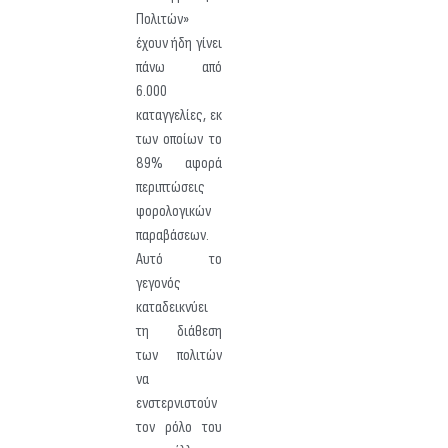
Πολιτών»
έχουν ήδη γίνει
πάνω από
6.000
καταγγελίες, εκ
των οποίων το
89% αφορά
περιπτώσεις
φορολογικών
παραβάσεων.
Αυτό το
γεγονός
καταδεικνύει
τη διάθεση
των πολιτών
να
ενστερνιστούν
τον ρόλο του