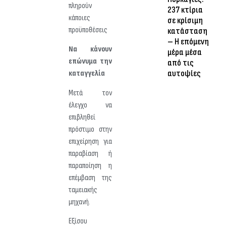
πληρούν
237 κτίρια
κάποιες
σε κρίσιμη
προϋποθέσεις
κατάσταση
– Η επόμενη
Να κάνουν
μέρα μέσα
επώνυμα την
από τις
αυτοψίες
καταγγελία
Μετά τον
έλεγχο να
επιβληθεί
πρόστιμο στην
επιχείρηση για
παραβίαση ή
παραποίηση η
επέμβαση της
ταμειακής
μηχανή.
Εξίσου