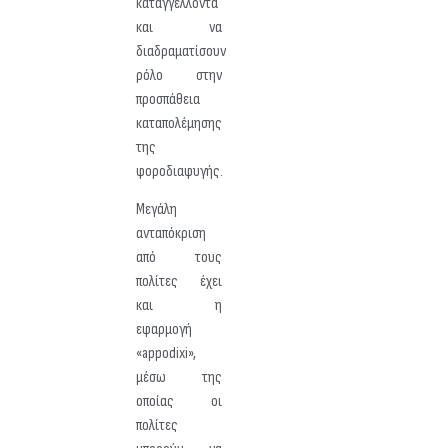
καταγγέλλοντα
και να
διαδραματίσουν
ρόλο στην
προσπάθεια
καταπολέμησης
της
φοροδιαφυγής.
Μεγάλη
ανταπόκριση
από τους
πολίτες έχει
και η
εφαρμογή
«appodixi»,
μέσω της
οποίας οι
πολίτες