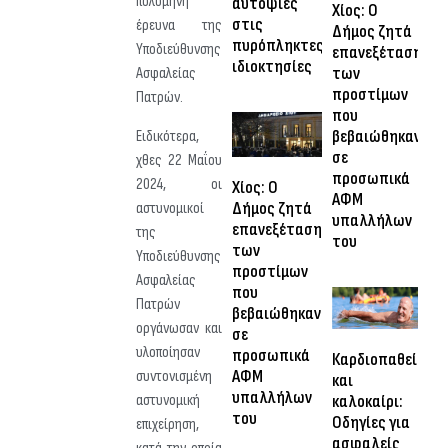
πολύμηνη
αυτοψίες
Χίος: Ο
στις
έρευνα της
Δήμος ζητά
πυρόπληκτες
Υποδιεύθυνσης
επανεξέταση
ιδιοκτησίες
των
Ασφαλείας
προστίμων
Πατρών.
που
βεβαιώθηκαν
Ειδικότερα,
σε
χθες 22 Μαΐου
προσωπικά
2024, οι
Χίος: Ο
ΑΦΜ
Δήμος ζητά
αστυνομικοί
υπαλλήλων
επανεξέταση
της
του
των
Υποδιεύθυνσης
προστίμων
Ασφαλείας
που
Πατρών
βεβαιώθηκαν
οργάνωσαν και
σε
υλοποίησαν
προσωπικά
Καρδιοπαθείς
ΑΦΜ
συντονισμένη
και
υπαλλήλων
αστυνομική
καλοκαίρι:
του
Οδηγίες για
επιχείρηση,
ασφαλείς