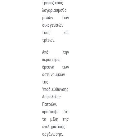
τραπεζικούς
λογαριασμούς
μελών των
οικογενειών
τους και
τρίτων.
Από την
περαιτέρω
έρευνα των
αστυνομικών
της
Υποδιεύθυνσης
Ασφαλείας
Πατρών,
προέκυψε ότι
τα μέλη της
εγκληματικής
οργάνωσης,