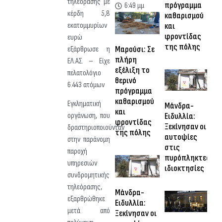
τηλεόρασης με
πρόγραμμα
6:49 μμ
κέρδη 5,8
καθαρισμού
και
εκατομμυρίων
φροντίδας
ευρώ
της πόλης
Μαρούσι: Σε
εξάρθρωσε η
πλήρη
ΕΛ.ΑΣ. – Είχε
εξέλιξη το
πελατολόγιο
θερινό
6.443 ατόμων
πρόγραμμα
καθαρισμού
Εγκληματική
Μάνδρα-
και
Ειδυλλία:
οργάνωση, που
φροντίδας
Ξεκίνησαν οι
δραστηριοποιούνταν
της πόλης
αυτοψίες
στην παράνομη
στις
παροχή
πυρόπληκτες
υπηρεσιών
ιδιοκτησίες
συνδρομητικής
τηλεόρασης,
Μάνδρα-
εξαρθρώθηκε
Ειδυλλία:
μετά από
Ξεκίνησαν οι