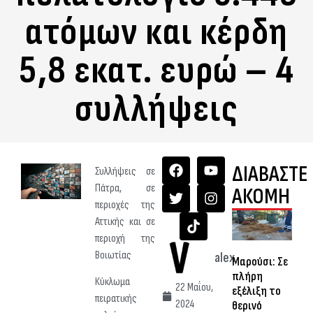
ατόμων και κέρδη
5,8 εκατ. ευρώ – 4
συλλήψεις
ΔΙΑΒΑΣΤΕ
Συλλήψεις σε
Πάτρα, σε
ΑΚΟΜΗ
περιοχές της
Αττικής και σε
περιοχή της
Βοιωτίας
alex
Μαρούσι: Σε
πλήρη
Κύκλωμα
22 Μαΐου,
εξέλιξη το
πειρατικής
2024
θερινό