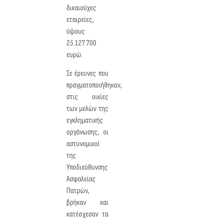
δικαιούχες
εταιρείες,
ύψους
25.127.700
ευρώ.
Σε έρευνες που
πραγματοποιήθηκαν,
στις οικίες
των μελών της
εγκληματικής
οργάνωσης, οι
αστυνομικοί
της
Υποδιεύθυνσης
Ασφαλείας
Πατρών,
βρήκαν και
κατέσχεσαν τα