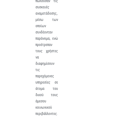
πωλούσαν τις
συσκευές
αναμετάδοσης,
μέσω των
οποίων
συνδέονταν
παράνομα, ενώ
προέτρεπαν
τους χρήστες
να
διαφημίσουν
τις
παρεχόμενες
υπηρεσίες σε
άτομα του
δικού τους
άμεσου
κοινωνικού
περιβάλλοντος.