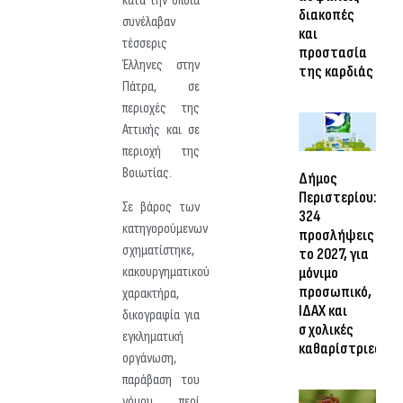
κατά την οποία
διακοπές
συνέλαβαν
και
τέσσερις
προστασία
Έλληνες στην
της καρδιάς
Πάτρα, σε
περιοχές της
Αττικής και σε
περιοχή της
Βοιωτίας.
Δήμος
Περιστερίου:
Σε βάρος των
324
κατηγορούμενων
προσλήψεις
σχηματίστηκε,
το 2027, για
κακουργηματικού
μόνιμο
προσωπικό,
χαρακτήρα,
ΙΔΑΧ και
δικογραφία για
σχολικές
εγκληματική
καθαρίστριες
οργάνωση,
παράβαση του
νόμου περί