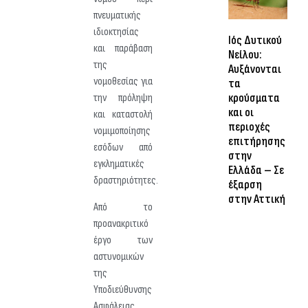
πνευματικής
ιδιοκτησίας
Ιός Δυτικού
και παράβαση
Νείλου:
της
Αυξάνονται
νομοθεσίας για
τα
κρούσματα
την πρόληψη
και οι
και καταστολή
περιοχές
νομιμοποίησης
επιτήρησης
εσόδων από
στην
εγκληματικές
Ελλάδα – Σε
δραστηριότητες.
έξαρση
στην Αττική
Από το
προανακριτικό
έργο των
αστυνομικών
της
Υποδιεύθυνσης
Ασφάλειας