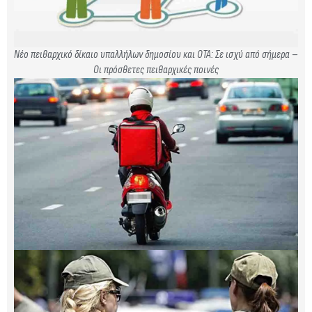
Νέο πειθαρχικό δίκαιο υπαλλήλων δημοσίου και ΟΤΑ: Σε ισχύ από σήμερα –
Οι πρόσθετες πειθαρχικές ποινές