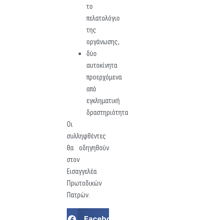
το
πελατολόγιο
της
οργάνωσης,
δύο
αυτοκίνητα
προερχόμενα
από
εγκληματική
δραστηριότητα
Οι
συλληφθέντες
θα οδηγηθούν
στον
Εισαγγελέα
Πρωτοδικών
Πατρών.
Facebook