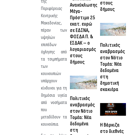
της
στους
Ανακύκλωσης»:
Περιφέρειας
δήμους
Μέγα-
Κεντρικής
Πρόστιμο 25
Μακεδονίας,
εκατ. ευρώ
σε ΕΔΣΝΑ,
πέραν των
ΦΟΣΔΑ Π. &
υψηλών
ΕΣΔΑΚ – ο
Πολιτικός
επιπέδων
λογαριασμός
αναβρασμός
όχλησης από
στους
στον Νότιο
τα τσιμπήματα
δήμους
Τομέα: Νέα
των
δεδομένα
κουνουπιών
στη
υπάρχουν
δημοτική
κίνδυνοι για τη
σκακιέρα
δημόσια υγεία
Πολιτικός
από νοσήματα
αναβρασμός
που
στον Νότιο
μεταδίδουν τα
Τομέα: Νέα
δεδομένα
κουνούπια.
Η Βάρκιζα
στη
στο διεθνές