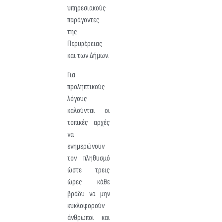
υπηρεσιακούς
παράγοντες
της
Περιφέρειας
και των Δήμων.
Για
προληπτικούς
λόγους
καλούνται οι
τοπικές αρχές
να
ενημερώνουν
τον πληθυσμό
ώστε τρεις
ώρες κάθε
βράδυ να μην
κυκλοφορούν
άνθρωποι και