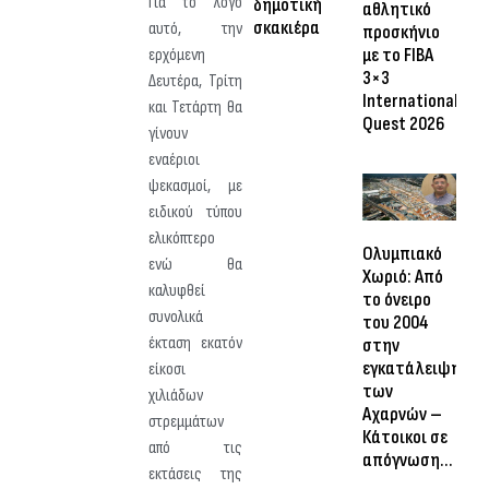
Για το λόγο
δημοτική
αθλητικό
σκακιέρα
αυτό, την
προσκήνιο
με το FIBA
ερχόμενη
3×3
Δευτέρα, Τρίτη
International
και Τετάρτη θα
Quest 2026
γίνουν
εναέριοι
ψεκασμοί, με
ειδικού τύπου
ελικόπτερο
Ολυμπιακό
ενώ θα
Χωριό: Από
καλυφθεί
το όνειρο
συνολικά
του 2004
έκταση εκατόν
στην
εγκατάλειψη
είκοσι
των
χιλιάδων
Αχαρνών –
στρεμμάτων
Κάτοικοι σε
από τις
απόγνωση…
εκτάσεις της