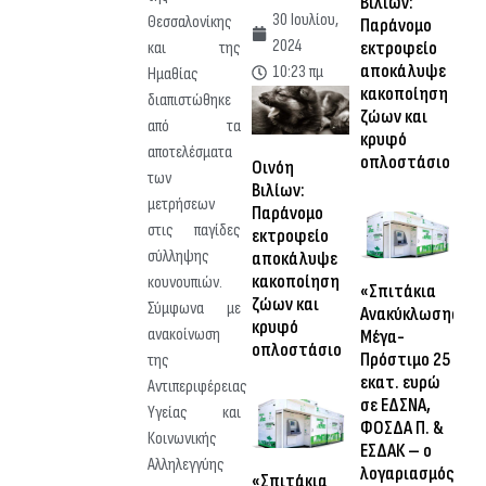
Βιλίων:
30 Ιουλίου,
Θεσσαλονίκης
Παράνομο
2024
εκτροφείο
και της
αποκάλυψε
10:23 πμ
Ημαθίας
κακοποίηση
διαπιστώθηκε
ζώων και
από τα
κρυφό
αποτελέσματα
οπλοστάσιο
Οινόη
των
Βιλίων:
μετρήσεων
Παράνομο
στις παγίδες
εκτροφείο
σύλληψης
αποκάλυψε
κακοποίηση
κουνουπιών.
«Σπιτάκια
ζώων και
Σύμφωνα με
Ανακύκλωσης»:
κρυφό
ανακοίνωση
Μέγα-
οπλοστάσιο
Πρόστιμο 25
της
εκατ. ευρώ
Αντιπεριφέρειας
σε ΕΔΣΝΑ,
Υγείας και
ΦΟΣΔΑ Π. &
Κοινωνικής
ΕΣΔΑΚ – ο
Αλληλεγγύης
λογαριασμός
«Σπιτάκια