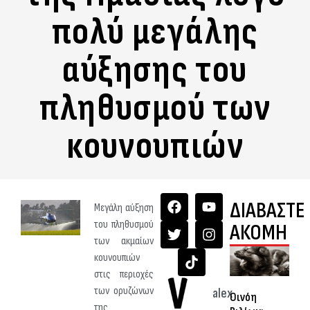
πολύ μεγάλης
αύξησης του
πληθυσμού των
κουνουπιών
ΔΙΑΒΑΣΤΕ
Μεγάλη αύξηση
του πληθυσμού
ΑΚΟΜΗ
των ακμαίων
κουνουπιών
στις περιοχές
των ορυζώνων
alex
Οινόη
της