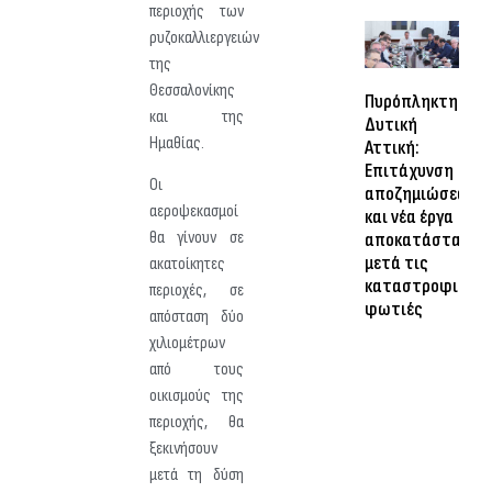
περιοχής των
ρυζοκαλλιεργειών
της
Θεσσαλονίκης
Πυρόπληκτη
και της
Δυτική
Ημαθίας.
Αττική:
Επιτάχυνση
Οι
αποζημιώσεων
αεροψεκασμοί
και νέα έργα
θα γίνουν σε
αποκατάστασης
μετά τις
ακατοίκητες
καταστροφικές
περιοχές, σε
φωτιές
απόσταση δύο
χιλιομέτρων
από τους
οικισμούς της
περιοχής, θα
ξεκινήσουν
μετά τη δύση