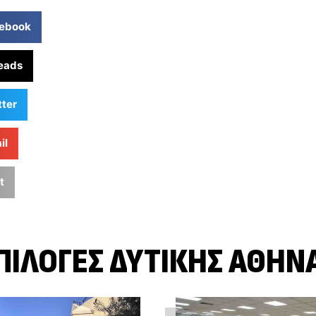
ebook
eads
tter
il
t
ΠΙΛΟΓΈΣ ΔΥΤΙΚΉΣ ΑΘΉΝ