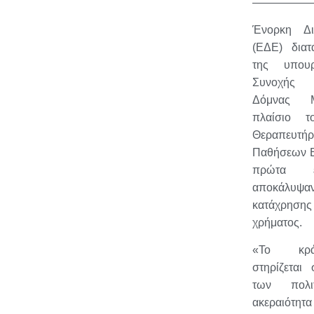
——————
Ένορκη Δι
(ΕΔΕ) διατ
της υπουρ
Συνοχής κ
Δόμνας Μ
πλαίσιο τ
Θεραπευ
Παθήσεων Ευ
πρώτα ε
αποκάλυ
κατάχρη
χρήματος.
«Το κρά
στηρίζεται
των πολ
ακεραιό