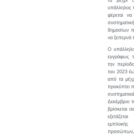
τα μέχρι σ
υπάλληλος 
φέρεται να
συστηματ
δημοσίων π
να ξεπερνά 
Ο υπάλληλο
εγγράφως τ
την περίοδ
του 2023 έ
από τα μέχρ
προκύπτει π
συστημα
Δεκέμβριο τ
βρίσκεται σ
εξετάζετα
εμπλοκή
προσώπω