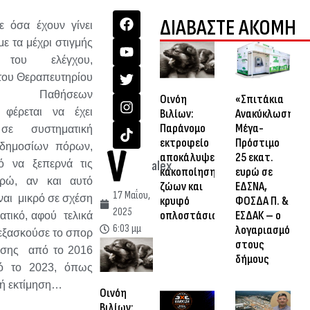
ΔΙΑΒΑΣΤΕ ΑΚΟΜΗ
 όσα έχουν γίνει
με τα μέχρι στιγμής
 του ελέγχου,
του Θεραπευτηρίου
ν Παθήσεων
Οινόη
«Σπιτάκια
 φέρεται να έχει
Βιλίων:
Ανακύκλωσης»:
Παράνομο
Μέγα-
σε συστηματική
εκτροφείο
Πρόστιμο
 δημοσίων πόρων,
αποκάλυψε
25 εκατ.
ό να ξεπερνά τις
alex
κακοποίηση
ευρώ σε
υρώ, αν και αυτό
ζώων και
ΕΔΣΝΑ,
17 Μαΐου,
ίναι μικρό σε σχέση
κρυφό
ΦΟΣΔΑ Π. &
2025
οπλοστάσιο
ΕΣΔΑΚ – ο
ατικό, αφού τελικά
6:03 μμ
λογαριασμός
ι εξασκούσε το σπορ
στους
ησης από το 2016
δήμους
πό το 2023, όπως
κή εκτίμηση…
Οινόη
Βιλίων: