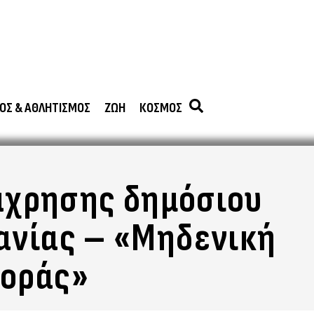
ΟΣ & ΑΘΛΗΤΙΣΜΟΣ
ΖΩΗ
ΚΟΣΜΟΣ
τάχρησης δημόσιου
ανίας – «Μηδενική
θοράς»