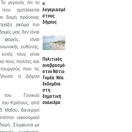
Το γεγονός ότι το
ο
λογαριασμός
που εμπλέκεται
στους
σε δομή πρόνοιας
δήμους
 πράξη ακόμα πιο
δομές μας δεν είναι
 φορείς, είναι
ινωνικής ευθύνης.
εντός τους είναι
Πολιτικός
α τους πολίτες και
αναβρασμός
ιτουργούς που τις
στον Νότιο
δήλωσε η Δόμνα
Τομέα: Νέα
δεδομένα
στη
ο του Γενικού
δημοτική
σκακιέρα
 του Κράτους, από
5 Μαΐου, διενεργεί
ιτόπιο οικονομικό
 δομή. Σύμφωνα με