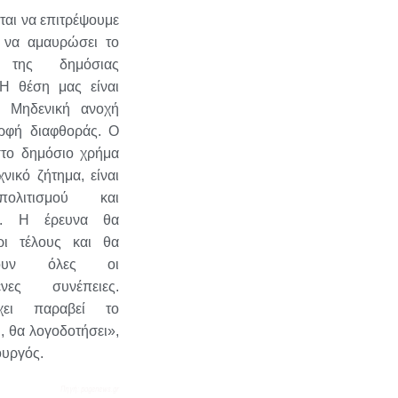
ται να επιτρέψουμε
 να αμαυρώσει το
 της δημόσιας
 Η θέση μας είναι
η. Μηδενική ανοχή
ρφή διαφθοράς. Ο
το δημόσιο χρήμα
χνικό ζήτημα, είναι
ολιτισμού και
ης. Η έρευνα θα
ρι τέλους και θα
ήσουν όλες οι
ενες συνέπειες.
χει παραβεί το
, θα λογοδοτήσει»,
ουργός.
Πηγή: pagenews.gr