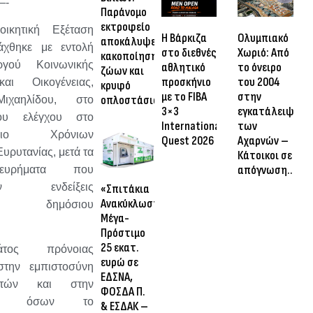
-
Παράνομο
εκτροφείο
οικητική Εξέταση
Η Βάρκιζα
Ολυμπιακό
αποκάλυψε
άχθηκε με εντολή
στο διεθνές
Χωριό: Από
κακοποίηση
γού Κοινωνικής
αθλητικό
το όνειρο
ζώων και
προσκήνιο
του 2004
αι Οικογένειας,
κρυφό
με το FIBA
στην
οπλοστάσιο
ιχαηλίδου, στο
3×3
εγκατάλειψη
ου ελέγχου στο
International
των
τήριο Χρόνιων
Quest 2026
Αχαρνών –
ρυτανίας, μετά τα
Κάτοικοι σε
απόγνωση…
υρήματα που
ψαν ενδείξεις
«Σπιτάκια
Ανακύκλωσης»:
σης δημόσιου
Μέγα-
Πρόστιμο
25 εκατ.
τος πρόνοιας
ευρώ σε
 στην εμπιστοσύνη
ΕΔΣΝΑ,
ιτών και στην
ΦΟΣΔΑ Π.
τητα όσων το
& ΕΣΔΑΚ –