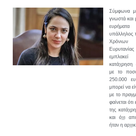
Σύμφωνα με
γνωστά και 
ευρήματα
υπάλληλος 
Χρόνιω
Ευρυτανίας
εμπλακεί 
κατάχρηση
με το ποσ
250.000 ε
μπορεί να ε
με το πραγμ
φαίνεται ότ
της κατάχρ
και όχι α
ήταν η αρχι