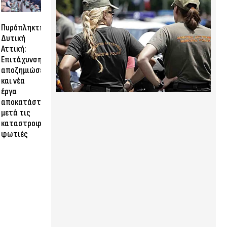
Πυρόπληκτη
Δυτική
Αττική:
Επιτάχυνση
αποζημιώσεων
και νέα
έργα
αποκατάστασης
μετά τις
καταστροφικές
φωτιές