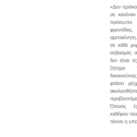
«Δεν πρόκει
σε κανέναν
πρόσωπο
φροντίδας.
αμετακίνητ
σε κάθε μο
σεβασμός σ
δεν είναι τε
ζήτημα π
δικαιοσύν
φτάσει μέχ
ακολουθ
προβλεπόμ
Όποιος έ
καθήκον του
τόνισε η υπ