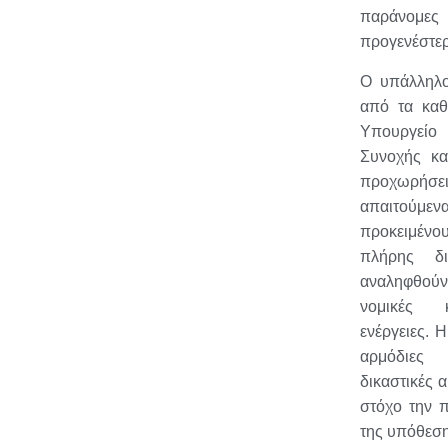
παράνομε
προγενέστερ
Ο υπάλληλο
από τα καθ
Υπουργε
Συνοχής και
προχωρή
απαιτού
προκειμένου
πλήρης δι
αναληφθού
νομικές κ
ενέργειες. 
αρμόδιες 
δικαστικές α
στόχο την 
της υπόθεση