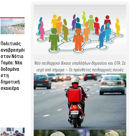
Πολιτικός
αναβρασμός
στον Νότιο
Τομέα: Νέα
Νέο πειθαρχικό δίκαιο υπαλλήλων δημοσίου και ΟΤΑ: Σε
δεδομένα
ισχύ από σήμερα – Οι πρόσθετες πειθαρχικές ποινές
στη
δημοτική
σκακιέρα