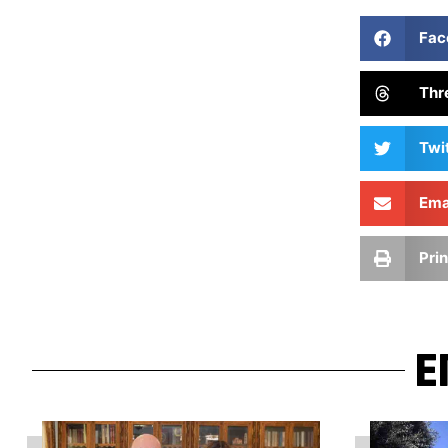
Fac
Thr
Twi
Ema
Prin
Ε