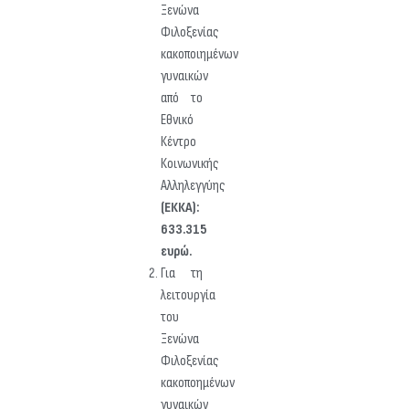
Ξενώνα
Φιλοξενίας
κακοποιημένων
γυναικών
από το
Εθνικό
Κέντρο
Κοινωνικής
Αλληλεγγύης
(ΕΚΚΑ):
633.315
ευρώ.
Για τη
λειτουργία
του
Ξενώνα
Φιλοξενίας
κακοποημένων
γυναικών