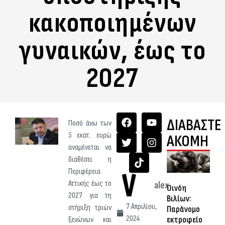
κακοποιημένων
γυναικών, έως το
2027
ΔΙΑΒΑΣΤΕ
Ποσό άνω των
5 εκατ. ευρώ
ΑΚΟΜΗ
αναμένεται να
διαθέσει η
Περιφέρεια
Αττικής έως το
alex
Οινόη
2027 για τη
Βιλίων:
7 Απριλίου,
στήριξη τριών
Παράνομο
2024
εκτροφείο
ξενώνων και