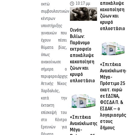
αποκάλυψε
10:17 μμ
οκτώ
κακοποίηση
συμβουλευτικών
ζώων και
κέντρων
κρυφό
υποστήριξης
οπλοστάσιο
Οινόη
γυναικών που
Βιλίων:
έχουν πέσει
Παράνομο
θύματα βίας,
εκτροφείο
όπως
αποκάλυψε
κακοποίηση
ανακοίνωσε
«Σπιτάκια
ζώων και
σήμερα ο
Ανακύκλωσης»:
κρυφό
περιφερειάρχης
Μέγα-
οπλοστάσιο
Πρόστιμο 25
Αττικής Νίκος
εκατ. ευρώ
Χαρδαλιάς,
σε ΕΔΣΝΑ,
κατά την
ΦΟΣΔΑ Π. &
έκτακτη
ΕΣΔΑΚ – ο
επίσκεψή του
λογαριασμός
«Σπιτάκια
στο Κέντρο
στους
Ανακύκλωσης»:
Ερευνών για
δήμους
Μέγα-
Θέματα