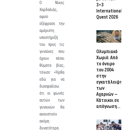
Ο Νίκος
3×3
Χαρδαλιάς,
International
Quest 2026
αφού
εξέφρασε την
αμέριστη
υποστήριξή
του προς τις
Ολυμπιακό
γυναίκες που
Χωριό: Από
έχουν πέσει
το όνειρο
θύματα βίας,
του 2004
τόνισε: «Ήρθα
στην
εδώ για να
εγκατάλειψη
διασφαλίσω
των
ότι οι φωνές
Αχαρνών –
Κάτοικοι σε
αυτών των
απόγνωση…
γυναικών θα
ακουστούν
ακόμη
δυνατότερα.