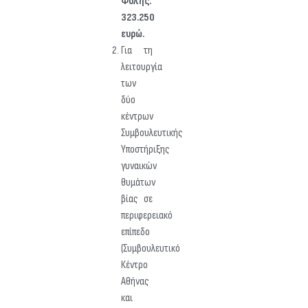
Φυλής:
323.250
ευρώ.
Για τη
λειτουργία
των
δύο
κέντρων
Συμβουλευτικής
Υποστήριξης
γυναικών
θυμάτων
βίας σε
περιφερειακό
επίπεδο
(Συμβουλευτικό
Κέντρο
Αθήνας
και