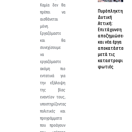
Καμία δεν θα
Πυρόπληκτη
πρέπει να
Δυτική
αισθάνεται
Αττική:
μόνη.
Επιτάχυνση
Εργαζόμαστε
αποζημιώσεων
και θα
και νέα έργα
συνεχίσουμε
αποκατάστασης
μετά τις
να
καταστροφικές
εργαζόμαστε
φωτιές
ακόμη πιο
εντατικά για
την εξάλειψη
της βίας
εναντίον τους,
υποστηρίζοντας
πολιτικές και
προγράμματα
που προάγουν