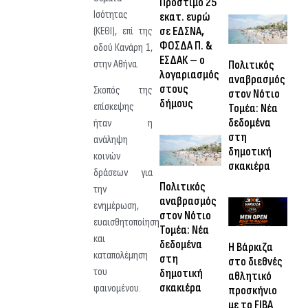
Πρόστιμο 25
Ισότητας
εκατ. ευρώ
σε ΕΔΣΝΑ,
(ΚΕΘΙ), επί της
ΦΟΣΔΑ Π. &
οδού Κανάρη 1,
ΕΣΔΑΚ – ο
Πολιτικός
στην Αθήνα.
λογαριασμός
αναβρασμός
στους
Σκοπός της
στον Νότιο
δήμους
επίσκεψης
Τομέα: Νέα
δεδομένα
ήταν η
στη
ανάληψη
δημοτική
κοινών
σκακιέρα
δράσεων για
Πολιτικός
την
αναβρασμός
ενημέρωση,
στον Νότιο
ευαισθητοποίηση
Τομέα: Νέα
και
δεδομένα
Η Βάρκιζα
καταπολέμηση
στη
στο διεθνές
του
δημοτική
αθλητικό
σκακιέρα
φαινομένου.
προσκήνιο
με το FIBA