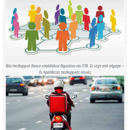
Νέο πειθαρχικό δίκαιο υπαλλήλων δημοσίου και ΟΤΑ: Σε ισχύ από σήμερα –
Οι πρόσθετες πειθαρχικές ποινές