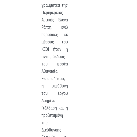
γραμματέα της
Περιφέρειας
Αττικής Έλενα
Ράπτη, ενώ
παρούσες εκ
μέρους του
ΚΕΘΙ ήταν η
αντιπρόεδρος
του φορέα
Αθανασία
Ξεπαπαδάκου,
η υπεύθυνη
του έργου
Ασημίνα
Γιόλδαση και η
προϊσταμένη
της
Διεύθυνσης