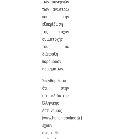
των συνεργών
των ανωτέρω
και την
εξακρίβωση
της τυχόν
συμμετοχής
τους σε
διάπραξη
παρόμοιων
αδικημάτων.
Υπενθυμίζεται
ότι στην
ιστοσελίδα της
Ελληνικής
Αστυνομίας
(www.hellenicpolice.gr)
έχουν
αναρτηθεί οι