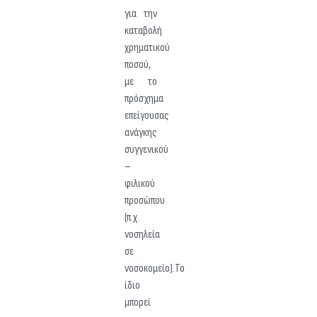
για την
καταβολή
χρηματικού
ποσού,
με το
πρόσχημα
επείγουσας
ανάγκης
συγγενικού
–
φιλικού
προσώπου
(π.χ.
νοσηλεία
σε
νοσοκομείο).Το
ίδιο
μπορεί