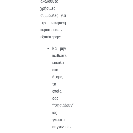
ακόλουθες
χρήσιμες
συμβουλές για
την αποφυγή
περιπτώσεων
εξαπάτησης:
Να μην
πείθεστε
εύκολα
από
άτομα,
τα
οποία
σας
“πλησιάζουν”
ως
γνωστοί
συγγενικών