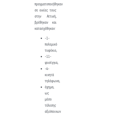
πραγματοποιήθηκαν
σε οικίες τους
στην Αττική,
βρέθηκαν και
κατασχέθηκαν:
-1-
πολεμικό
τυφέκιο,
-11-
φυσίγγια,
-4-
κινητά
τηλέφωνα,
όχημα,
ως
μέσο
τέλεσης
αξιόποινων