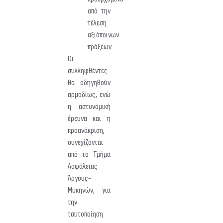
από την
τέλεση
αξιόποινων
πράξεων.
Οι
συλληφθέντες
θα οδηγηθούν
αρμοδίως, ενώ
η αστυνομική
έρευνα και η
προανάκριση,
συνεχίζονται
από το Τμήμα
Ασφάλειας
Άργους-
Μυκηνών, για
την
ταυτοποίηση