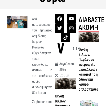
ΔΙΑΒΑΣΤΕ
Από
αστυνομικούς
ΑΚΟΜΗ
του Τμήματος
Ασφάλειας
Άργους-
Μυκηνών
alex
Οινόη
εξιχνιάστηκαν
Βιλίων:
1
τρεις
Παράνομο
Αυγούστου,
εκτροφείο
περιπτώσεις
αποκάλυψε
2024
απατών . Για
κακοποίηση
1:51 μμ
τις υποθέσεις
ζώων και
αυτές
κρυφό
συνελήφθησαν
οπλοστάσιο
δύο άτομα
Οινόη
Βιλίων:
Σε βάρος τους