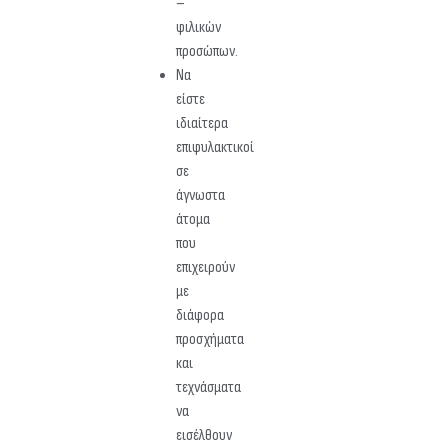
–
φιλικών
προσώπων.
Να
είστε
ιδιαίτερα
επιφυλακτικοί
σε
άγνωστα
άτομα
που
επιχειρούν
με
διάφορα
προσχήματα
και
τεχνάσματα
να
εισέλθουν