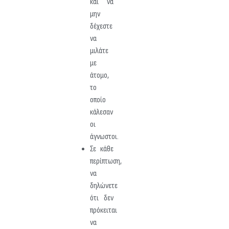
και να
μην
δέχεστε
να
μιλάτε
με
άτομο,
το
οποίο
κάλεσαν
οι
άγνωστοι.
Σε κάθε
περίπτωση,
να
δηλώνετε
ότι δεν
πρόκειται
να