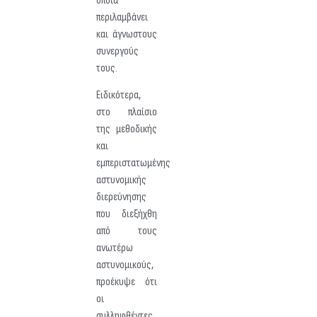
οποία
περιλαμβάνει
και άγνωστους
συνεργούς
τους.
Ειδικότερα,
στο πλαίσιο
της μεθοδικής
και
εμπεριστατωμένης
αστυνομικής
διερεύνησης
που διεξήχθη
από τους
ανωτέρω
αστυνομικούς,
προέκυψε ότι
οι
συλληφθέντες