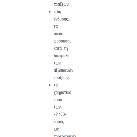
πράξεων,
είδη
ένδυσης,
τα
οποία
φορούσαν
κατά τη
διάπραξη
των
αξιόποινων
πράξεων,
το
χρηματικό
ποσό
των
-2.450-
ευρώ,
ως
προερχόμενο