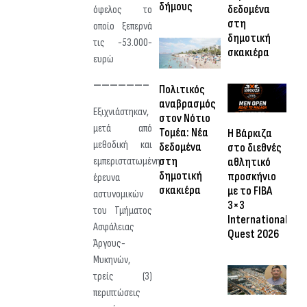
δήμους
δεδομένα
όφελος το
στη
οποίο ξεπερνά
δημοτική
τις -53.000-
σκακιέρα
ευρώ
——————–
Πολιτικός
αναβρασμός
Εξιχνιάστηκαν,
στον Νότιο
μετά από
Τομέα: Νέα
Η Βάρκιζα
μεθοδική και
δεδομένα
στο διεθνές
στη
εμπεριστατωμένη
αθλητικό
δημοτική
προσκήνιο
έρευνα
σκακιέρα
με το FIBA
αστυνομικών
3×3
του Τμήματος
International
Ασφάλειας
Quest 2026
Άργους-
Μυκηνών,
τρείς (3)
περιπτώσεις