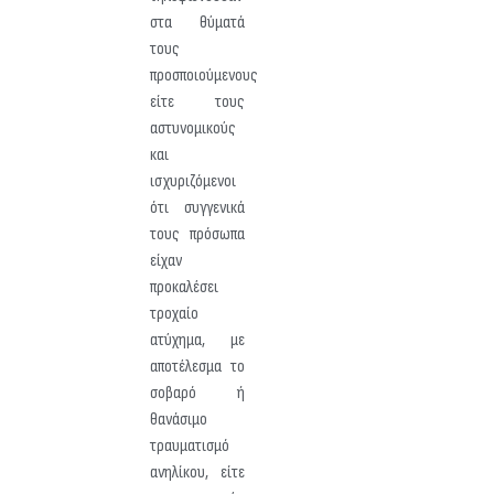
στα θύματά
τους
προσποιούμενους
είτε τους
αστυνομικούς
και
ισχυριζόμενοι
ότι συγγενικά
τους πρόσωπα
είχαν
προκαλέσει
τροχαίο
ατύχημα, με
αποτέλεσμα το
σοβαρό ή
θανάσιμο
τραυματισμό
ανηλίκου, είτε