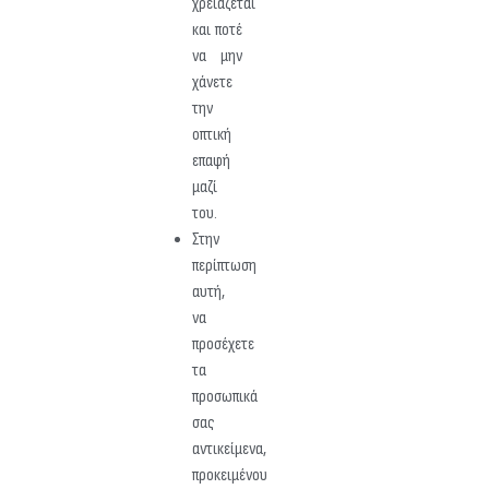
χρειάζεται
και ποτέ
να μην
χάνετε
την
οπτική
επαφή
μαζί
του.
Στην
περίπτωση
αυτή,
να
προσέχετε
τα
προσωπικά
σας
αντικείμενα,
προκειμένου