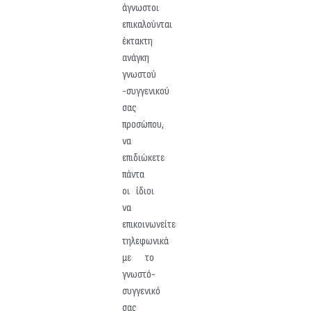
άγνωστοι
επικαλούνται
έκτακτη
ανάγκη
γνωστού
-συγγενικού
σας
προσώπου,
να
επιδιώκετε
πάντα
οι ίδιοι
να
επικοινωνείτε
τηλεφωνικά
με το
γνωστό-
συγγενικό
σας