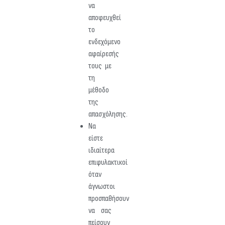
να
αποφευχθεί
το
ενδεχόμενο
αφαίρεσής
τους με
τη
μέθοδο
της
απασχόλησης.
Να
είστε
ιδιαίτερα
επιφυλακτικοί
όταν
άγνωστοι
προσπαθήσουν
να σας
πείσουν