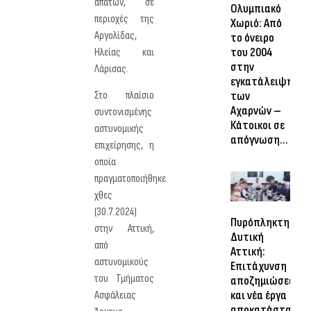
απατών, σε
Ολυμπιακό
περιοχές της
Χωριό: Από
Αργολίδας,
το όνειρο
του 2004
Ηλείας και
στην
Λάρισας.
εγκατάλειψη
Στο πλαίσιο
των
Αχαρνών –
συντονισμένης
Κάτοικοι σε
αστυνομικής
απόγνωση…
επιχείρησης, η
οποία
πραγματοποιήθηκε
χθες
(30.7.2024)
Πυρόπληκτη
στην Αττική,
Δυτική
από
Αττική:
αστυνομικούς
Επιτάχυνση
του Τμήματος
αποζημιώσεων
και νέα έργα
Ασφάλειας
αποκατάστασης