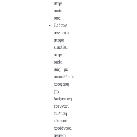
στην
οικία
σας.
Εφόσον
άγνωστο
άτομο
εισέλθει
στην
οικία
σας με
οποιαδήποτε
πρόφαση
(π.χ.
διεξαγωγή
έρευνας,
πώληση
κάποιου
προϊόντος,
ανάγκη