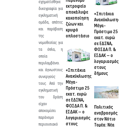
Παράνομο
σχηματίσθηκε
εκτροφείο
δικογραφία για
αποκάλυψε
«Σπιτάκια
εγκληματική
κακοποίηση
Ανακύκλωσης»:
ομάδα, απάτες
ζώων και
Μέγα-
και παράβαση
κρυφό
Πρόστιμο 25
οπλοστάσιο
της
εκατ. ευρώ
νομοθεσίας για
σε ΕΔΣΝΑ,
ΦΟΣΔΑ Π. &
τα όπλα, η
ΕΣΔΑΚ – ο
οποία
λογαριασμός
περιλαμβάνει
στους
«Σπιτάκια
και άγνωστους
δήμους
Ανακύκλωσης»:
συνεργούς
Μέγα-
τους. Από την
Πρόστιμο 25
εγκληματική
εκατ. ευρώ
του δράση
σε ΕΔΣΝΑ,
είχαν
ΦΟΣΔΑ Π. &
Πολιτικός
αποκομίσει
ΕΣΔΑΚ – ο
αναβρασμός
λογαριασμός
παράνομο
στον Νότιο
στους
περιουσιακό
Τομέα: Νέα