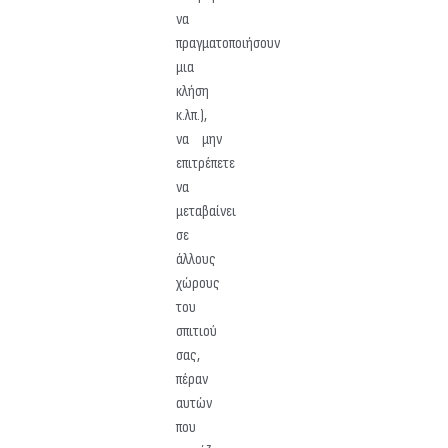
να
πραγματοποιήσουν
μια
κλήση
κ.λπ.),
να μην
επιτρέπετε
να
μεταβαίνει
σε
άλλους
χώρους
του
σπιτιού
σας,
πέραν
αυτών
που