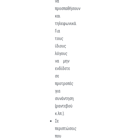
να
προσπαθήσουν
και
τηλεφωνικά.
Για
τους
ίδιους
λόγους
να μην
ενδίδετε
σε
προτροπές
για
συνάντηση
(ραντεβού
κ.λπ.).
Σε
περιπτώσεις
που