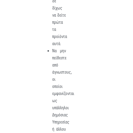
δε
δίχως
να δείτε
πρώτα
τα
προϊόντα
αυτά.
Να μην
πείθεστε
από
άγνωστους,
οι
οποίοι
εμφανίζονται
ως
υπάλληλοι
Δημόσιας
Υπηρεσίας
ή άλλου