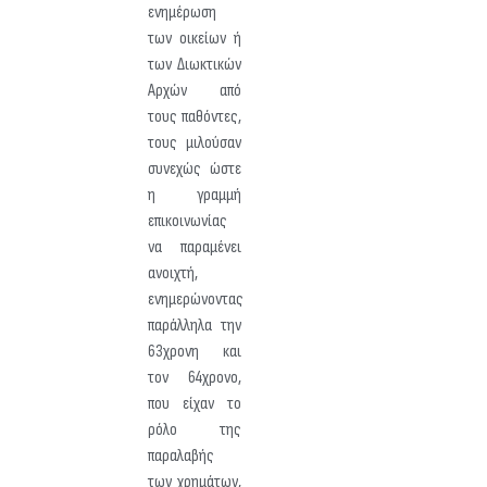
ενημέρωση
των οικείων ή
των Διωκτικών
Αρχών από
τους παθόντες,
τους μιλούσαν
συνεχώς ώστε
η γραμμή
επικοινωνίας
να παραμένει
ανοιχτή,
ενημερώνοντας
παράλληλα την
63χρονη και
τον 64χρονο,
που είχαν το
ρόλο της
παραλαβής
των χρημάτων,