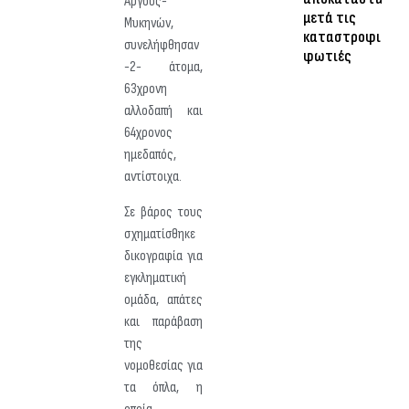
Άργους-
μετά τις
Μυκηνών,
καταστροφικές
συνελήφθησαν
φωτιές
-2- άτομα,
63χρονη
αλλοδαπή και
64χρονος
ημεδαπός,
αντίστοιχα.
Σε βάρος τους
σχηματίσθηκε
δικογραφία για
εγκληματική
ομάδα, απάτες
και παράβαση
της
νομοθεσίας για
τα όπλα, η