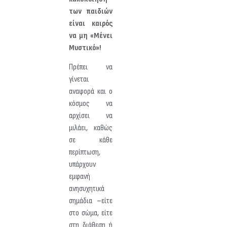
των παιδιών
είναι καιρός
να μη «Μένει
Μυστικό»!
Πρέπει να
γίνεται
αναφορά και ο
κόσμος να
αρχίσει να
μιλάει, καθώς
σε κάθε
περίπτωση,
υπάρχουν
εμφανή
ανησυχητικά
σημάδια –είτε
στο σώμα, είτε
στη διάθεση ή