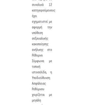
συνολικά 12
κατηγορούμενους
έχει
σχηματιστεί με
αφορμή την
υπόθεση
σεξουαλικής
κακοποίησης
ανήλικης στο
Ρέθυμνο.
Σύμφωνα με
τοπική
ιστοσελίδα, η
Υποδιεύθυνση
Ασφάλειας
Ρεθύμνου
χειρίζεται με
μεγάλη