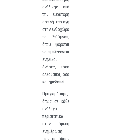
ανήλικης από
την ευρύτερη
ορεινή περιοχή
στην ενδοχώρα
του Ρεθύμνου,
όπου φέρεται
να εμπλέκονται
ενήλικοι
άνδρες, τόσο
αλλοδαποί, όσο
και ημεδαποί.
Προχωρήσαμε,
όπως σε κάθε
ανάλογο
περιστατικό
στην άμεση
ενημέρωση
των αρμόδιων