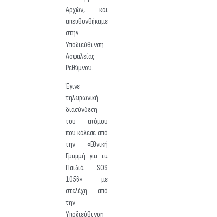
Αρχών, και
απευθυνθήκαμε
στην
Υποδιεύθυνση
Ασφαλείας
Ρεθύμνου.
Έγινε
τηλεφωνική
διασύνδεση
του ατόμου
που κάλεσε από
την «Εθνική
Γραμμή για τα
Παιδιά SOS
1056» με
στελέχη από
την
Υποδιεύθυνση