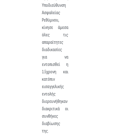
Υποδιεύθυνση
Ασφαλείας
Ρεθύμνου,
κίνησε άμεσα
όλες τις
απαραίτητες
διαδικασίες
για να
εντοπισθεί η
15χρονη και
κατόπιν
εισαγγελικής
εντολής
διερευνήθηκαν
διακριτικά οι
συνθήκες
διαβίωσης
της.