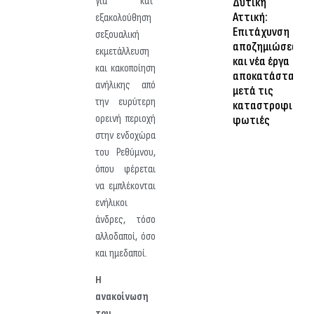
για κατ’
Δυτική
Αττική:
εξακολούθηση
Επιτάχυνση
σεξουαλική
αποζημιώσεων
εκμετάλλευση
και νέα έργα
και κακοποίηση
αποκατάστασης
ανήλικης από
μετά τις
την ευρύτερη
καταστροφικές
ορεινή περιοχή
φωτιές
στην ενδοχώρα
του Ρεθύμνου,
όπου φέρεται
να εμπλέκονται
ενήλικοι
άνδρες, τόσο
αλλοδαποί, όσο
και ημεδαποί.
Η
ανακοίνωση
του