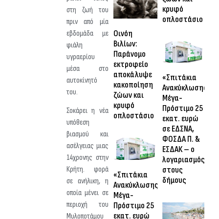
κρυφό
στη ζωή του
οπλοστάσιο
πριν από μία
Οινόη
εβδομάδα με
Βιλίων:
φιάλη
Παράνομο
υγραερίου
εκτροφείο
μέσα στο
αποκάλυψε
«Σπιτάκια
αυτοκίνητό
κακοποίηση
Ανακύκλωσης»:
του.
ζώων και
Μέγα-
κρυφό
Πρόστιμο 25
Σοκάρει η νέα
οπλοστάσιο
εκατ. ευρώ
υπόθεση
σε ΕΔΣΝΑ,
βιασμού και
ΦΟΣΔΑ Π. &
ασέλγειας μιας
ΕΣΔΑΚ – ο
14χρονης στην
λογαριασμός
στους
Κρήτη. φορά
«Σπιτάκια
δήμους
σε ανήλικη, η
Ανακύκλωσης»:
οποία μένει σε
Μέγα-
περιοχή του
Πρόστιμο 25
εκατ. ευρώ
Μυλοποτάμου