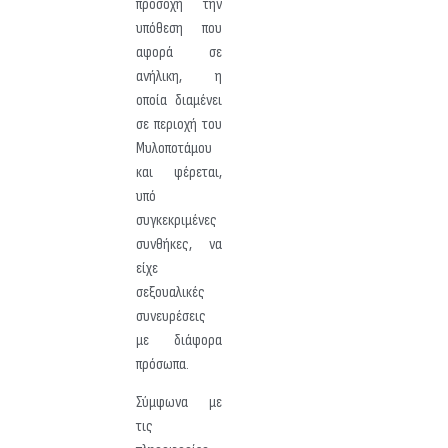
προσοχή την
υπόθεση που
αφορά σε
ανήλικη, η
οποία διαμένει
σε περιοχή του
Μυλοποτάμου
και φέρεται,
υπό
συγκεκριμένες
συνθήκες, να
είχε
σεξουαλικές
συνευρέσεις
με διάφορα
πρόσωπα.
Σύμφωνα με
τις