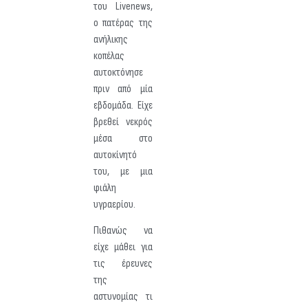
του Livenews,
ο πατέρας της
ανήλικης
κοπέλας
αυτοκτόνησε
πριν από μία
εβδομάδα. Είχε
βρεθεί νεκρός
μέσα στο
αυτοκίνητό
του, με μια
φιάλη
υγραερίου.
Πιθανώς να
είχε μάθει για
τις έρευνες
της
αστυνομίας τι