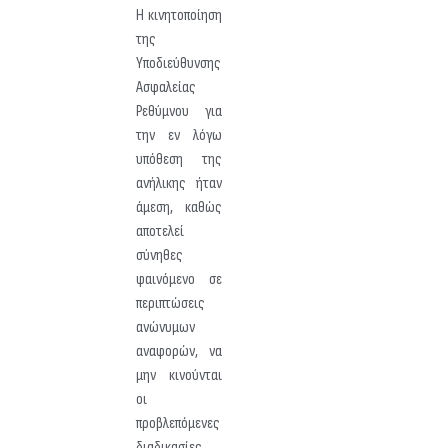
Η κινητοποίηση
της
Υποδιεύθυνσης
Ασφαλείας
Ρεθύμνου για
την εν λόγω
υπόθεση της
ανήλικης ήταν
άμεση, καθώς
αποτελεί
σύνηθες
φαινόμενο σε
περιπτώσεις
ανώνυμων
αναφορών, να
μην κινούνται
οι
προβλεπόμενες
διαδικασίες