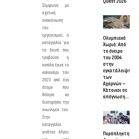
Quest 2026
Σύμφωνα με
σχετική
ανακοίνωση
του
οργανισμού, η
Ολυμπιακό
καταγγελία για
Χωριό: Από
τα δεινά που
το όνειρο
του 2004
τραβούσε η
στην
κοπέλα έγινε το
εγκατάλειψη
καλοκαίρι του
των
2023 από ένα
Αχαρνών –
άτομο που
Κάτοικοι σε
θέλησε να
απόγνωση…
διατηρήσει την
ανωνυμία του.
Στην
καταγγελία
γινόταν λόγος
Πυρόπληκτη