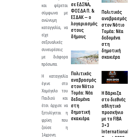
σε ΕΔΣΝΑ,
και φέρεται
ΦΟΣΔΑ Π. &
Πολιτικός
σύμφωνα με
ΕΣΔΑΚ – ο
αναβρασμός
ανώνυμη
λογαριασμός
στον Νότιο
καταγγελία, να
στους
Τομέα: Νέα
είχε
δήμους
δεδομένα
σεξουαλικές
στη
συνευρέσεις
δημοτική
σκακιέρα
με διάφορα
πρόσωπα.
Πολιτικός
H καταγγελία
αναβρασμός
έγινε στο
στον Νότιο
Χαμόγελο του
Τομέα: Νέα
Η Βάρκιζα
Παιδιού και
δεδομένα
στο διεθνές
στη
έτσι άρχισε να
αθλητικό
δημοτική
προσκήνιο
ξετυλίγεται η
σκακιέρα
με το FIBA
φρίκη που
3×3
ζούσε η
International
14χρονη.