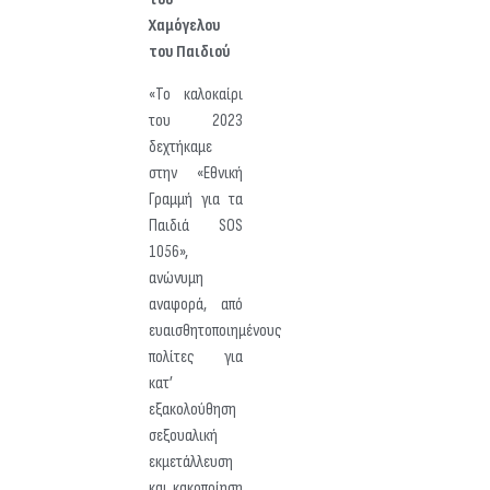
Χαμόγελου
του Παιδιού
«Το καλοκαίρι
του 2023
δεχτήκαμε
στην «Εθνική
Γραμμή για τα
Παιδιά SOS
1056»,
ανώνυμη
αναφορά, από
ευαισθητοποιημένους
πολίτες για
κατ’
εξακολούθηση
σεξουαλική
εκμετάλλευση
και κακοποίηση