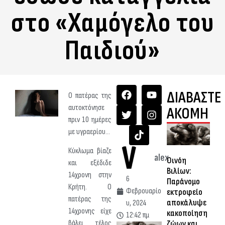
στο «Χαμόγελο του
Παιδιού»
ΔΙΑΒΑΣΤΕ
Ο πατέρας της
αυτοκτόνησε
ΑΚΟΜΗ
πριν 10 ημέρες
με υγραερίου…
Κύκλωμα βίαζε
alex
Οινόη
και εξέδιδε
Βιλίων:
14χρονη στην
6
Παράνομο
Κρήτη. Ο
Φεβρουαρίο
εκτροφείο
πατέρας της
αποκάλυψε
υ, 2024
14χρονης είχε
κακοποίηση
12:42 πμ
ζώων και
βάλει τέλος