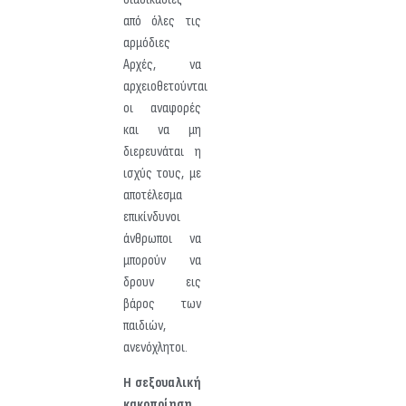
από όλες τις
αρμόδιες
Αρχές, να
αρχειοθετούνται
οι αναφορές
και να μη
διερευνάται η
ισχύς τους, με
αποτέλεσμα
επικίνδυνοι
άνθρωποι να
μπορούν να
δρουν εις
βάρος των
παιδιών,
ανενόχλητοι.
Η σεξουαλική
κακοποίηση