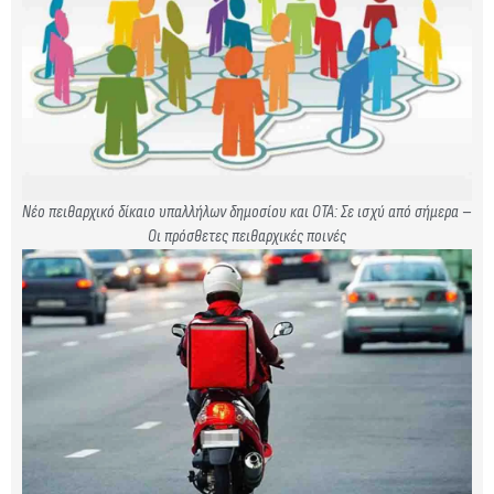
Νέο πειθαρχικό δίκαιο υπαλλήλων δημοσίου και ΟΤΑ: Σε ισχύ από σήμερα –
Οι πρόσθετες πειθαρχικές ποινές