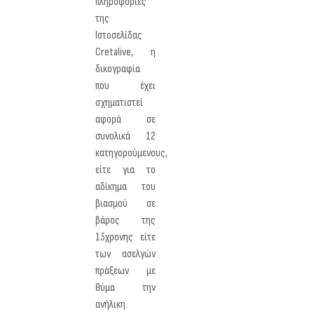
πληροφορίες
της
Ιστοσελίδας
Cretalive, η
δικογραφία
που έχει
σχηματιστεί
αφορά σε
συνολικά 12
κατηγορούμενους,
είτε για το
αδίκημα του
βιασμού σε
βάρος της
15χρονης είτε
των ασελγών
πράξεων με
θύμα την
ανήλικη.