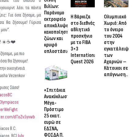
ινάλε του οποίου ο
Βιλίων:
γουορντ λέει τα πάντα
Παράνομο
ξεις: Για όσα ζήσαμε, μα
Η Βάρκιζα
Ολυμπιακό
εκτροφείο
όσα θα ζήσουμε! Γύρισα
στο διεθνές
Χωριό: Από
αποκάλυψε
αθλητικό
το όνειρο
 μου”.
κακοποίηση
προσκήνιο
του 2004
ζώων και
a! ☀️☕️❤️
με το FIBA
στην
κρυφό
3×3
εγκατάλειψη
οπλοστάσιο
 ζήσαμε, μα πιο
International
των
 όσα θα ζήσουμε!
Quest 2026
Αχαρνών –
Κάτοικοι σε
την οικογένειά
απόγνωση…
Sasha Vezenkov
ρισες Σάσα!
«Σπιτάκια
acosBC
Ανακύκλωσης»:
Olympiacos
Μέγα-
Πρόστιμο
erWeFight
25 εκατ.
tter.com/dToZv5yvwb
ευρώ σε
ΕΔΣΝΑ,
iacos B.C.
ΦΟΣΔΑ Π.
iacos_BC)
July