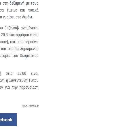
ει στη δεξαμενή με τους
σα έμεινε και τυπικά
α γυρίσει στο Λιμάνι.
ου Βεζένκοβ αναμένεται
 20.3 εκατομμύρια ευρώ
νους), κάτι που σημαίνει
ο πιο ακριβοπληρωμένος
ιστορία του Ολυμπιακού
7) στις 15:00 είναι
ένη η Συνέντευξη Τύπου
ν για την παρουσίαση
Πηγή: sport24.gr
ebook