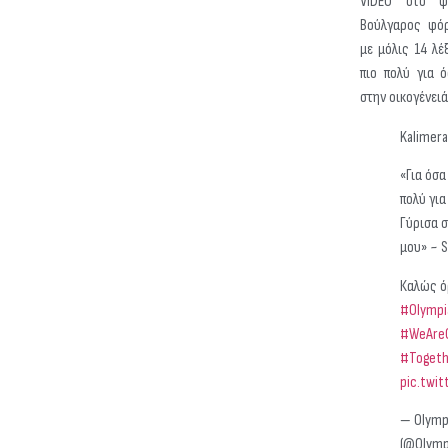
VIDEO στο φ
Βούλγαρος φόρ
με μόλις 14 λέ
πιο πολύ για 
στην οικογένειά
Kalimer
«Για όσα
πολύ για
Γύρισα σ
μου» ~ 
Καλώς ό
#Olympi
#WeAre
#Togeth
pic.twi
— Olymp
(@Olymp