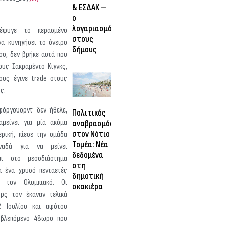
& ΕΣΔΑΚ –
ο
λογαριασμός
έφυγε το περασμένο
στους
να κυνηγήσει το όνειρο
δήμους
σο, δεν βρήκε αυτά που
ους Σακραμέντο Κιγνκς,
ους έγινε trade στους
ς.
όργουορντ δεν ήθελε,
Πολιτικός
μείνει για μία ακόμα
αναβρασμός
στον Νότιο
ερική, πίεσε την ομάδα
Τομέα: Νέα
αδά για να μείνει
δεδομένα
αι στο μεσοδιάστημα
στη
 ένα χρυσό πενταετές
δημοτική
ε τον Ολυμπιακό. Οι
σκακιέρα
ρς τον έκαναν τελικά
2 Ιουλίου και αφότου
οβλεπόμενο 48ωρο που