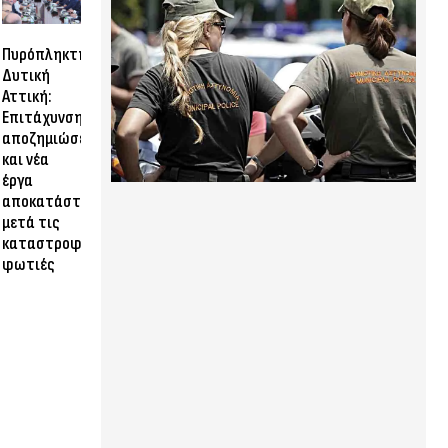
Πυρόπληκτη
Δυτική
Αττική:
Επιτάχυνση
αποζημιώσεων
και νέα
έργα
αποκατάστασης
μετά τις
καταστροφικές
φωτιές