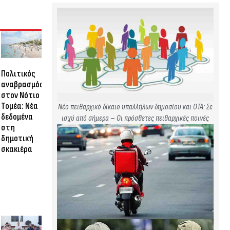
Πολιτικός
αναβρασμός
στον Νότιο
Τομέα: Νέα
Νέο πειθαρχικό δίκαιο υπαλλήλων δημοσίου και ΟΤΑ: Σε
δεδομένα
ισχύ από σήμερα – Οι πρόσθετες πειθαρχικές ποινές
στη
δημοτική
σκακιέρα