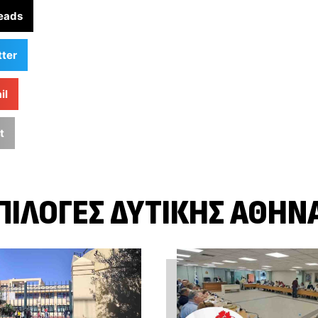
eads
tter
il
t
ΠΙΛΟΓΈΣ ΔΥΤΙΚΉΣ ΑΘΉΝ