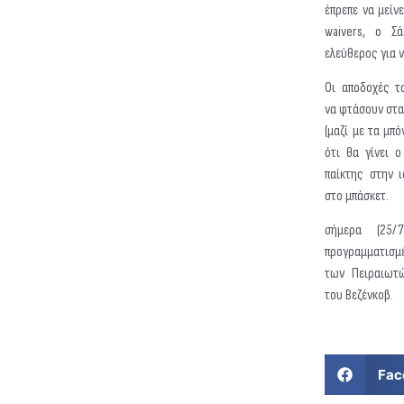
έπρεπε να μείν
waivers, ο Σά
ελεύθερος για ν
Οι αποδοχές τ
να φτάσουν στα
(μαζί με τα μπό
ότι θα γίνει 
παίκτης στην 
στο μπάσκετ.
σήμερα (25/
προγραμματισμ
των Πειραιωτώ
του Βεζένκοβ.
Fac