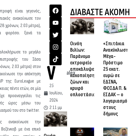
ΔΙΑΒΑΣΤΕ ΑΚΟΜΗ
τροφή είναι γεγονός,
ιακός ανακοίνωσε τον
(28 χρόνων, 2.03 μέτρα),
α φορέσει ξανά τα
Οινόη
«Σπιτάκια
Βιλίων:
Ανακύκλωσης»:
ολοκλήρωσε το μεγάλο
Παράνομο
Μέγα-
πιστροφής του Σάσα
εκτροφείο
Πρόστιμο
ρόνων, 2.03 μέτρα) στον
αποκάλυψε
25 εκατ.
alex
νακοίνωσε την απόκτηση
κακοποίηση
ευρώ σε
VP της EuroLeague με
ζώων και
ΕΔΣΝΑ,
25
κρυφό
ΦΟΣΔΑ Π. &
κειας πέντε ετών, σε μία
Ιουλίου,
οπλοστάσιο
ΕΣΔΑΚ – ο
χε προαναγγείλει τις
2024
λογαριασμός
νές ώρες μέσω του
στους
2:11 μμ
ιασμού του στο twitter.
δήμους
ός ανακοίνωσε την
 Βεζένκοβ με ένα επικό
Οινόη