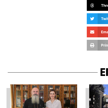
Thr
Twi
Ema
Prin
Ε