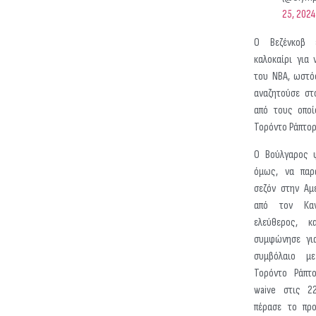
25, 2024
Ο Βεζένκοβ 
καλοκαίρι για 
του NBA, ωστό
αναζητούσε στ
από τους οποί
Τορόντο Ράπτορ
Ο Βούλγαρος φ
όμως, να παρα
σεζόν στην Αμ
από τον Καν
ελεύθερος, κ
συμφώνησε για
συμβόλαιο μ
Τορόντο Ράπτο
waive στις 2
πέρασε το πρ