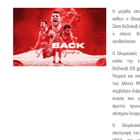
Η μεγάλη επισ
καθώς ο Ολυμπ
Σάσα Βεζένκοβ 
ο οποίος θ
ερυθρόλευκα.
Ο Ολυμπιακός 
κόλπο της ε
Βεζένκοβ (28 χ
Πειραιά και α
του άλλοτε M
συμβόλαιο διάρ
κίνηση που εί
πρώτες πρωι
επίσημου λογαρ
Ο Ολυμπιακ
επιστροφή του