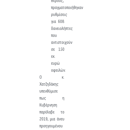
θέρους,
πραγματοποιήθηκαν
ρυθμίσεις
για 608
δανειολήπτες
που
αντιστοιχούν
σε 150
εκ.
ευρώ
οφειλών.
Ο κ.
Χατζηδάκης
υπενθύμισε
πως η
Κυβέρνηση
παρέλαβε το
2019, μια άνευ
προηγουμένου