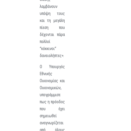
λαμβάνουν
υπόψη τους
και τη μεγάλη
πίεση που
δέχονται πάρα
πολλοί
“κόκκινοι”
δανειολήπτες».
Ο Υπουργός
Εθνικής
Οικονομίας και
Οικονομικών,
υπογράμμισε
πως η πρόοδος
που έχει
σημειωθεί
αναγνωρίζεται
από όλους