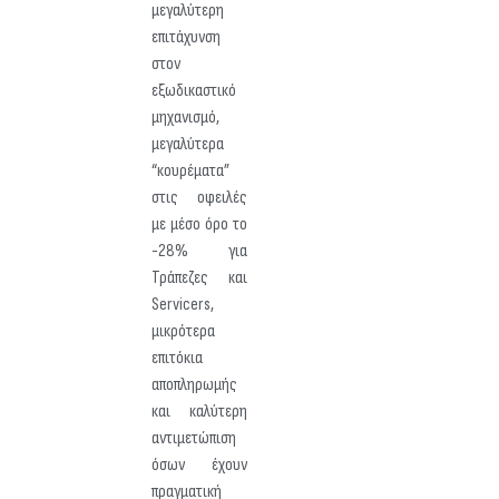
μεγαλύτερη
επιτάχυνση
στον
εξωδικαστικό
μηχανισμό,
μεγαλύτερα
“κουρέματα”
στις οφειλές
με μέσο όρο το
-28% για
Τράπεζες και
Servicers,
μικρότερα
επιτόκια
αποπληρωμής
και καλύτερη
αντιμετώπιση
όσων έχουν
πραγματική