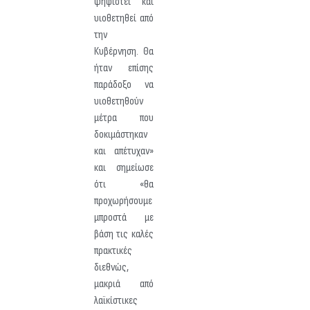
ψηφιστεί και
υιοθετηθεί από
την
Κυβέρνηση. Θα
ήταν επίσης
παράδοξο να
υιοθετηθούν
μέτρα που
δοκιμάστηκαν
και απέτυχαν»
και σημείωσε
ότι «θα
προχωρήσουμε
μπροστά με
βάση τις καλές
πρακτικές
διεθνώς,
μακριά από
λαϊκίστικες