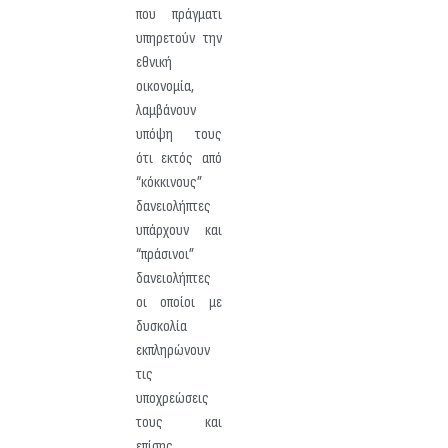
που πράγματι
υπηρετούν την
εθνική
οικονομία,
λαμβάνουν
υπόψη τους
ότι εκτός από
“κόκκινους”
δανειολήπτες
υπάρχουν και
“πράσινοι”
δανειολήπτες
οι οποίοι με
δυσκολία
εκπληρώνουν
τις
υποχρεώσεις
τους και
επίσης