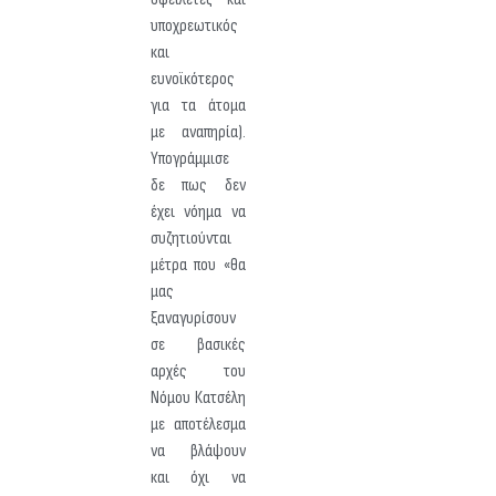
υποχρεωτικός
και
ευνοϊκότερος
για τα άτομα
με αναπηρία).
Υπογράμμισε
δε πως δεν
έχει νόημα να
συζητιούνται
μέτρα που «θα
μας
ξαναγυρίσουν
σε βασικές
αρχές του
Νόμου Κατσέλη
με αποτέλεσμα
να βλάψουν
και όχι να