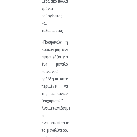
μετά από πολλά
χρόνια
παθογένειας
και
ταλαιπωρίας.
«Προφανώς η
Κυβέρνηση δεν
εφησυχάζει για
ένα μεγάλο
κοινωνικό
πρόβλημα ούτε
περιμένει να
της πει κανείς
“ευχαριστώ”.
Αντιμετωπίζουμε
και
αντιμετωπίσαμε
το μεγαλύτερο,