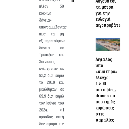
του
Αυγούστου
πλέον 50
τα μέτρα
για την
κόκκινα
ευλογιά
δάνεια»
αιγοπροβάτων
υπογραμμίζοντας
πως τα μη
εξυπηρετούμενα
δάνεια σε
Τράπεζες και
Αιγιαλός
Servicers,
υπό
ανέρχονταν σε
«αυστηρό»
92,2 δισ. ευρώ
έλεγχο:
το 2019 και
1.500
μειώθηκαν σε
αυτοψίες,
drones και
69,9 δισ. ευρώ
αυστηρές
τον Ιούνιο του
κυρώσεις
2024. «Η
στις
πρόοδος αυτή
παραλίες
δεν αφορά τις