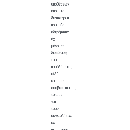
υποθέσεων
από τα
δικαστήρια
που θα
οδηγήσουν
όχι
μόνο σε
διαιώνιση
του
προβλήματος
αλλά
και σε
δυσβάστακτους
τόκους
για
τους
δανειολήπτες
σε
περίπτωση