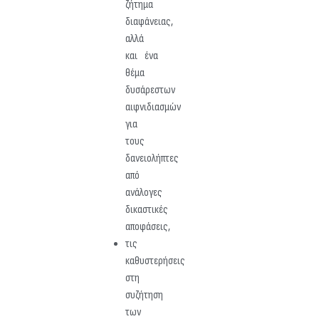
ζήτημα
διαφάνειας,
αλλά
και ένα
θέμα
δυσάρεστων
αιφνιδιασμών
για
τους
δανειολήπτες
από
ανάλογες
δικαστικές
αποφάσεις,
τις
καθυστερήσεις
στη
συζήτηση
των