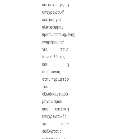
κατάσχεσης, η
υποχρεωτική
λειτουργία
πλατφόρμας
προσωποποιημένης
ενημέρωσης
για τους
δανειολήπτες
και η
διεύρυνση
στην περίμετρο
του
εξωδικαστικού
μηχανισμού
που κατέστη
υποχρεωτικός
για τους
ευάλωτους
οφειλέτες και