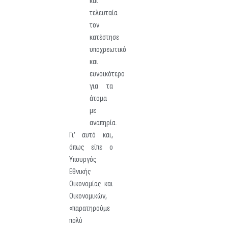
και
τελευταία
τον
κατέστησε
υποχρεωτικό
και
ευνοϊκότερο
για τα
άτομα
με
αναπηρία.
Γι’ αυτό και,
όπως είπε ο
Υπουργός
Εθνικής
Οικονομίας και
Οικονομικών,
«παρατηρούμε
πολύ