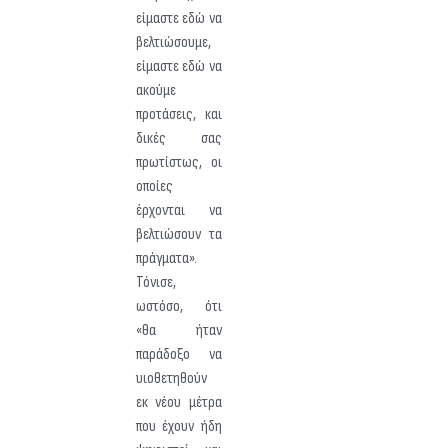
είμαστε εδώ να
βελτιώσουμε,
είμαστε εδώ να
ακούμε
προτάσεις, και
δικές σας
πρωτίστως, οι
οποίες
έρχονται να
βελτιώσουν τα
πράγματα».
Τόνισε,
ωστόσο, ότι
«θα ήταν
παράδοξο να
υιοθετηθούν
εκ νέου μέτρα
που έχουν ήδη