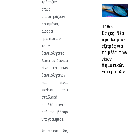
τράπεζες,
όπως
υποστηρίζουν
ορισμένοι,
Πόθεν
αφορά
Έσχες: Νέα
πρωτίστως
προθεσμία-
εξπρές για
τους
τα μέλη των
δανειολήπτες.
νέων
Διότι τα δάνεια
Δημοτικών
είναι και των
Επιτροπών
δανειοληπτών
και είναι
εκείνοι που
σταδιακά
απαλλάσσονται
από τα βάρη»
υπογράμμισε.
Σημείωσε, δε,