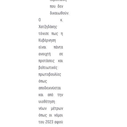
που δεν
δικαιωθούν.
Ο κ.
Χατζηδάκης
τόνισε πως η
Κυβέρνηση
είναι πάντα
ανοιχτή σε
προτάσεις και
βελτιωτικές
πρωτοβουλίες
όπως
αποδεικνύεται
και από την
υιοθέτηση
νέων μέτρων
όπως οι νόμοι
του 2023 αφού