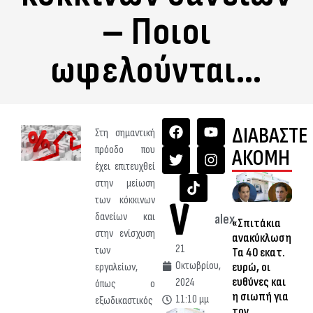
– Ποιοι
ωφελούνται…
ΔΙΑΒΑΣΤΕ
Στη σημαντική
πρόοδο που
ΑΚΟΜΗ
έχει επιτευχθεί
στην μείωση
των κόκκινων
δανείων και
alex
«Σπιτάκια
στην ενίσχυση
ανακύκλωσης»:
21
των
Τα 40 εκατ.
Οκτωβρίου,
ευρώ, οι
εργαλείων,
ευθύνες και
2024
όπως ο
η σιωπή για
11:10 μμ
εξωδικαστικός
τον