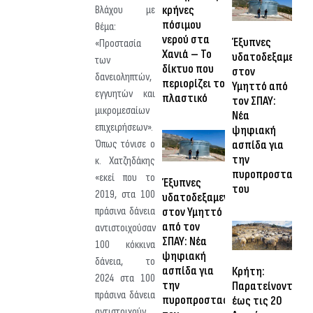
κρήνες
Βλάχου με
πόσιμου
θέμα:
νερού στα
Έξυπνες
«Προστασία
Χανιά – Το
υδατοδεξαμενές
των
δίκτυο που
στον
δανειοληπτών,
περιορίζει το
Υμηττό από
εγγυητών και
πλαστικό
τον ΣΠΑΥ:
μικρομεσαίων
Νέα
επιχειρήσεων».
ψηφιακή
ασπίδα για
Όπως τόνισε ο
την
κ. Χατζηδάκης
πυροπροστασία
«εκεί που το
Έξυπνες
του
2019, στα 100
υδατοδεξαμενές
πράσινα δάνεια
στον Υμηττό
από τον
αντιστοιχούσαν
ΣΠΑΥ: Νέα
100 κόκκινα
ψηφιακή
δάνεια, το
ασπίδα για
Κρήτη:
2024 στα 100
την
Παρατείνονται
πράσινα δάνεια
πυροπροστασία
έως τις 20
αντιστοιχούν