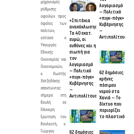
μηχανισμός
λογαριασμό
ρύθμισης
– Πολιτικό
οφειλών προς
«πιγκ-πόγκ»
«Σπιτάκια
όφελος των
Κυβέρνησης
ανακύκλωσης»:
–
πολιτών,
Τα 40 εκατ.
Αντιπολίτευσης
εστίασε ο
ευρώ, οι
Υπουργός
ευθύνες και η
σιωπή για
Εθνικής
τον
Οικονομίας και
λογαριασμό
Οικονομικών,
– Πολιτικό
62 δημόσιες
κ. Κωστής
«πιγκ-πόγκ»
κρήνες
Χατζηδάκης
Κυβέρνησης
πόσιμου
απαντώντας
–
νερού στα
σήμερα στη
Αντιπολίτευσης
Χανιά – Το
Βουλή σε
δίκτυο που
Επίκαιρη
περιορίζει
το πλαστικό
Ερώτηση του
Βουλευτή, κ.
Γιώργου
62 δημόσιες