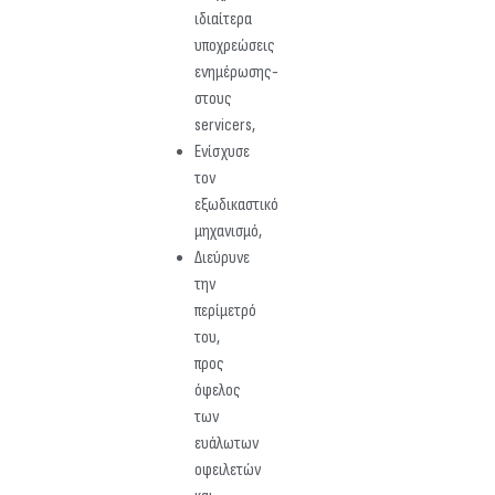
ιδιαίτερα
υποχρεώσεις
ενημέρωσης-
στους
servicers,
Ενίσχυσε
τον
εξωδικαστικό
μηχανισμό,
Διεύρυνε
την
περίμετρό
του,
προς
όφελος
των
ευάλωτων
οφειλετών