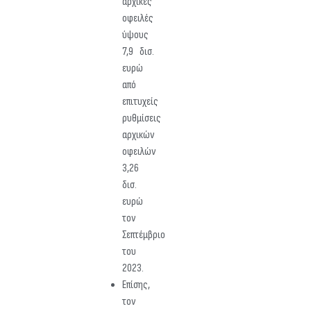
αρχικές
οφειλές
ύψους
7,9 δισ.
ευρώ
από
επιτυχείς
ρυθμίσεις
αρχικών
οφειλών
3,26
δισ.
ευρώ
τον
Σεπτέμβριο
του
2023.
Επίσης,
τον