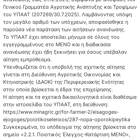
Γενικού Γραμματέα Αγροτικής Ανάπτυξης και Τροφίμων
του ΥΠΑΑΤ (207269/30.7.2025). Λαμβάνοντας υπόψη
τον μεγάλο αριθμό των υπόχρεων, αποφασίσθηκε η
παρούσα νέα παράταση των αιτήσεων ανανέωσης.
To YΠAAT έχει αποστείλει μήνυμα σε όλους του
εγγεγραμμένους στο ΜΕΝΟ και η διαδικασία
ανανέωσης έχει ήδη ξεκινήσει για όσους υπέβαλαν
αίτηση εμπρόθεσμα.
Υπενθυμίζεται ότι η υποβολή της σχετικής αίτησης
γίνεται στη Διεύθυνση Αγροτικής Οικονομίας και
Κτηνιατρικής (ΔΑΟΚ) της Περιφερειακής Ενότητας
στην οποία βρίσκεται η έδρα της επιχείρησης.
Η αίτηση και τα σχετικά δικαιολογητικά είναι διαθέσιμα
στην ιστοσελίδα του ΥΠΑΑΤ, στη διεύθυνση:
https://www.minagric.gr/for-farmer-2/eisagoges-
ejogoges/poiotikoselenxos/287-nopa-oporokipeytika
Συγκεκριμένα, το υπόδειγμα της αίτησης βρίσκεται στο
σημείο «2.2.1. Ποιοτικός Έλεγχος-Κατάρτιση ΜΕΝΟ»,