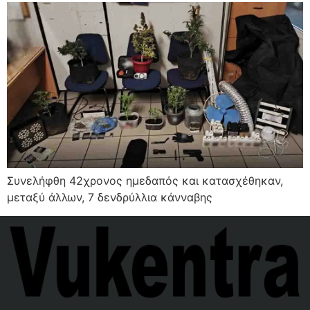
Συνελήφθη 42χρονος ημεδαπός και κατασχέθηκαν,
μεταξύ άλλων, 7 δενδρύλλια κάνναβης