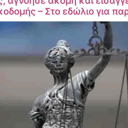
, αγνόησε ακόμη και εισαγγ
κοδομής – Στο εδώλιο για π