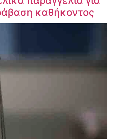
ελικά παραγγελία για
αράβαση καθήκοντος