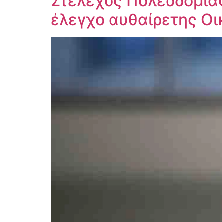
Στέλεχος Πολεοδομίας
έλεγχο αυθαίρετης Οι