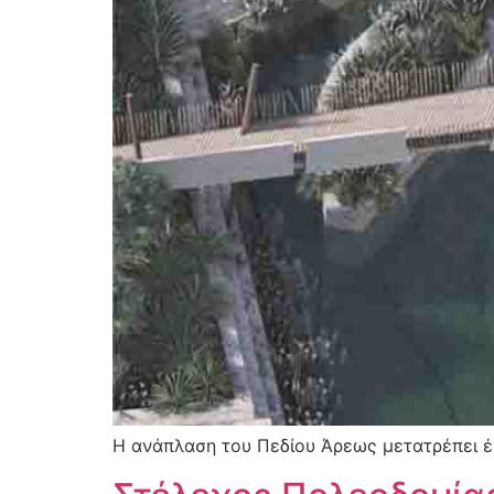
Η ανάπλαση του Πεδίου Άρεως μετατρέπει έ