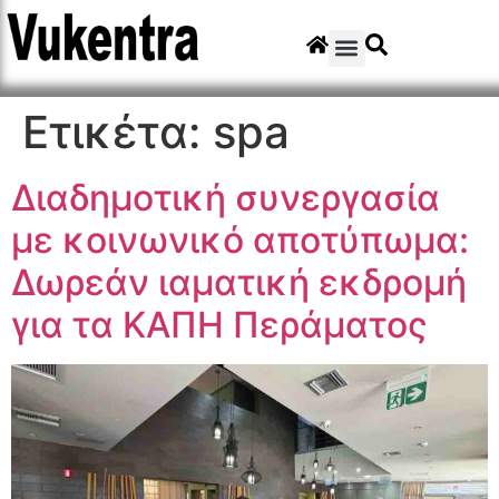
Ετικέτα:
spa
Διαδημοτική συνεργασία
με κοινωνικό αποτύπωμα:
Δωρεάν ιαματική εκδρομή
για τα ΚΑΠΗ Περάματος