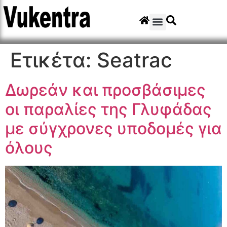
Ετικέτα:
Seatrac
Δωρεάν και προσβάσιμες
οι παραλίες της Γλυφάδας
με σύγχρονες υποδομές για
όλους