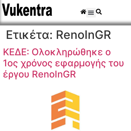
Ετικέτα:
RenoInGR
ΚΕΔΕ: Ολοκληρώθηκε ο
1ος χρόνος εφαρμογής του
έργου RenoInGR