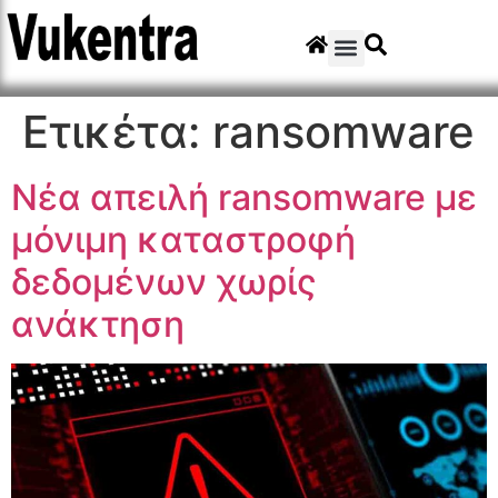
Ετικέτα:
ransomware
Νέα απειλή ransomware με
μόνιμη καταστροφή
δεδομένων χωρίς
ανάκτηση