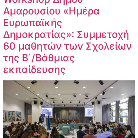
Αμαρουσίου «Ημέρα
Ευρωπαϊκής
Δημοκρατίας»: Συμμετοχή
60 μαθητών των Σχολείων
της Β΄/Βάθμιας
εκπαίδευσης