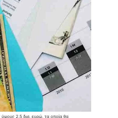
ύψους 2,5 δισ. ευρώ, τα οποία θα