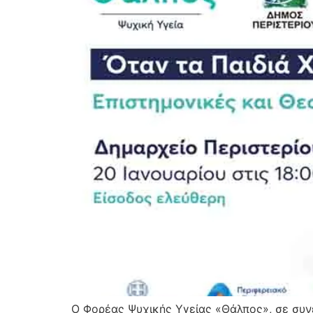
Ο Φορέας Ψυχικής Υγείας «Θάλπος», σε συν