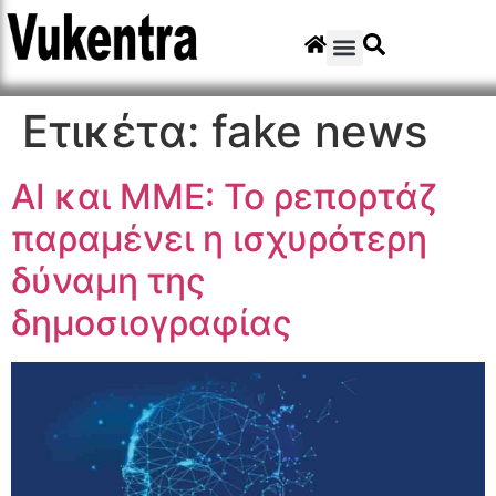
Ετικέτα:
fake news
AI και ΜΜΕ: Το ρεπορτάζ
παραμένει η ισχυρότερη
δύναμη της
δημοσιογραφίας