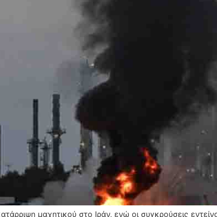
τάρριψη μαχητικού στο Ιράν, ενώ οι συγκρούσεις εντείνο