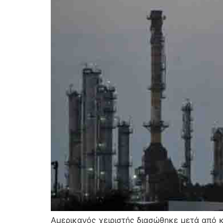
Αμερικανός χειριστής διασώθηκε μετά από κα