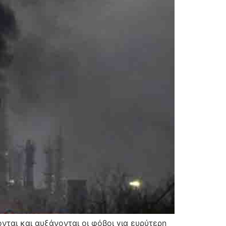
νται και αυξάνονται οι φόβοι για ευρύτερη