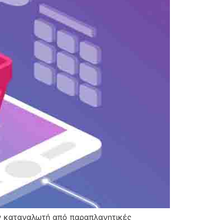
ον καταναλωτή από παραπλανητικές