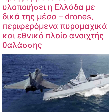
υλοποιήσει η Ελλάδα με
δικά της μέσα – drones,
περιφερόμενα πυρομαχικά
και εθνικό πλοίο ανοιχτής
θαλάσσης