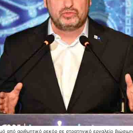
σμό από αριθμητικό ρεκόρ σε στρατηγικό εργαλείο βιώσιμ