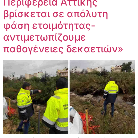
Περιφέρεια Αττικής
βρίσκεται σε απόλυτη
φάση ετοιμότητας-
αντιμετωπίζουμε
παθογένειες δεκαετιών»