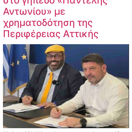
στο γήπεδο «Παντελής
Αντωνίου» με
χρηματοδότηση της
Περιφέρειας Αττικής