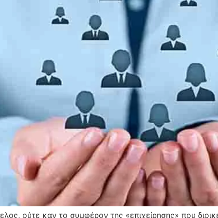
ελος, ούτε καν το συμφέρον της «επιχείρησης» που διοικ