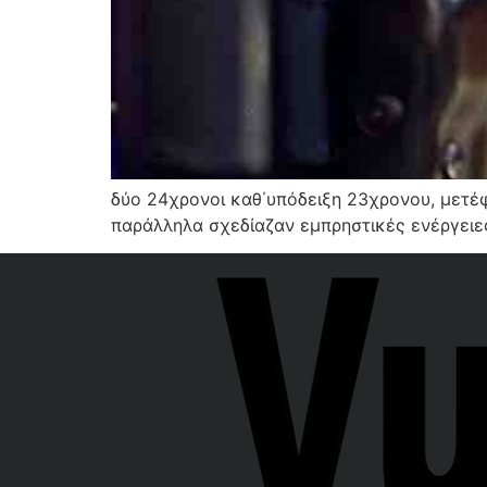
δύο 24χρονοι καθ΄υπόδειξη 23χρονου, μετέ
παράλληλα σχεδίαζαν εμπρηστικές ενέργειε