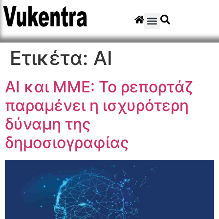
Ετικέτα:
ΑΙ
AI και ΜΜΕ: Το ρεπορτάζ
παραμένει η ισχυρότερη
δύναμη της
δημοσιογραφίας