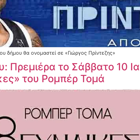
του δήμου θα ονομαστεί σε «Γιώργος Πρίντεζης»
υ: Πρεμιέρα το Σάββατο 10 Ι
κες» του Ρομπέρ Τομά